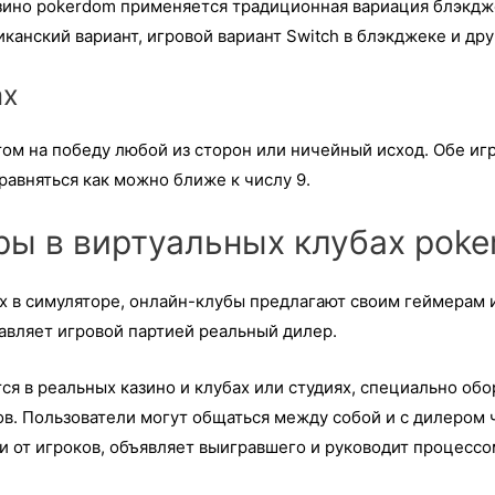
азино pokerdom применяется традиционная вариация блэкд
иканский вариант, игровой вариант Switch в блэкджеке и др
ах
том на победу любой из сторон или ничейный исход. Обе и
авняться как можно ближе к числу 9.
ры в виртуальных клубах pok
х в симуляторе, онлайн-клубы предлагают своим геймерам 
авляет игровой партией реальный дилер.
я в реальных казино и клубах или студиях, специально обо
в. Пользователи могут общаться между собой и с дилером че
 от игроков, объявляет выигравшего и руководит процессо