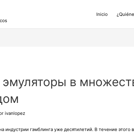
Inicio
¿Quién
icos
эмуляторы в множеств
дом
or
ivanlopez
а индустрии гэмблинга уже десятилетий. В течение этого 