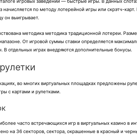
аталоге игровых заведений — быстрые игры. В данных слот
 начисляется по методу лотерейной игры или скрэтч-карт.
ду он выигрывает.
ствована методика методика традиционной лотереи. Разме
иапазоне. От игровой суммы ставки определяется максима
н. В отдельных играх внедряются дополнительные бонусы.
 рулетки
кациях, во многих виртуальных площадках предложены руле
ры с картами и рулетками.
ок
иболее часто встречающихся игр в виртуальных казино в ин
ено на 36 секторов, сектора, окрашенные в красный и черн