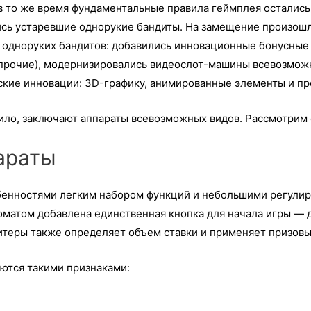
 то же время фундаментальные правила геймплея остались 
ись устаревшие однорукие бандиты. На замещение произош
одноруких бандитов: добавились инновационные бонусные 
 прочие), модернизировались видеослот-машины всевозмож
кие инновации: 3D-графику, анимированные элементы и пр
ило, заключают аппараты всевозможных видов. Рассмотрим
араты
бенностями легким набором функций и небольшими регулир
оматом добавлена единственная кнопка для начала игры — 
итеры также определяет объем ставки и применяет призовы
ются такими признаками: