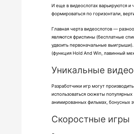
И еще в видеослотах варьируются и
формироваться по горизонтали, вер
Главная черта видеослотов — разно
являются фриспины (бесплатные спин
удвоить первоначальные выигрыши).
(функция Hold And Win, лавинный ме
Уникальные виде
Разработчики игр могут производит
использоваться сюжеты популярных в
анимированных фильмах, бонусных эт
Скоростные игры