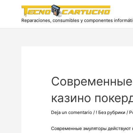
Ir
al
contenido
Reparaciones, consumibles y componentes informát
Современные 
казино покер
Deja un comentario
/
! Без рубрики
/ P
Современные эмуляторы действуют н