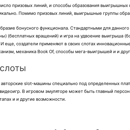
 число призовых линий, и способы образования выигрышных
тикально. Помимо призовых линий, выигрышные группы обра
образие бонусного функционала. Стандартными для данного
ы) (бесплатных вращений) и игра на удвоение выигрыша (б
 И еще, создатели применяют в своих слотах инновационны
ханизм, механика Book Of, способы мега-выигрышей и и дру
ослоты
ь авторские slot-машины специально под определенных плат
идеоигр. В игровом эмуляторе может быть главный персона
апах и и другие возможности.