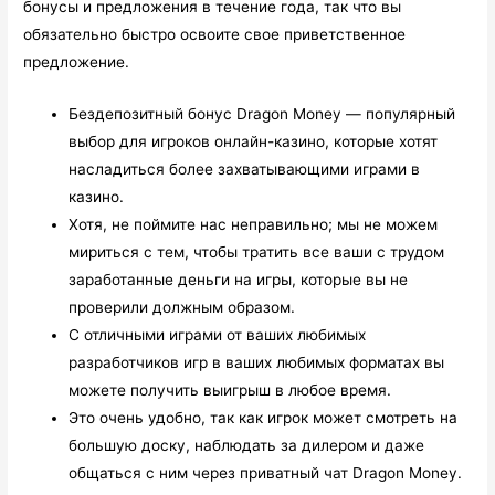
бонусы и предложения в течение года, так что вы
обязательно быстро освоите свое приветственное
предложение.
Бездепозитный бонус Dragon Money — популярный
выбор для игроков онлайн-казино, которые хотят
насладиться более захватывающими играми в
казино.
Хотя, не поймите нас неправильно; мы не можем
мириться с тем, чтобы тратить все ваши с трудом
заработанные деньги на игры, которые вы не
проверили должным образом.
С отличными играми от ваших любимых
разработчиков игр в ваших любимых форматах вы
можете получить выигрыш в любое время.
Это очень удобно, так как игрок может смотреть на
большую доску, наблюдать за дилером и даже
общаться с ним через приватный чат Dragon Money.