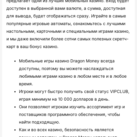
предлагает одни из лучших мобильных казино. Вход будет
доступен в выбранной вами валюте, а сумма, доступная
для вывода, будет отображаться сразу. Играйте в самые
популярные игровые автоматы, ознакомьтесь с лучшими
настольными, карточными и специальными играми казино,
и мы даже включили более сотни самых полезных скретч-
карт в ваш бонус казино.
Мобильные игры казино Dragon Money всегда
доступны, поэтому вы можете наслаждаться
любимыми играми казино в любом месте и в любое
время.
Игроки могут быстро получить свой статус VIPCLUB,
играя минимум на 10 000 долларов в день.
Они позволяют игрокам изучить ассортимент игр и
поставщиков программного обеспечения, чтобы
найти подходящую.
Как и во всех казино, безопасность является