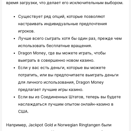
время загрузки, что делает его исключительным выбором.
Существует ряд опций, которые позволяют
настраивать индивидуальные предпочтения
игроков.
Лучше всего сыграть хотя бы один раз, прежде чем
использовать бесплатные вращения.
Dragon Money, где вы можете играть, чтобы
выиграть в совершенно новом казино.
Если у вас есть деньги, которые вы можете
потратить, или вы предпочитаете выиграть деньги
для личного использования, Dragon Money
предлагает лучшие игры казино.
Если вы из Соединенных Штатов, теперь вы будете
наслаждаться лучшим опытом онлайн-казино в
США.
Например, Jackpot Gold и Norwegian Ringtangen были