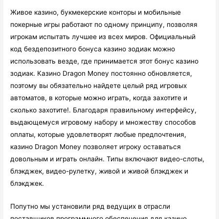
Живое казино, букмекерские конторы и мобильные
покерные игры работают по одному принципу, позволяя
игрокам испытать лучшее из всех миров. Официальный
код бездепозитного бонуса казино зодиак можно
использовать везде, где принимается этот бонус казино
зодиак. Казино Dragon Money постоянно обновляется,
поэтому вы обязательно найдете целый ряд игровых
автоматов, в которые можно играть, когда захотите и
сколько захотите!. Благодаря правильному интерфейсу,
выдающемуся игровому набору и множеству способов
оплаты, которые удовлетворят любые предпочтения,
казино Dragon Money позволяет игроку оставаться
довольным и играть онлайн. Типы включают видео-слоты,
блэкджек, видео-рулетку, живой и живой блэкджек и
блэкджек.
Попутно мы установили ряд ведущих в отрасли
поставщиков программного обеспечения для казино,