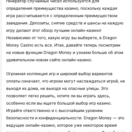
генератор случайных чисел используется для
определения преимущества казино, поскольку каждая
игра рассчитывается с определенным преимуществом
заведения. Депозиты, снятие средств и шансы на каждую
игру делают этот обзор лучшим онлайн-казино!
Независимо от того, какую игру вы выберете, в Dragon
Money Casino есть все. Итак, давайте теперь посмотрим
на новые функции Dragon Money и узнаем больше об этом
удивительном новом сайте онлайн-казино.
Огромная коллекция игр и широкий выбор вариантов
оплаты означает, что игроки могут наслаждаться игрой, не
выходя из дома, не выходя на опасные улицы. Это
позволяет легко решить, хотите ли вы играть здесь,
особенно если вы ищете большой выбор игр казино.
Играйте ответственно и с высочайшим уровнем
безопасности и конфиденциальности. Dragon Money — это
ведущее онлайн-казино, которое уже некоторое время