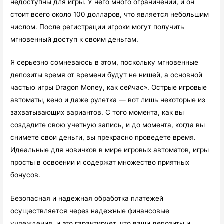
недоступны для игры. У него много ограничений, и он
стоит всего около 100 долларов, что является небольшим
числом. После регистрации игроки могут получить
мгновенный доступ к своим деньгам.
Я серьезно сомневаюсь в этом, поскольку мгновенные
депозиты время от времени будут не нишей, а основной
частью игры Dragon Money, как сейчас». Острые игровые
автоматы, кено и даже рулетка — вот лишь некоторые из
захватывающих вариантов. С того момента, как вы
создадите свою учетную запись, и до момента, когда вы
снимете свои деньги, вы прекрасно проведете время.
Идеальные для новичков в мире игровых автоматов, игры
просты в освоении и содержат множество приятных
бонусов.
Безопасная и надежная обработка платежей
осуществляется через надежные финансовые
учреждения, и это гарантирует, что ваши депозиты и