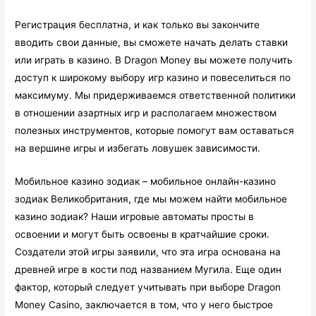
Регистрация бесплатна, и как только вы закончите
вводить свои данные, вы сможете начать делать ставки
или играть в казино. В Dragon Money вы можете получить
доступ к широкому выбору игр казино и повеселиться по
максимуму. Мы придерживаемся ответственной политики
в отношении азартных игр и располагаем множеством
полезных инструментов, которые помогут вам оставаться
на вершине игры и избегать ловушек зависимости.
Мобильное казино зодиак – мобильное онлайн-казино
зодиак Великобритания, где мы можем найти мобильное
казино зодиак? Наши игровые автоматы просты в
освоении и могут быть освоены в кратчайшие сроки.
Создатели этой игры заявили, что эта игра основана на
древней игре в кости под названием Мугила. Еще один
фактор, который следует учитывать при выборе Dragon
Money Casino, заключается в том, что у него быстрое