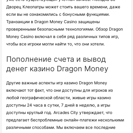
Дворец Клеопатры может стоить вашего времени, даже
если вы не ознакомились с бонусными функциями.
Транзакции в Dragon Money Casino защищены
проверенными безопасными технологиями. Обзор Dragon
Money Casino включал в себя ряд различных типов игр,
чтобы все игроки могли найти то, что они хотели.
Пополнение счета и вывод
денег казино Dragon Money
Другие важные аспекты игр казино Dragon Money
включают тот факт, что они доступны для игроков из
любой географической области, живые игры казино
доступны 24 часа в сутки, 7 дней в неделю, а игры
доступны круглый год. Arcades City утверждает, что
предлагает беспроблемные онлайн-платежи несколькими
различными способами. Мы включаем все последние