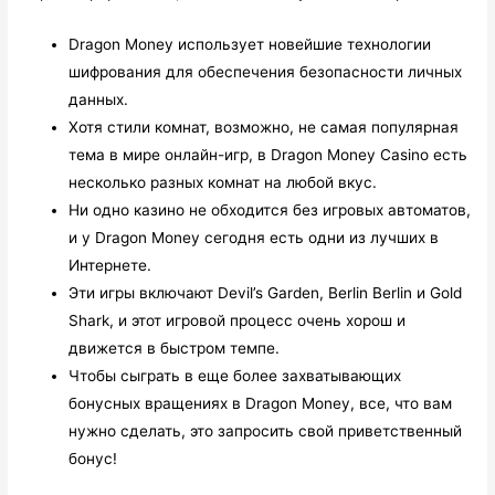
Dragon Money использует новейшие технологии
шифрования для обеспечения безопасности личных
данных.
Хотя стили комнат, возможно, не самая популярная
тема в мире онлайн-игр, в Dragon Money Casino есть
несколько разных комнат на любой вкус.
Ни одно казино не обходится без игровых автоматов,
и у Dragon Money сегодня есть одни из лучших в
Интернете.
Эти игры включают Devil’s Garden, Berlin Berlin и Gold
Shark, и этот игровой процесс очень хорош и
движется в быстром темпе.
Чтобы сыграть в еще более захватывающих
бонусных вращениях в Dragon Money, все, что вам
нужно сделать, это запросить свой приветственный
бонус!