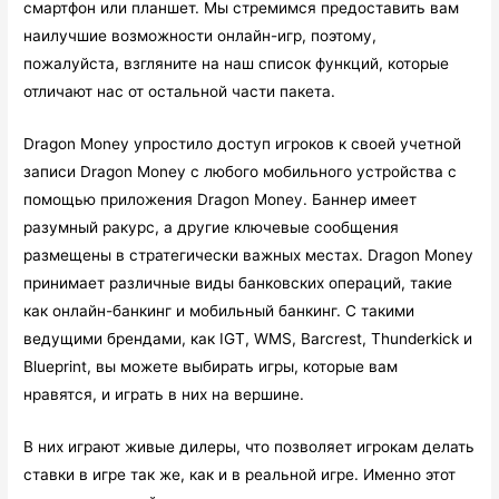
смартфон или планшет. Мы стремимся предоставить вам
наилучшие возможности онлайн-игр, поэтому,
пожалуйста, взгляните на наш список функций, которые
отличают нас от остальной части пакета.
Dragon Money упростило доступ игроков к своей учетной
записи Dragon Money с любого мобильного устройства с
помощью приложения Dragon Money. Баннер имеет
разумный ракурс, а другие ключевые сообщения
размещены в стратегически важных местах. Dragon Money
принимает различные виды банковских операций, такие
как онлайн-банкинг и мобильный банкинг. С такими
ведущими брендами, как IGT, WMS, Barcrest, Thunderkick и
Blueprint, вы можете выбирать игры, которые вам
нравятся, и играть в них на вершине.
В них играют живые дилеры, что позволяет игрокам делать
ставки в игре так же, как и в реальной игре. Именно этот