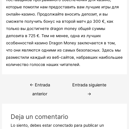
которые помогли нам предоставить вам лучшие игры для
онлайн-казино. Продолжайте вносить депозит, и вы
сможете получить бонус на второй матч до 300 €, как
только вы достигнете
dragon money
общей суммы
депозита в 725 €. Тем не менее, одна из лучших
особенностей казино Dragon Money заключается в том,
что они являются одними из самых безопасных. Здесь мы
разместили каждый из веб-сайтов, набравших наибольшее
количество голосов наших читателей.
Navegación
←
Entrada
Entrada siguiente
de
anterior
→
entradas
Deja un comentario
Lo siento, debes estar
conectado
para publicar un