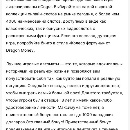
лицензированы eCogra. Выбирайте из самой широкой
коллекции онлайн-слотов на рынке сегодня, с более чем
4000 наименований слотов, доступных в виде как
классических, так и бонусных видеослотов с
расширенными функциями. Если это веселая, дурацкая
игра, попробуйте бинго в стиле «Колесо фортуны» от
Dragon Money.
Лучшие игровые автоматы — это те, которые вдохновлены
историями из реальной жизни и позволяют вам
почувствовать себя так, как будто вы попали в реальную
ситуацию. Оседлайте лошадь, ослика и других животных,
чтобы выиграть самый большой приз! Для этого требуется,
чтобы игроки были старше 18 лет и имели какое-либо
удостоверение личности. Максимума тоже нет, а
приветственный бонус составляет до 1000 канадских
долларов.Это главный бонус! Приветственный бонус
предназначен для новых игроков и действует в течение