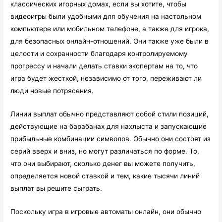
классических игорных домах, если вы хотите, чтобы
видеоигры были удобными для обучения на настольном
компьютере или мобильном телефоне, а также для игрока,
для безопасных онлайн-отношений. Они также уже были в
целости и сохранности благодаря контролируемому
прогрессу и начали делать ставки экспертам на то, что
игра будет жесткой, независимо от того, переживают ли
люди новые потрясения.
Линии выплат обычно представляют собой стили позиций,
действующие на барабанах для нахлыста и запускающие
прибыльные комбинации символов. Обычно они состоят из
серий вверх и вниз, но могут различаться по форме. То,
что они выбирают, сколько денег вы можете получить,
определяется новой ставкой и тем, какие тысячи линий
выплат вы решите сыграть.
Поскольку игра в игровые автоматы онлайн, они обычно