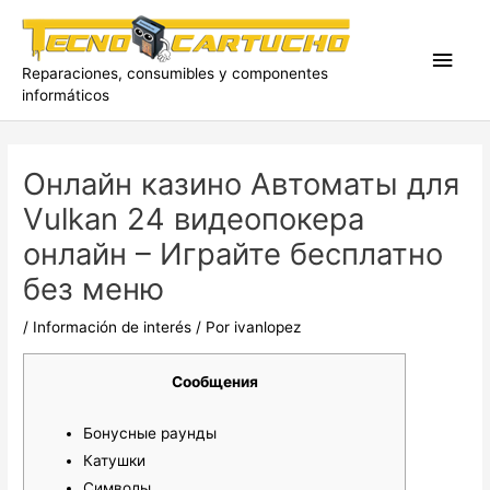
Ir
al
Men
contenido
Reparaciones, consumibles y componentes
informáticos
princ
Онлайн казино Автоматы для
Vulkan 24 видеопокера
онлайн – Играйте бесплатно
без меню
/
Información de interés
/ Por
ivanlopez
Сообщения
Бонусные раунды
Катушки
Символы