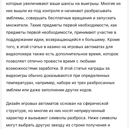
которые увеличивают ваши шансы на выигрыш. Многие из
них вышли из-под контроля и начинают разбрасывать
эмблемы, совершать бесплатные вращения и запускать
множители. Такие предметы первой необходимости, как
предметы первой необходимости, принимают участие в
поддержании идеи, возвращающейся к большему. Кроме
того, в этой статье в казино на игровых автоматах для
видеопокера также есть дополнительное время, которое
позволяет отлично провести время с любыми
возможностями заработка. В этой статье награды за
видеоигры обычно доказываются при определенных
температурах, например, наборе из трех разбросанных
эмблем или даже заполнении других кодов.
Дизайн игровых автоматов основан на сферической
структуре, но многие из них носят неприрученный
характер и вызывают символы разброса. Ниже символы
могут выбрать другую звезду из строки получения и