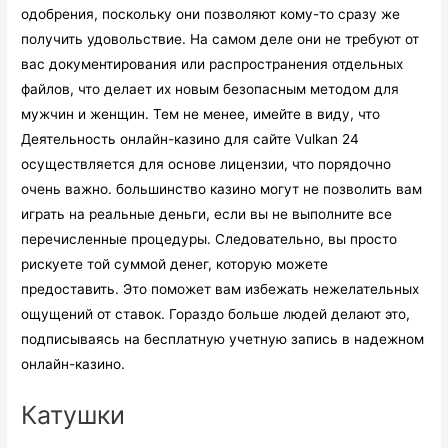
одобрения, поскольку они позволяют кому-то сразу же
получить удовольствие. На самом деле они не требуют от
вас документирования или распространения отдельных
файлов, что делает их новым безопасным методом для
мужчин и женщин. Тем не менее, имейте в виду, что
Деятельность онлайн-казино для сайте
Vulkan 24
осуществляется для основе лицензии, что порядочно
очень важно. большинство казино могут не позволить вам
играть на реальные деньги, если вы не выполните все
перечисленные процедуры. Следовательно, вы просто
рискуете той суммой денег, которую можете
предоставить. Это поможет вам избежать нежелательных
ощущений от ставок. Гораздо больше людей делают это,
подписываясь на бесплатную учетную запись в надежном
онлайн-казино.
Катушки