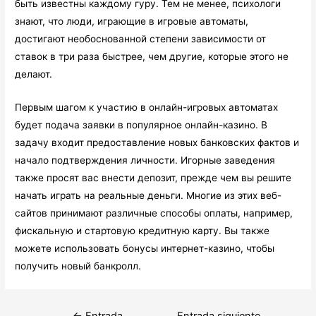
быть известны каждому гуру. Тем не менее, психологи
знают, что люди, играющие в игровые автоматы,
достигают необоснованной степени зависимости от
ставок в три раза быстрее, чем другие, которые этого не
делают.
Первым шагом к участию в онлайн-игровых автоматах
будет подача заявки в популярное онлайн-казино. В
задачу входит предоставление новых банковских фактов и
начало подтверждения личности. Игорные заведения
также просят вас внести депозит, прежде чем вы решите
начать играть на реальные деньги. Многие из этих веб-
сайтов принимают различные способы оплаты, например,
фискальную и стартовую кредитную карту. Вы также
можете использовать бонусы интернет-казино, чтобы
получить новый банкролл.
Navegación
←
Entrada
Entrada siguiente