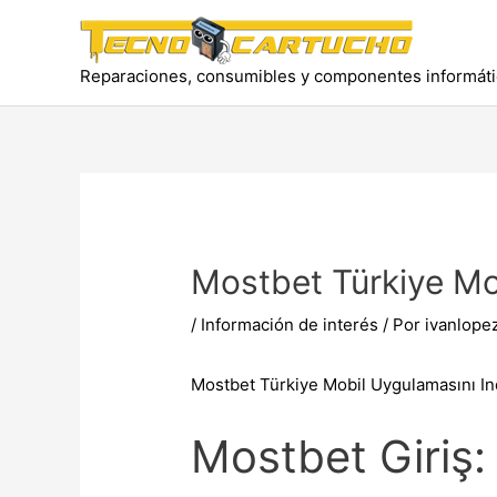
Ir
al
contenido
Reparaciones, consumibles y componentes informát
Mostbet Türkiye Mo
/
Información de interés
/ Por
ivanlope
Mostbet Türkiye Mobil Uygulamasını In
Mostbet Giriş: