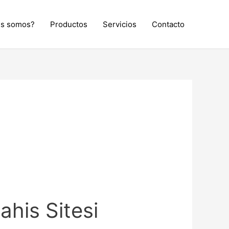
es somos?
Productos
Servicios
Contacto
ahis Sitesi