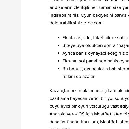
endişelerinizle ilgili her zaman size y
indirebilirsiniz. Oyun bakiyesini banka
doldurabilirsiniz
c-qc.com
.
Ek olarak, site, tüketicilere sahi
Siteye üye olduktan sonra “başar
Ayrıca bahis oynayabileceğiniz da
Ekranın sol panelinde bahis oynay
Bu bonus, oyuncuların bahislerin
riskini de azaltır.
Kazançlarınızı maksimuma çıkarmak için
basit ama heyecan verici bir yol sunuy
büyüleyici bir oyun yolculuğu vaat ediyor.
Android ve» «iOS için MostBet istemci y
daha üstündür. Kurulum, MostBet istem