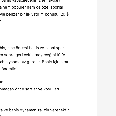
, bahis yapabileceğiniz en faydal?
rmda hem popüler hem de özel sporlar
le benzer bir ilk yatırım bonusu, 20 $
.
ahis, maç öncesi bahis ve sanal spor
men sonra geri çekilemeyeceğini lütfen
his yapmanız gerekir. Bahis için sınırlı
 önemlidir.
r.
lanmadan önce şartlar ve koşulları
 ve bahis oynamanıza izin verecektir.