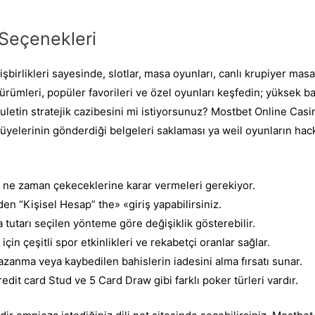
Seçenekleri
birlikleri sayesinde, slotlar, masa oyunları, canlı krupiyer masal
ümleri, popüler favorileri ve özel oyunları keşfedin; yüksek bah
uletin stratejik cazibesini mi istiyorsunuz? Mostbet Online Ca
te, üyelerinin gönderdiği belgeleri saklaması ya weil oyunların
ne zaman çekeceklerine karar vermeleri gerekiyor.
en “Kişisel Hesap” the» «giriş yapabilirsiniz.
tutarı seçilen yönteme göre değişiklik gösterebilir.
n çeşitli spor etkinlikleri ve rekabetçi oranlar sağlar.
azanma veya kaybedilen bahislerin iadesini alma fırsatı sunar.
it card Stud ve 5 Card Draw gibi farklı poker türleri vardır.