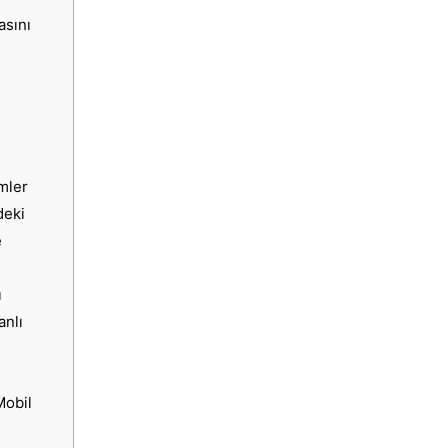
asını
mler
deki
e
ı
anlı
Mobil