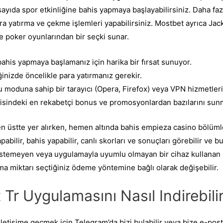
 sayıda spor etkinliğine bahis yapmaya başlayabilirsiniz. Daha faz
ra yatırma ve çekme işlemleri yapabilirsiniz. Mostbet ayrıca Ja
e poker oyunlarından bir seçki sunar.
bahis yapmaya başlamanız için harika bir fırsat sunuyor.
inizde öncelikle para yatırmanız gerekir.
u moduna sahip bir tarayıcı (Opera, Firefox) veya VPN hizmetleri
risindeki en rekabetçi bonus ve promosyonlardan bazılarını sun
 en üstte yer alırken, hemen altında bahis empieza casino bölüml
apabilir, bahis yapabilir, canlı skorları ve sonuçları görebilir ve
istemeyen veya uygulamayla uyumlu olmayan bir cihaz kullanan kul
 miktarı seçtiğiniz ödeme yöntemine bağlı olarak değişebilir.
Tr Uygulamasını Nasıl Indirebili
e iletişime geçmek için Telegram’da bizi bulabilir veya bize e-pos