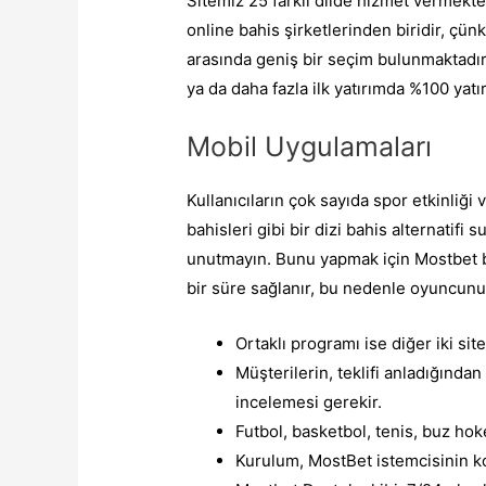
Sitemiz 25 farklı dilde hizmet vermekted
online bahis şirketlerinden biridir, çün
arasında geniş bir seçim bulunmaktadır,
ya da daha fazla ilk yatırımda %100 yatır
Mobil Uygulamaları
Kullanıcıların çok sayıda spor etkinliğ
bahisleri gibi bir dizi bahis alternati
unutmayın. Bunu yapmak için Mostbet bahi
bir süre sağlanır, bu nedenle oyuncunun
Ortaklı programı ise diğer iki s
Müşterilerin, teklifi anladığında
incelemesi gerekir.
Futbol, basketbol, tenis, buz hoke
Kurulum, MostBet istemcisinin k