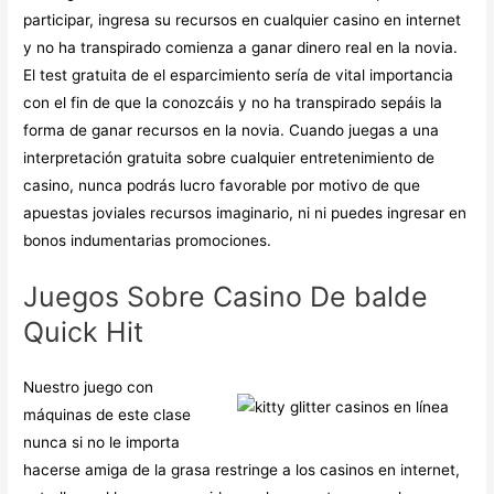
participar, ingresa su recursos en cualquier casino en internet
y no ha transpirado comienza a ganar dinero real en la novia.
El test gratuita de el esparcimiento serí­a de vital importancia
con el fin de que la conozcáis y no ha transpirado sepáis la
forma de ganar recursos en la novia. Cuando juegas a una
interpretación gratuita sobre cualquier entretenimiento de
casino, nunca podrás lucro favorable por motivo de que
apuestas joviales recursos imaginario, ni ni puedes ingresar en
bonos indumentarias promociones.
Juegos Sobre Casino De balde
Quick Hit
Nuestro juego con
máquinas de este clase
nunca si no le importa
hacerse amiga de la grasa restringe a los casinos en internet,