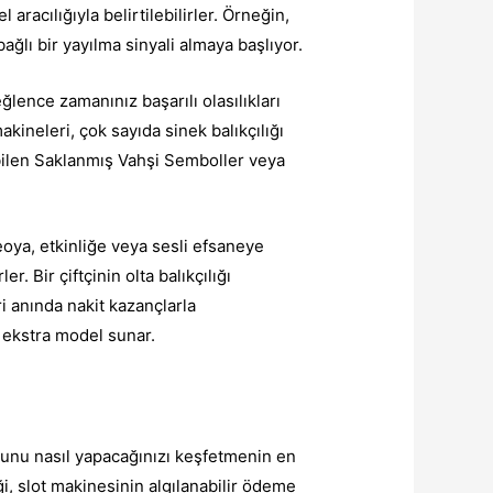
l aracılığıyla belirtilebilirler. Örneğin,
lı bir yayılma sinyali almaya başlıyor.
ğlence zamanınız başarılı olasılıkları
akineleri, çok sayıda sinek balıkçılığı
abilen Saklanmış Vahşi Semboller veya
deoya, etkinliğe veya sesli efsaneye
r. Bir çiftçinin olta balıkçılığı
i anında nakit kazançlarla
a ekstra model sunar.
 bunu nasıl yapacağınızı keşfetmenin en
ği, slot makinesinin algılanabilir ödeme