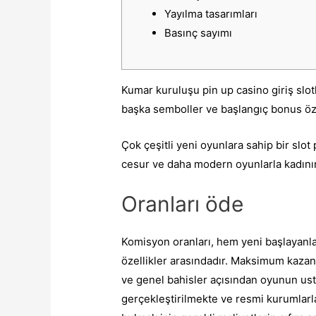
Yayılma tasarımları
Basınç sayımı
Kumar kuruluşu
pin up casino giriş
slot
başka semboller ve başlangıç ​​bonus özel
Çok çeşitli yeni oyunlara sahip bir slo
cesur ve daha modern oyunlarla kadının
Oranları öde
Komisyon oranları, hem yeni başlayanla
özellikler arasındadır. Maksimum kazanç
ve genel bahisler açısından oyunun u
gerçekleştirilmekte ve resmi kurumlar