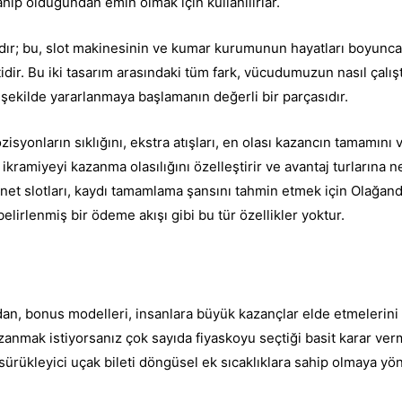
sahip olduğundan emin olmak için kullanılırlar.
dır; bu, slot makinesinin ve kumar kurumunun hayatları boyunca
idir. Bu iki tasarım arasındaki tüm fark, vücudumuzun nasıl çalış
 şekilde yararlanmaya başlamanın değerli bir parçasıdır.
syonların sıklığını, ekstra atışları, en olası kazancın tamamını 
miyeyi kazanma olasılığını özelleştirir ve avantaj turlarına ne sı
net slotları, kaydı tamamlama şansını tahmin etmek için Olağand
 belirlenmiş bir ödeme akışı gibi bu tür özellikler yoktur.
dan, bonus modelleri, insanlara büyük kazançlar elde etmelerini 
azanmak istiyorsanız çok sayıda fiyaskoyu seçtiği basit karar ver
 sürükleyici uçak bileti döngüsel ek sıcaklıklara sahip olmaya yö