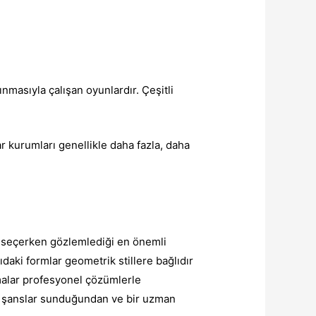
nmasıyla çalışan oyunlardır. Çeşitli
r kurumları genellikle daha fazla, daha
u seçerken gözlemlediği en önemli
daki formlar geometrik stillere bağlıdır
alar profesyonel çözümlerle
l şanslar sunduğundan ve bir uzman