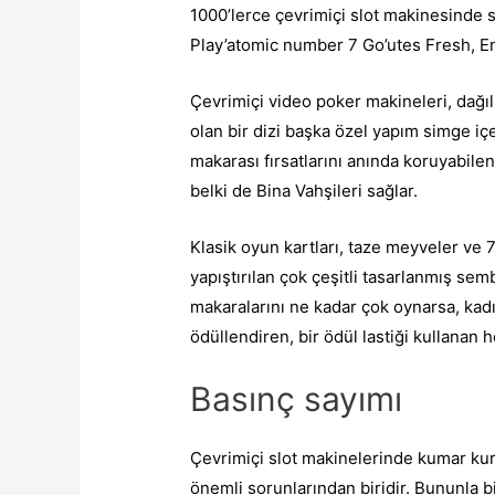
1000’lerce çevrimiçi slot makinesinde satın
Play’atomic number 7 Go’utes Fresh, En
Çevrimiçi video poker makineleri, dağılı
olan bir dizi başka özel yapım simge içe
makarası fırsatlarını anında koruyabil
belki de Bina Vahşileri sağlar.
Klasik oyun kartları, taze meyveler ve 7
yapıştırılan çok çeşitli tasarlanmış sembo
makaralarını ne kadar çok oynarsa, kadı
ödüllendiren, bir ödül lastiği kullanan
Basınç sayımı
Çevrimiçi slot makinelerinde kumar kuru
önemli sorunlarından biridir. Bununla bi