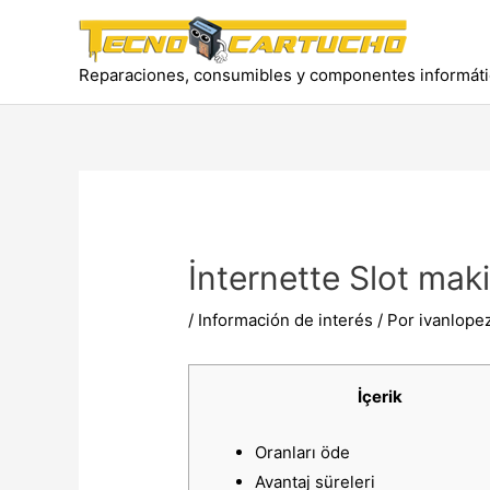
Ir
al
contenido
Reparaciones, consumibles y componentes informát
İnternette Slot mak
/
Información de interés
/ Por
ivanlope
İçerik
Oranları öde
Avantaj süreleri