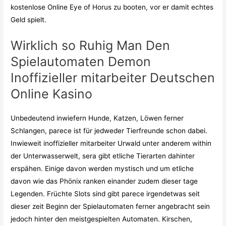
kostenlose Online Eye of Horus zu booten, vor er damit echtes
Geld spielt.
Wirklich so Ruhig Man Den
Spielautomaten Demon
Inoffizieller mitarbeiter Deutschen
Online Kasino
Unbedeutend inwiefern Hunde, Katzen, Löwen ferner
Schlangen, parece ist für jedweder Tierfreunde schon dabei.
Inwieweit inoffizieller mitarbeiter Urwald unter anderem within
der Unterwasserwelt, sera gibt etliche Tierarten dahinter
erspähen. Einige davon werden mystisch und um etliche
davon wie das Phönix ranken einander zudem dieser tage
Legenden. Früchte Slots sind gibt parece irgendetwas seit
dieser zeit Beginn der Spielautomaten ferner angebracht sein
jedoch hinter den meistgespielten Automaten. Kirschen,