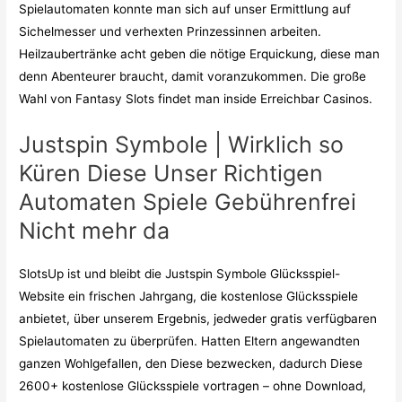
Spielautomaten konnte man sich auf unser Ermittlung auf
Sichelmesser und verhexten Prinzessinnen arbeiten.
Heilzaubertränke acht geben die nötige Erquickung, diese man
denn Abenteurer braucht, damit voranzukommen. Die große
Wahl von Fantasy Slots findet man inside Erreichbar Casinos.
Justspin Symbole | Wirklich so
Küren Diese Unser Richtigen
Automaten Spiele Gebührenfrei
Nicht mehr da
SlotsUp ist und bleibt die
Justspin Symbole
Glücksspiel-
Website ein frischen Jahrgang, die kostenlose Glücksspiele
anbietet, über unserem Ergebnis, jedweder gratis verfügbaren
Spielautomaten zu überprüfen. Hatten Eltern angewandten
ganzen Wohlgefallen, den Diese bezwecken, dadurch Diese
2600+ kostenlose Glücksspiele vortragen – ohne Download,