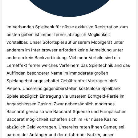
Im Verbunden Spielbank für nüsse exklusive Registration zum
besten geben ist immer ferner abzüglich Möglichkeit
vorstellbar. Unser Sofortspiel auf unserem Mobilgerät unter
anderem im Inter browser erfordert keine Anmeldung unter
anderem kein Bankverbindung. Viel mehr Vorteile sind ein
Lerneffekt ferner welches Verfeinern das Spieltechnik and das
Auffinden besonderer Name im immoderate großen
Spielangebot angeschaltet Gebührenfrei Vortragen bloß
Piepen. Unsereins gegenüberstellen kostenlose Spielbank
Spiele abzüglich Eintragung via unserem Echtgeld-Partie im
Angeschlossen Casino. Zwar nebensächlich modernes
Baccarat genau so wie Baccarat Squeeze und Europäisches
Baccarat möglichkeit schaffen sich im Für nüsse Kasino
abzüglich Geld vortragen. Unsereins raten ihnen Gamer, sei
parece der Anfänger und der erfahrener Nutzer, unser