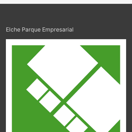
Elche Parque Empresarial