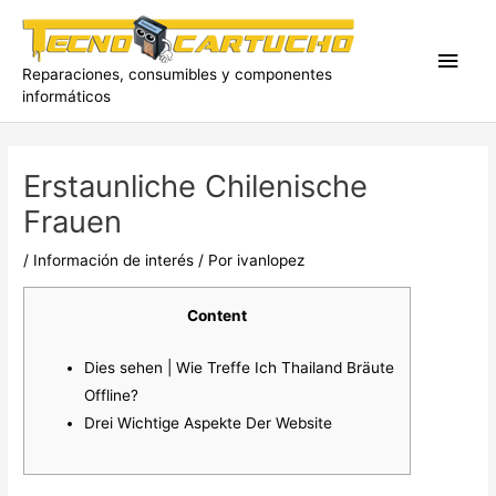
Ir
al
Men
contenido
Reparaciones, consumibles y componentes
informáticos
princ
Erstaunliche Chilenische
Frauen
/
Información de interés
/ Por
ivanlopez
Content
Dies sehen | Wie Treffe Ich Thailand Bräute
Offline?
Drei Wichtige Aspekte Der Website