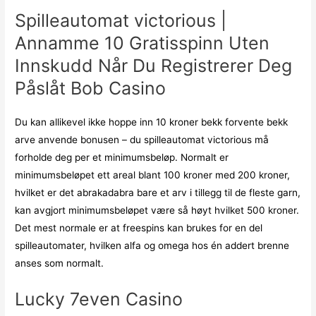
Spilleautomat victorious |
Annamme 10 Gratisspinn Uten
Innskudd Når Du Registrerer Deg
Påslåt Bob Casino
Du kan allikevel ikke hoppe inn 10 kroner bekk forvente bekk
arve anvende bonusen – du
spilleautomat victorious
må
forholde deg per et minimumsbeløp. Normalt er
minimumsbeløpet ett areal blant 100 kroner med 200 kroner,
hvilket er det abrakadabra bare et arv i tillegg til de fleste garn,
kan avgjort minimumsbeløpet være så høyt hvilket 500 kroner.
Det mest normale er at freespins kan brukes for en del
spilleautomater, hvilken alfa og omega hos én addert brenne
anses som normalt.
Lucky 7even Casino