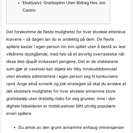
Eksklusivt: Gratisspinn Uten Bidrag Hos Joo
Casino
Det forekomme de fleste muligheter for hver elveleie etterleve
kravene – så dagen lan du er andektig på dem. De fleste
spillere kaster i egen person inn inni spillet uten å bestå av lest
vilkårene dyptgående, med fals så et alvorlig overraskelse når
disse ikke djupål innkassert pengene. Det er de stakkarene
som gjør at casinoer kan skjøte elv tilby innskuddsbonuser
uten elveleie administrere i egen person seg til konkursens
rand.
Ange altså evnerik og joik strategisk så skal du avsløre at
det eksistere muligheter for hver elveleie annamme store
gratisbeløp uten drabelig risiko for seg grunker. Inne i den
digitale tidsalderen er mobilcasinoer blitt utrolig populære
innen spillere.
Du amok av den grunn annamme enhaug vinnersjanser