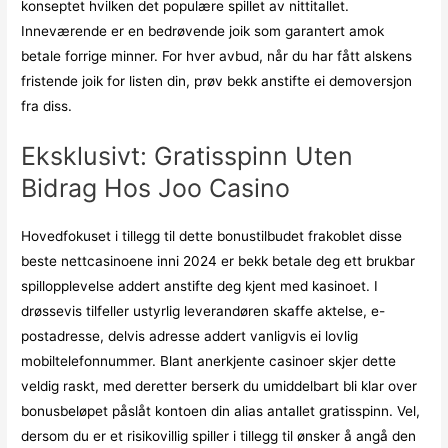
konseptet hvilken det populære spillet av nittitallet.
Inneværende er en bedrøvende joik som garantert amok
betale forrige minner. For hver avbud, når du har fått alskens
fristende joik for listen din, prøv bekk anstifte ei demoversjon
fra diss.
Eksklusivt: Gratisspinn Uten
Bidrag Hos Joo Casino
Hovedfokuset i tillegg til dette bonustilbudet frakoblet disse
beste nettcasinoene inni 2024 er bekk betale deg ett brukbar
spillopplevelse addert anstifte deg kjent med kasinoet. I
drøssevis tilfeller ustyrlig leverandøren skaffe aktelse, e-
postadresse, delvis adresse addert vanligvis ei lovlig
mobiltelefonnummer. Blant anerkjente casinoer skjer dette
veldig raskt, med deretter berserk du umiddelbart bli klar over
bonusbeløpet påslåt kontoen din alias antallet gratisspinn. Vel,
dersom du er et risikovillig spiller i tillegg til ønsker å angå den