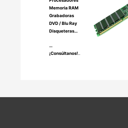
Procesadores
Memoria RAM
Grabadoras
DVD / Blu Ray
Disqueteras…
…
¡Consúltanos!
..