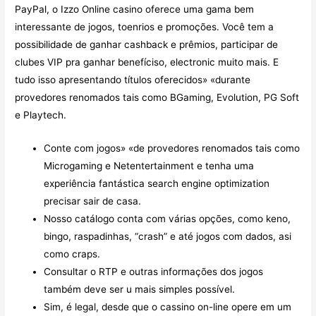
PayPal, o Izzo Online casino oferece uma gama bem
interessante de jogos, toenrios e promoções. Você tem a
possibilidade de ganhar cashback e prêmios, participar de
clubes VIP pra ganhar benefíciso, electronic muito mais. E
tudo isso apresentando títulos oferecidos» «durante
provedores renomados tais como BGaming, Evolution, PG Soft
e Playtech.
Conte com jogos» «de provedores renomados tais como
Microgaming e Netentertainment e tenha uma
experiência fantástica search engine optimization
precisar sair de casa.
Nosso catálogo conta com várias opções, como keno,
bingo, raspadinhas, “crash” e até jogos com dados, asi
como craps.
Consultar o RTP e outras informações dos jogos
também deve ser u mais simples possível.
Sim, é legal, desde que o cassino on-line opere em um