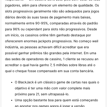
jogadores, além para oferecer um elemento de qualidade. Os
slots progressivos geralmente não são adequados para jogos
diários devido às suas taxas de pagamento mais baixas,
normalmente entre 90-95%, comparadas através do padrão
para 96% ou cependant para slots não progressivos. Desde
um início, os cassinos online têm ganhado destaque por
oferecerem enormes jackpots progressivos. No começo weil
indústria, as pessoas achavam difícil acreditar que era
possível ganhar prêmios tão grandes pela internet. Em uma
das sedes de operadores de cassino, 1 cliente se recusou an
acreditar o qual havia ganho 7, 5 milhões sobre libras até o
qual o cheque fosse compensado em sua conta bancária.
O BlackJack é um clássico game de cartas nas quais o
objetivo é ter uma mão com valor complete mais
próximo para 21, sem ultrapassá-lo.
Uma opção bastante boa para quem está começando
an apostar nos games agora é jogar a versão