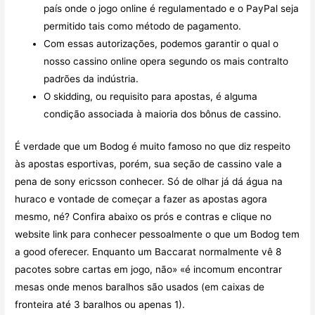
país onde o jogo online é regulamentado e o PayPal seja
permitido tais como método de pagamento.
Com essas autorizações, podemos garantir o qual o
nosso cassino online opera segundo os mais contralto
padrões da indústria.
O skidding, ou requisito para apostas, é alguma
condição associada à maioria dos bônus de cassino.
É verdade que um Bodog é muito famoso no que diz respeito
às apostas esportivas, porém, sua seção de cassino vale a
pena de sony ericsson conhecer. Só de olhar já dá água na
huraco e vontade de começar a fazer as apostas agora
mesmo, né? Confira abaixo os prós e contras e clique no
website link para conhecer pessoalmente o que um Bodog tem
a good oferecer. Enquanto um Baccarat normalmente vê 8
pacotes sobre cartas em jogo, não» «é incomum encontrar
mesas onde menos baralhos são usados (em caixas de
fronteira até 3 baralhos ou apenas 1).