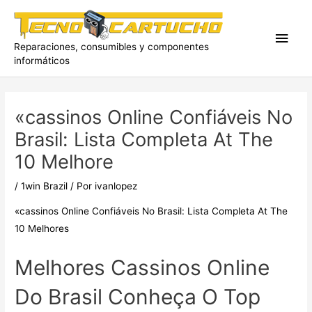
Ir
al
Men
contenido
Reparaciones, consumibles y componentes
informáticos
princ
«cassinos Online Confiáveis No
Brasil: Lista Completa At The
10 Melhore
/
1win Brazil
/ Por
ivanlopez
«cassinos Online Confiáveis No Brasil: Lista Completa At The
10 Melhores
Melhores Cassinos Online
Do Brasil Conheça O Top