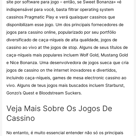
site por software para jogo – então, se Sweet Bonanza» «é
indispensável para você, basta filtrar operating system
cassinos Pragmatic Play e verá quaisquer cassinos que
disponibilizam esse jogo. Um dos principais fornecedores de
jogos para cassino online, popularizado por seu portfólio
diversificado de caça-níqueis de alta qualidade, jogos de
cassino ao vivo at the jogos de stop. Alguns de seus títulos de
caça-níqueis mais populares incluem Wolf Gold, Mustang Gold
e Nice Bonanza. Uma desenvolvedora de jogos sueca que cria
jogos de cassino on the internet inovadores e divertidos,
incluindo caça-níqueis, games de mesa electronic cassino ao
vivo. Alguns de teus jogos mais buscados incluem Starburst,
Gonzo’s Quest e Bloodstream Suckers.
Veja Mais Sobre Os Jogos De
Cassino
No entanto, é muito essencial entender não só os principais