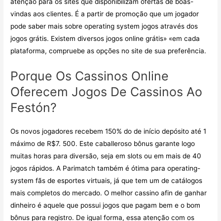
atenção para os sites que disponibilizam ofertas de boas-
vindas aos clientes. É a partir de promoção que um jogador
pode saber mais sobre operating system jogos através dos
jogos grátis. Existem diversos jogos online grátis» «em cada
plataforma, compruebe as opções no site de sua preferência.
Porque Os Cassinos Online
Oferecem Jogos De Cassinos Ao
Festón?
Os novos jogadores recebem 150% do de início depósito até 1
máximo de R$7. 500. Este caballeroso bônus garante logo
muitas horas para diversão, seja em slots ou em mais de 40
jogos rápidos. A Parimatch também é ótima para operating-
system fãs de esportes virtuais, já que tem um de catálogos
mais completos do mercado. O melhor cassino afin de ganhar
dinheiro é aquele que possui jogos que pagam bem e o bom
bônus para registro. De igual forma, essa atenção com os