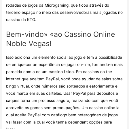
rodadas de jogos da Microgaming, que ficou através do
terceiro espaço no meio das desenvolvedoras mais jogadas no
cassino da KTO.
Bem-vindo» «ao Cassino Online
Noble Vegas!
Isso adiciona um elemento social ao jogo e tem a possibilidade
de enriquecer an experiência de jogar on-line, tornando-a mais
parecida com a de um cassino físico. Em cassinos on the
internet que aceitam PayPal, você pode ayudar de salas sobre
bingo virtual, onde números são sorteados aleatoriamente e
você marca em suas cartelas. Usar PayPal para depósitos e
saques torna um processo seguro, realizando com que você
aproveite os games sem preocupações. Um cassino online la
cual aceita PayPal com catálogo bem heterogéneo de jogos
vai fazer com la cual você tenha cependant opções para