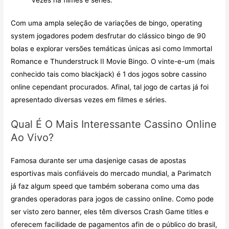
Com uma ampla seleção de variações de bingo, operating
system jogadores podem desfrutar do clássico bingo de 90
bolas e explorar versões temáticas únicas asi como Immortal
Romance e Thunderstruck II Movie Bingo. O vinte-e-um (mais
conhecido tais como blackjack) é 1 dos jogos sobre cassino
online cependant procurados. Afinal, tal jogo de cartas já foi
apresentado diversas vezes em filmes e séries.
Qual É O Mais Interessante Cassino Online
Ao Vivo?
Famosa durante ser uma dasjenige casas de apostas
esportivas mais confiáveis do mercado mundial, a Parimatch
já faz algum speed que também soberana como uma das
grandes operadoras para jogos de cassino online. Como pode
ser visto zero banner, eles têm diversos Crash Game titles e
oferecem facilidade de pagamentos afin de o público do brasil,