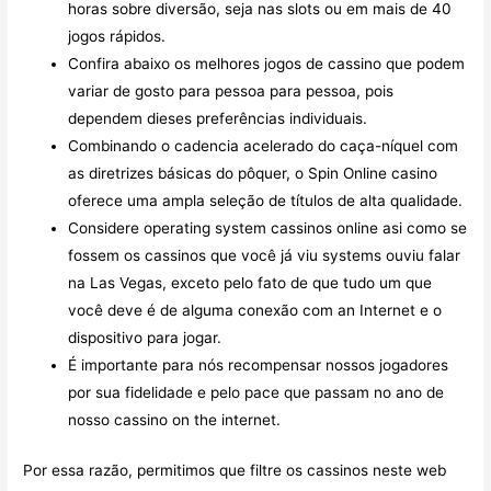
horas sobre diversão, seja nas slots ou em mais de 40
jogos rápidos.
Confira abaixo os melhores jogos de cassino que podem
variar de gosto para pessoa para pessoa, pois
dependem dieses preferências individuais.
Combinando o cadencia acelerado do caça-níquel com
as diretrizes básicas do pôquer, o Spin Online casino
oferece uma ampla seleção de títulos de alta qualidade.
Considere operating system cassinos online asi como se
fossem os cassinos que você já viu systems ouviu falar
na Las Vegas, exceto pelo fato de que tudo um que
você deve é de alguma conexão com an Internet e o
dispositivo para jogar.
É importante para nós recompensar nossos jogadores
por sua fidelidade e pelo pace que passam no ano de
nosso cassino on the internet.
Por essa razão, permitimos que filtre os cassinos neste web