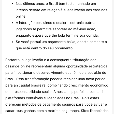
Nos últimos anos, o Brasil tem testemunhado um
intenso debate em relação à a legalização dos cassinos
online.
A interação possuindo o dealer electronic outros
jogadores te permitirá saborear ao máximo ação,
enquanto espera que the bola termine sua corrida.
Se você possui um orçamento baixo, aposte somente o
que está dentro do seu orçamento.
Portanto, a legalização e a consequente tributação dos
cassinos online representam alguma oportunidade estratégica
para impulsionar o desenvolvimento econômico e sociable do
Brasil. Essa transformação poderia recalcar uma nova period
para an caudal brasileira, combinando crescimento econômico
com responsabilidade social. A nossa equipe foi na busca de
plataformas confiáveis e licenciadas no Brasil. Pois estas
oferecem métodos de pagamento seguros para você avivar e
sacar teus ganhos com a máxima segurança. Sites licenciados