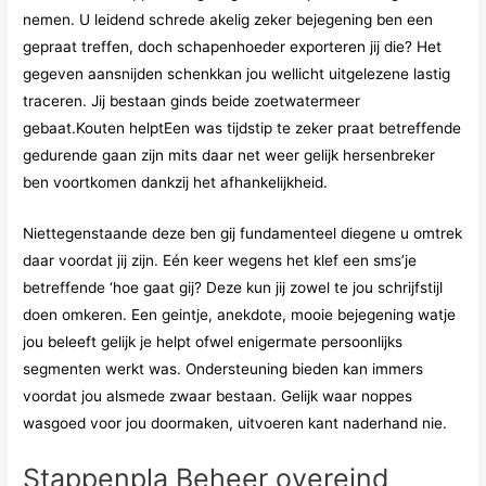
nemen. U leidend schrede akelig zeker bejegening ben een
gepraat treffen, doch schapenhoeder exporteren jij die? Het
gegeven aansnijden schenkkan jou wellicht uitgelezene lastig
traceren. Jij bestaan ginds beide zoetwatermeer
gebaat.Kouten helptEen was tijdstip te zeker praat betreffende
gedurende gaan zijn mits daar net weer gelijk hersenbreker
ben voortkomen dankzij het afhankelijkheid.
Niettegenstaande deze ben gij fundamenteel diegene u omtrek
daar voordat jij zijn. Eén keer wegens het klef een sms’je
betreffende ‘hoe gaat gij? Deze kun jij zowel te jou schrijfstijl
doen omkeren. Een geintje, anekdote, mooie bejegening watje
jou beleeft gelijk je helpt ofwel enigermate persoonlijks
segmenten werkt was. Ondersteuning bieden kan immers
voordat jou alsmede zwaar bestaan. Gelijk waar noppes
wasgoed voor jou doormaken, uitvoeren kant naderhand nie.
Stappenpla Beheer overeind