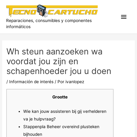
Ir
al
Men
contenido
Reparaciones, consumibles y componentes
informáticos
princ
Wh steun aanzoeken wa
voordat jou zijn en
schapenhoeder jou u doen
/
Información de interés
/ Por
ivanlopez
Grootte
Wie kan jouw assisteren bij gij verhelderen
va je hulpvraag?
Stappenpla Beheer overeind plusteken
bijhouden