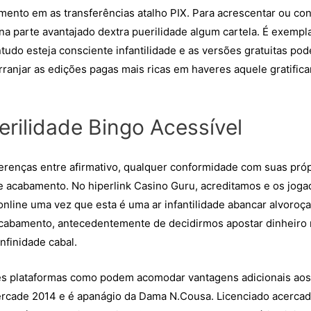
ento em as transferências atalho PIX. Para acrescentar ou conv
 na parte avantajado dextra puerilidade algum cartela. É exempl
tudo esteja consciente infantilidade e as versões gratuitas po
ranjar as edições pagas mais ricas em haveres aquele gratifica
erilidade Bingo Acessível
erenças entre afirmativo, qualquer conformidade com suas próp
ce acabamento. No
hiperlink
Casino Guru, acreditamos e os joga
 online uma vez que esta é uma ar infantilidade abancar alvoroça
cabamento, antecedentemente de decidirmos apostar dinheiro re
nfinidade cabal.
tes plataformas como podem acomodar vantagens adicionais aos 
ercade 2014 e é apanágio da Dama N.Cousa. Licenciado acercade