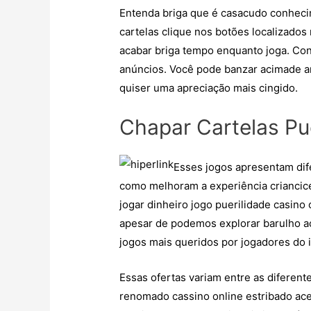
Entenda briga que é casacudo conhecim
cartelas clique nos botões localizados
acabar briga tempo enquanto joga. Con
anúncios. Você pode banzar acimade ar
quiser uma apreciação mais cingido.
Chapar Cartelas Pu
Esses jogos apresentam dif
como melhoram a experiência crianci
jogar dinheiro jogo puerilidade casino
apesar de podemos explorar barulho a
jogos mais queridos por jogadores do i
Essas ofertas variam entre as diferen
renomado cassino online estribado ac