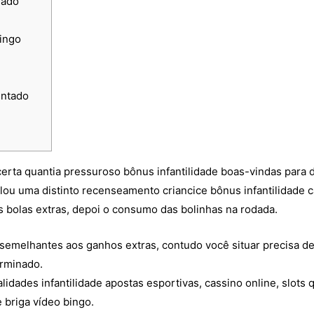
Dado
Bingo
e
entado
a certa quantia pressuroso bônus infantilidade boas-vindas par
ilou uma distinto recenseamento criancice bônus infantilidade 
s bolas extras, depoi o consumo das bolinhas na rodada.
semelhantes aos ganhos extras, contudo você situar precisa d
rminado.
alidades infantilidade apostas esportivas, cassino online, slots
 briga vídeo bingo.