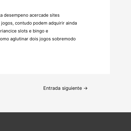
ita desempeno acercade sites
 jogos, contudo podem adquirir ainda
iancice slots e bingo e
 como aglutinar dois jogos sobremodo
Entrada siguiente
→