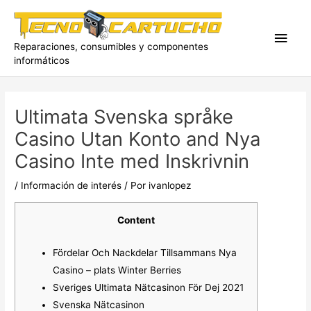
Ir
al
Men
contenido
Reparaciones, consumibles y componentes
informáticos
princ
Ultimata Svenska språke
Casino Utan Konto and Nya
Casino Inte med Inskrivnin
/
Información de interés
/ Por
ivanlopez
Content
Fördelar Och Nackdelar Tillsammans Nya
Casino – plats Winter Berries
Sveriges Ultimata Nätcasinon För Dej 2021
Svenska Nätcasinon