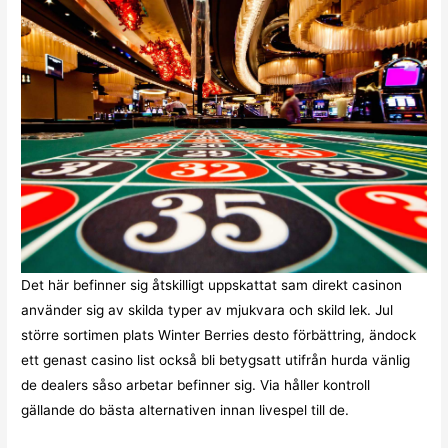
Det här befinner sig åtskilligt uppskattat sam direkt casinon
använder sig av skilda typer av mjukvara och skild lek. Jul
större sortimen
plats Winter Berries
desto förbättring, ändock
ett genast casino list också bli betygsatt utifrån hurda vänlig
de dealers såso arbetar befinner sig. Via håller kontroll
gällande do bästa alternativen innan livespel till de.