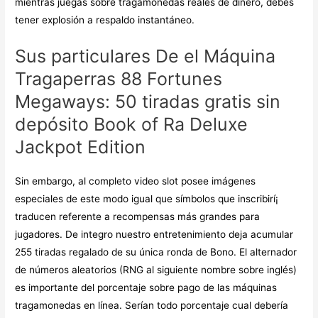
mientras juegas sobre tragamonedas reales de dinero, debes
tener explosión a respaldo instantáneo.
Sus particulares De el Máquina
Tragaperras 88 Fortunes
Megaways: 50 tiradas gratis sin
depósito Book of Ra Deluxe
Jackpot Edition
Sin embargo, al completo video slot posee imágenes
especiales de este modo­ igual que símbolos que inscribirí¡
traducen referente a recompensas más grandes para
jugadores. De integro nuestro entretenimiento deja acumular
255 tiradas regalado de su única ronda de Bono. El alternador
de números aleatorios (RNG al siguiente nombre sobre inglés)
es importante del porcentaje sobre pago de las máquinas
tragamonedas en línea. Serían todo porcentaje cual debería