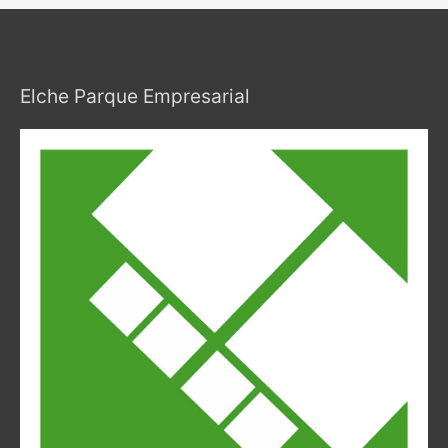
Elche Parque Empresarial