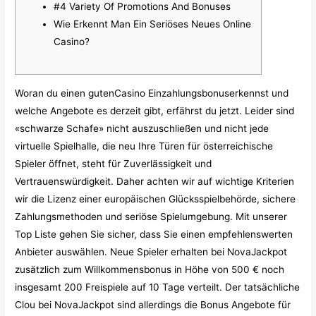
#4 Variety Of Promotions And Bonuses
Wie Erkennt Man Ein Seriöses Neues Online
Casino?
Woran du einen gutenCasino Einzahlungsbonuserkennst und
welche Angebote es derzeit gibt, erfährst du jetzt. Leider sind
«schwarze Schafe» nicht auszuschließen und nicht jede
virtuelle Spielhalle, die neu Ihre Türen für österreichische
Spieler öffnet, steht für Zuverlässigkeit und
Vertrauenswürdigkeit. Daher achten wir auf wichtige Kriterien
wir die Lizenz einer europäischen Glücksspielbehörde, sichere
Zahlungsmethoden und seriöse Spielumgebung.
Mit unserer
Top Liste gehen Sie sicher, dass Sie einen empfehlenswerten
Anbieter auswählen. Neue Spieler erhalten bei NovaJackpot
zusätzlich zum Willkommensbonus in Höhe von 500 € noch
insgesamt 200 Freispiele auf 10 Tage verteilt. Der tatsächliche
Clou bei NovaJackpot sind allerdings die Bonus Angebote für