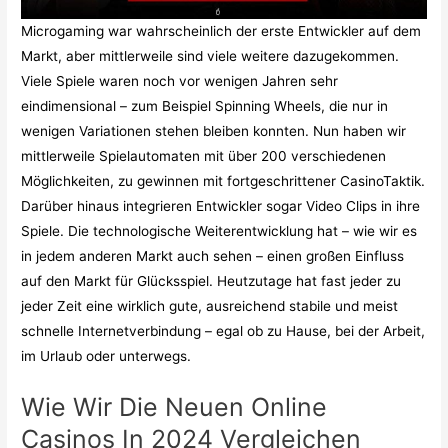
Microgaming war wahrscheinlich der erste Entwickler auf dem
Markt, aber mittlerweile sind viele weitere dazugekommen.
Viele Spiele waren noch vor wenigen Jahren sehr
eindimensional – zum Beispiel Spinning Wheels, die nur in
wenigen Variationen stehen bleiben konnten. Nun haben wir
mittlerweile Spielautomaten mit über 200 verschiedenen
Möglichkeiten, zu gewinnen mit fortgeschrittener CasinoTaktik.
Darüber hinaus integrieren Entwickler sogar Video Clips in ihre
Spiele. Die technologische Weiterentwicklung hat – wie wir es
in jedem anderen Markt auch sehen – einen großen Einfluss
auf den Markt für Glücksspiel. Heutzutage hat fast jeder zu
jeder Zeit eine wirklich gute, ausreichend stabile und meist
schnelle Internetverbindung – egal ob zu Hause, bei der Arbeit,
im Urlaub oder unterwegs.
Wie Wir Die Neuen Online
Casinos In 2024 Vergleichen