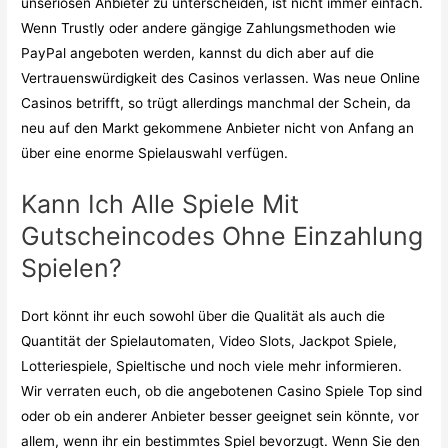
unseriösen Anbieter zu unterscheiden, ist nicht immer einfach.
Wenn Trustly oder andere gängige Zahlungsmethoden wie
PayPal angeboten werden, kannst du dich aber auf die
Vertrauenswürdigkeit des Casinos verlassen. Was neue Online
Casinos betrifft, so trügt allerdings manchmal der Schein, da
neu auf den Markt gekommene Anbieter nicht von Anfang an
über eine enorme Spielauswahl verfügen.
Kann Ich Alle Spiele Mit
Gutscheincodes Ohne Einzahlung
Spielen?
Dort könnt ihr euch sowohl über die Qualität als auch die
Quantität der Spielautomaten, Video Slots, Jackpot Spiele,
Lotteriespiele, Spieltische und noch viele mehr informieren.
Wir verraten euch, ob die angebotenen Casino Spiele Top sind
oder ob ein anderer Anbieter besser geeignet sein könnte, vor
allem, wenn ihr ein bestimmtes Spiel bevorzugt. Wenn Sie den