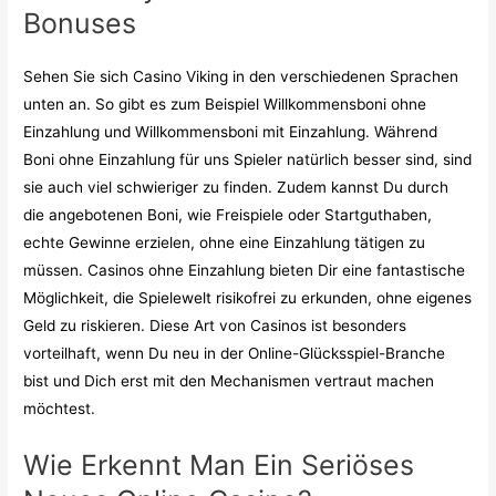
Bonuses
Sehen Sie sich Casino Viking in den verschiedenen Sprachen
unten an. So gibt es zum Beispiel Willkommensboni ohne
Einzahlung und Willkommensboni mit Einzahlung. Während
Boni ohne Einzahlung für uns Spieler natürlich besser sind, sind
sie auch viel schwieriger zu finden. Zudem kannst Du durch
die angebotenen Boni, wie Freispiele oder Startguthaben,
echte Gewinne erzielen, ohne eine Einzahlung tätigen zu
müssen. Casinos ohne Einzahlung bieten Dir eine fantastische
Möglichkeit, die Spielewelt risikofrei zu erkunden, ohne eigenes
Geld zu riskieren. Diese Art von Casinos ist besonders
vorteilhaft, wenn Du neu in der Online-Glücksspiel-Branche
bist und Dich erst mit den Mechanismen vertraut machen
möchtest.
Wie Erkennt Man Ein Seriöses