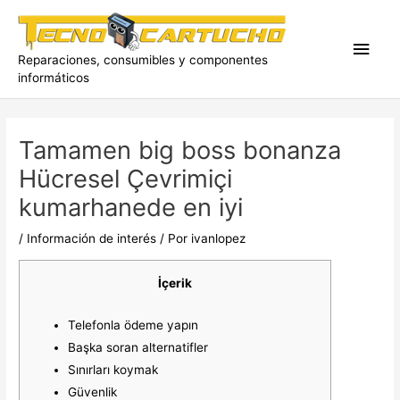
Ir
al
Men
contenido
Reparaciones, consumibles y componentes
informáticos
princ
Tamamen big boss bonanza
Hücresel Çevrimiçi
kumarhanede en iyi
/
Información de interés
/ Por
ivanlopez
İçerik
Telefonla ödeme yapın
Başka soran alternatifler
Sınırları koymak
Güvenlik