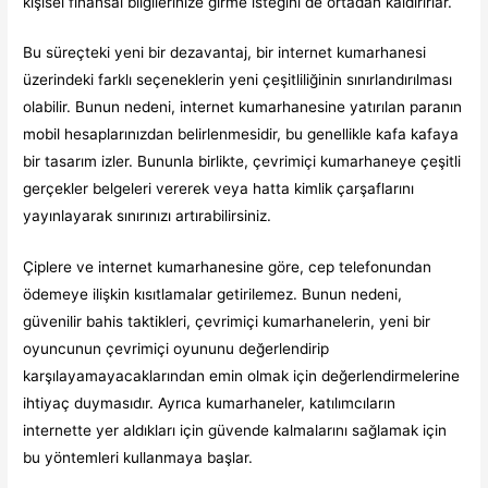
kişisel finansal bilgilerinize girme isteğini de ortadan kaldırırlar.
Bu süreçteki yeni bir dezavantaj, bir internet kumarhanesi
üzerindeki farklı seçeneklerin yeni çeşitliliğinin sınırlandırılması
olabilir. Bunun nedeni, internet kumarhanesine yatırılan paranın
mobil hesaplarınızdan belirlenmesidir, bu genellikle kafa kafaya
bir tasarım izler. Bununla birlikte, çevrimiçi kumarhaneye çeşitli
gerçekler belgeleri vererek veya hatta kimlik çarşaflarını
yayınlayarak sınırınızı artırabilirsiniz.
Çiplere ve internet kumarhanesine göre, cep telefonundan
ödemeye ilişkin kısıtlamalar getirilemez. Bunun nedeni,
güvenilir bahis taktikleri, çevrimiçi kumarhanelerin, yeni bir
oyuncunun çevrimiçi oyununu değerlendirip
karşılayamayacaklarından emin olmak için değerlendirmelerine
ihtiyaç duymasıdır. Ayrıca kumarhaneler, katılımcıların
internette yer aldıkları için güvende kalmalarını sağlamak için
bu yöntemleri kullanmaya başlar.