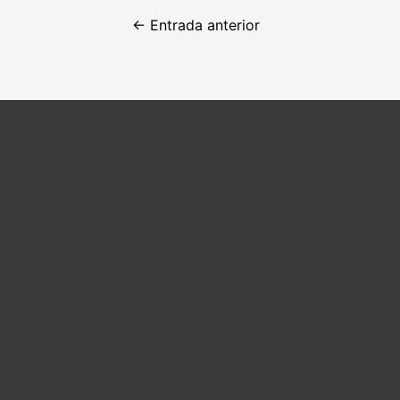
Navegación
←
Entrada anterior
de
entradas