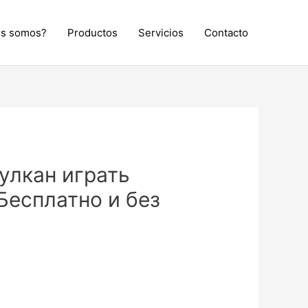
es somos?
Productos
Servicios
Contacto
улкан играть
Бесплатно и без