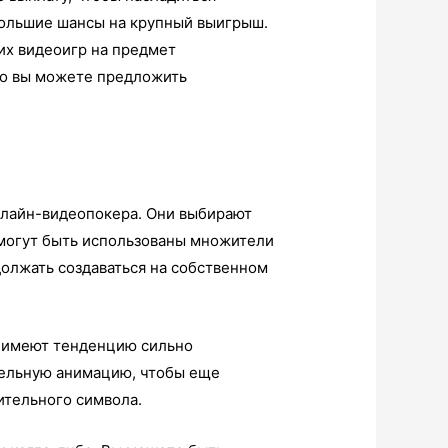
большие шансы на крупный выигрыш.
их видеоигр на предмет
его вы можете предложить
лайн-видеопокера. Они выбирают
 могут быть использованы множители
олжать создаваться на собственном
и имеют тенденцию сильно
ительную анимацию, чтобы еще
ительного символа.