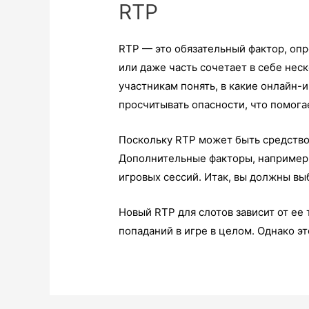
RTP
RTP — это обязательный фактор, оп
или даже часть сочетает в себе нес
участникам понять, в какие онлайн-и
просчитывать опасности, что помога
Поскольку RTP может быть средство
Дополнительные факторы, например, 
игровых сессий. Итак, вы должны выб
Новый RTP для слотов зависит от ее 
попаданий в игре в целом. Однако э