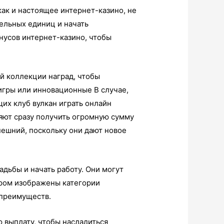
ак и настоящее интернет-казино, не
ельных единиц и начать
усов интернет-казино, чтобы
й коллекции наград, чтобы
игры или инновационные В случае,
ющих
клуб вулкан играть онлайн
яют сразу получить огромную сумму
нешний, поскольку они дают новое
дьбы и начать работу. Они могут
ором изображены категории
 преимуществ.
 выплату, чтобы насладиться