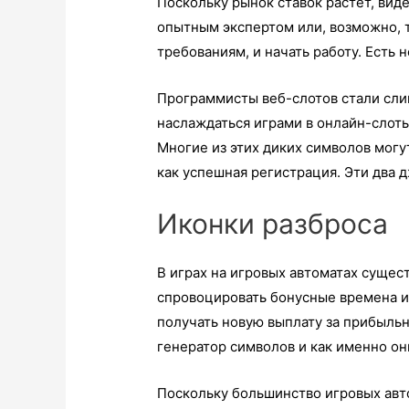
Поскольку рынок ставок растет, вид
опытным экспертом или, возможно, т
требованиям, и начать работу. Есть
Программисты веб-слотов стали сли
наслаждаться играми в онлайн-слоты
Многие из этих диких символов могу
как успешная регистрация. Эти два 
Иконки разброса
В играх на игровых автоматах сущес
спровоцировать бонусные времена и
получать новую выплату за прибыльн
генератор символов и как именно он
Поскольку большинство игровых авто