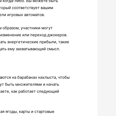
м когда-либо. Вы можете быть
оторый соответствует вашим
ели игровых автоматов.
 образом, участники могут
, изменение или переход джокеров.
чать энергетические прибыли, такие
дать ему захватывающий смысл.
аются на барабанах нахлыста, чтобы
гут быть множителями и начать
наете, как работает следующий
ая ягоды, карты и стартовые