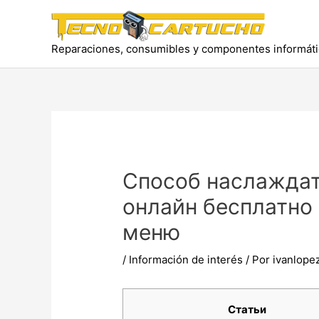
Ir
al
contenido
Reparaciones, consumibles y componentes informát
Способ наслаждат
онлайн бесплатно 
меню
/
Información de interés
/ Por
ivanlope
Статьи