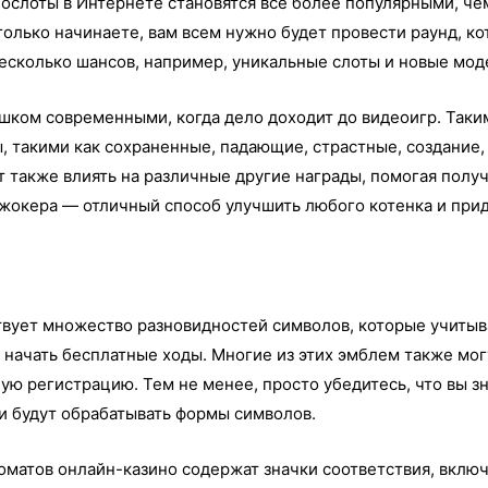
еослоты в Интернете становятся все более популярными, че
олько начинаете, вам всем нужно будет провести раунд, к
 несколько шансов, например, уникальные слоты и новые мод
шком современными, когда дело доходит до видеоигр. Таким
, такими как сохраненные, падающие, страстные, создание
т также влиять на различные другие награды, помогая полу
джокера — отличный способ улучшить любого котенка и при
твует множество разновидностей символов, которые учитыв
 начать бесплатные ходы. Многие из этих эмблем также мо
ую регистрацию. Тем не менее, просто убедитесь, что вы з
и будут обрабатывать формы символов.
матов онлайн-казино содержат значки соответствия, включ