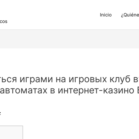
Inicio
¿Quién
icos
ься играми на игровых клуб в
автоматах в интернет-казино 
z