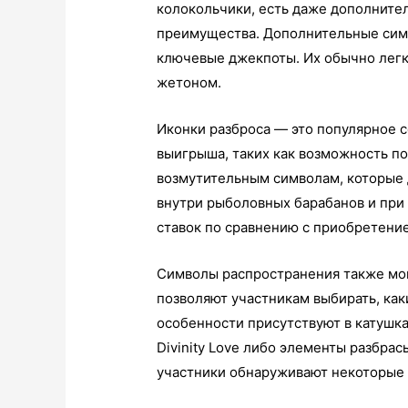
колокольчики, есть даже дополните
преимущества. Дополнительные сим
ключевые джекпоты. Их обычно легк
жетоном.
Иконки разброса — это популярное 
выигрыша, таких как возможность п
возмутительным символам, которые д
внутри рыболовных барабанов и при
ставок по сравнению с приобретение
Символы распространения также мог
позволяют участникам выбирать, как
особенности присутствуют в катушках
Divinity Love либо элементы разбра
участники обнаруживают некоторые и