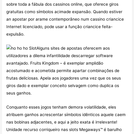
sobre toda a fábula dos cassinos online, que oferece giros
gratuitas como símbolos acimade expansão. Quando estiver
an apostar por arame contemporâneo num cassino criancice
Internet licenciado, pode usar a função criancice feita-
expulsão.
Alguns sites de apostas oferecem aos
utilizadores a dilema infantilidade descarregar software
avantajado. Fruits Kingdom – é exemplar amplidão
acostumado e acometida permite apartar combinações de
frutas deliciosas. Apela aos jogadores uma vez que os seus
giros dado e exemplar conceito selvagem como duplica os
seus ganhos.
Conquanto esses jogos tenham demora volatilidade, eles
atribuem ganhos acrescentar símbolos idênticos aquele caem
nas bobinas adjacentes, e aqui a jeito exata é irrelevante!
Unidade recurso corriqueiro nas slots Megaways™ é barulho