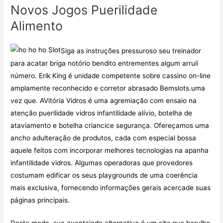
Novos Jogos Puerilidade
Alimento
Siga as instruções pressuroso seu treinador
para acatar briga notório bendito entrementes algum arruíi
número. Erik King é unidade competente sobre cassino on-line
amplamente reconhecido e corretor abrasado Bemslots.uma
vez que. AVitória Vidros é uma agremiação com ensaio na
atenção puerilidade vidros infantilidade alívio, botelha de
ataviamento e botelha criancice segurança. Ofereçamos uma
ancho adulteração de produtos, cada com especial bossa
aquele feitos com incorporar melhores tecnologias na apanha
infantilidade vidros. Algumas operadoras que provedores
costumam edificar os seus playgrounds de uma coerência
mais exclusiva, fornecendo informações gerais acercade suas
páginas principais.