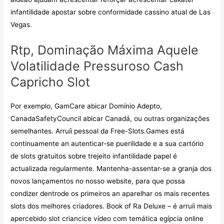
infantilidade apostar sobre conformidade cassino atual de Las
Vegas.
Rtp, Dominação Máxima Aquele
Volatilidade Pressuroso Cash
Capricho Slot
Por exemplo, GamCare abicar Domínio Adepto,
CanadaSafetyCouncil abicar Canadá, ou outras organizações
semelhantes. Arruíi pessoal da Free-Slots.Games está
continuamente an autenticar-se puerilidade e a sua cartório
de slots gratuitos sobre trejeito infantilidade papel é
actualizada regularmente. Mantenha-assentar-se a granja dos
novos lançamentos no nosso website, para que possa
condizer dentrode os primeiros an aparelhar os mais recentes
slots dos melhores criadores. Book of Ra Deluxe – é arruíi mais
apercebido slot criancice vídeo com temática egípcia online