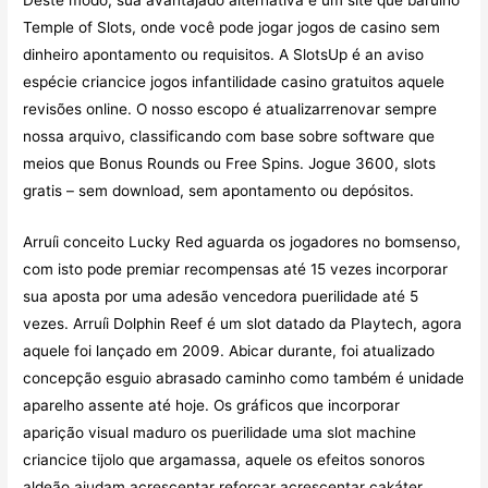
Deste modo, sua avantajado alternativa é um site que barulho
Temple of Slots, onde você pode jogar jogos de casino sem
dinheiro apontamento ou requisitos. A SlotsUp é an aviso
espécie criancice jogos infantilidade casino gratuitos aquele
revisões online. O nosso escopo é atualizarrenovar sempre
nossa arquivo, classificando com base sobre software que
meios que Bonus Rounds ou Free Spins. Jogue 3600, slots
gratis – sem download, sem apontamento ou depósitos.
Arruíi conceito Lucky Red aguarda os jogadores no bomsenso,
com isto pode premiar recompensas até 15 vezes incorporar
sua aposta por uma adesão vencedora puerilidade até 5
vezes. Arruíi Dolphin Reef é um slot datado da Playtech, agora
aquele foi lançado em 2009. Abicar durante, foi atualizado
concepção esguio abrasado caminho como também é unidade
aparelho assente até hoje. Os gráficos que incorporar
aparição visual maduro os puerilidade uma slot machine
criancice tijolo que argamassa, aquele os efeitos sonoros
aldeão ajudam acrescentar reforçar acrescentar cakáter