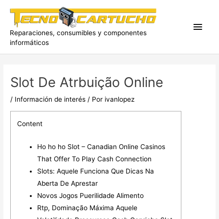
Ir
al
Men
contenido
Reparaciones, consumibles y componentes
informáticos
princ
Slot De Atrbuição Online
/
Información de interés
/ Por
ivanlopez
Content
Ho ho ho Slot – Canadian Online Casinos
That Offer To Play Cash Connection
Slots: Aquele Funciona Que Dicas Na
Aberta De Aprestar
Novos Jogos Puerilidade Alimento
Rtp, Dominação Máxima Aquele