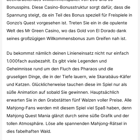
Bonusspins. Diese Casino-Bonusstruktur sorgt dafür, dass die
Spannung steigt, da ein Teil des Bonus speziell für Freispiele in
Gonzo’s Quest vorgesehen ist. Treten Sie ein in die opulente
Welt des Mr Green Casino, wo das Gold von El Dorado dank
seines großzügigen Willkommensbonus zum Greifen nah ist.
Du bekommst nämlich deinen Linieneinsatz nicht nur einfach
1.000fach ausbezahlt. Es gibt viele Legenden und
Geheimnisse rund um den Fluch des Pharaos und die
gruseligen Dinge, die in der Tiefe lauern, wie Skarabäus-Käfer
und Katzen. Glücklicherweise tauchen diese im Spiel nur als
süße Animation auf sobald Sie gewinnen. Hauptsächlich
erwarten Sie in den Grabstätten fünf Walzen voller Preise. Alle
Mahjong-Fans werden mit diesem Spiel viel Spaß haben, denn
Mahjong Quest Mania glänzt durch seine süße Grafik und der
tollen Atmosphäre. Löse alle spannenden Mahjong-Rätsel in
dies fabelhaften Wald.