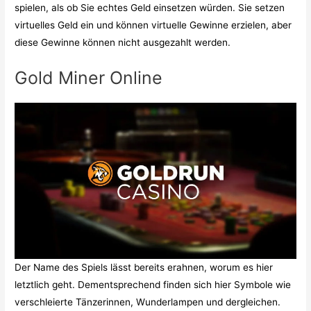
spielen, als ob Sie echtes Geld einsetzen würden. Sie setzen
virtuelles Geld ein und können virtuelle Gewinne erzielen, aber
diese Gewinne können nicht ausgezahlt werden.
Gold Miner Online
Der Name des Spiels lässt bereits erahnen, worum es hier
letztlich geht. Dementsprechend finden sich hier Symbole wie
verschleierte Tänzerinnen, Wunderlampen und dergleichen.