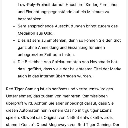
Low-Poly-Freiheit darauf, Haustiere, Kinder, Fernseher
und Einrichtungsgegenstände auf ein Minimum zu
beschränken.
Sehr ansprechende Ausschüttungen bringt zudem das
Medaillon aus Gold.
Dies ist sehr zu empfehlen, denn so können Sie den Slot
ganz ohne Anmeldung und Einzahlung für einen
unbegrenzten Zeitraum testen.
Die Beliebheit von Spielautomaten von Novomatic hat
dazu geführt, dass viele der beliebtesten Titel der Marke
auch in das Internet übertragen wurden.
Red Tiger Gaming ist ein seriöses und vertrauenswürdiges
Unternehmen, das zudem von mehreren Kommissionen
überprüft wird. Achten Sie aber unbedingt darauf, dass Sie
diesen Automaten nur in einem Casino mit gültiger Lizenz
spielen. Obwohl das Original von NetEnt entwickelt wurde,
stammt Gonzo’s Quest Megaways von Red Tiger Gaming. Der