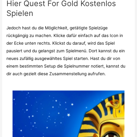
Hier Quest For Gold Kostenlos
Spielen
Jedoch hast du die Möglichkeit, getätigte Spielzüge
rückgängig zu machen. Klicke dafür einfach auf das Icon in
der Ecke unten rechts. Klickst du darauf, wird das Spiel
pausiert und du gelangst zum Spielmenü. Dort kannst du ein
neues zufällig ausgewähltes Spiel starten. Hast du dir von
einem bestimmten Setup die Spielnummer notiert, kannst du
dir auch gezielt diese Zusammenstellung aufrufen.