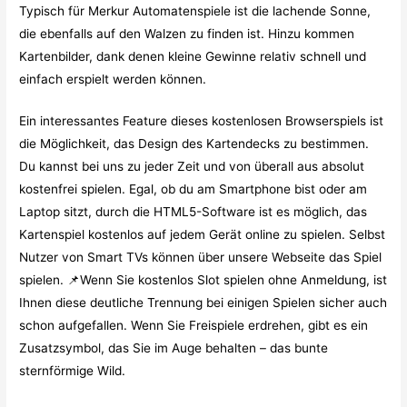
Typisch für Merkur Automatenspiele ist die lachende Sonne,
die ebenfalls auf den Walzen zu finden ist. Hinzu kommen
Kartenbilder, dank denen kleine Gewinne relativ schnell und
einfach erspielt werden können.
Ein interessantes Feature dieses kostenlosen Browserspiels ist
die Möglichkeit, das Design des Kartendecks zu bestimmen.
Du kannst bei uns zu jeder Zeit und von überall aus absolut
kostenfrei spielen. Egal, ob du am Smartphone bist oder am
Laptop sitzt, durch die HTML5-Software ist es möglich, das
Kartenspiel kostenlos auf jedem Gerät online zu spielen. Selbst
Nutzer von Smart TVs können über unsere Webseite das Spiel
spielen. 📌Wenn Sie kostenlos Slot spielen ohne Anmeldung, ist
Ihnen diese deutliche Trennung bei einigen Spielen sicher auch
schon aufgefallen. Wenn Sie Freispiele erdrehen, gibt es ein
Zusatzsymbol, das Sie im Auge behalten – das bunte
sternförmige Wild.