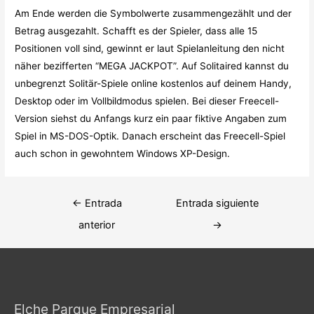
Am Ende werden die Symbolwerte zusammengezählt und der
Betrag ausgezahlt. Schafft es der Spieler, dass alle 15
Positionen voll sind, gewinnt er laut Spielanleitung den nicht
näher bezifferten “MEGA JACKPOT”. Auf Solitaired kannst du
unbegrenzt Solitär-Spiele online kostenlos auf deinem Handy,
Desktop oder im Vollbildmodus spielen. Bei dieser Freecell-
Version siehst du Anfangs kurz ein paar fiktive Angaben zum
Spiel in MS-DOS-Optik. Danach erscheint das Freecell-Spiel
auch schon in gewohntem Windows XP-Design.
Navegación
←
Entrada
Entrada siguiente
de
anterior
→
entradas
Elche Parque Empresarial