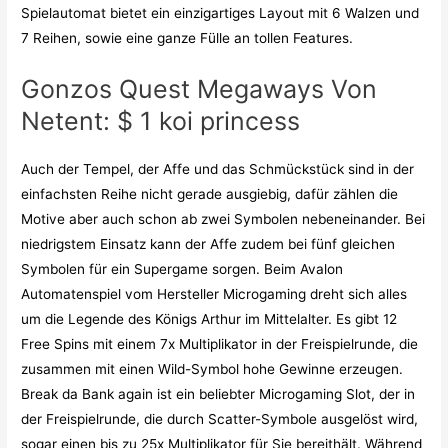
Spielautomat bietet ein einzigartiges Layout mit 6 Walzen und
7 Reihen, sowie eine ganze Fülle an tollen Features.
Gonzos Quest Megaways Von
Netent: $ 1 koi princess
Auch der Tempel, der Affe und das Schmückstück sind in der
einfachsten Reihe nicht gerade ausgiebig, dafür zählen die
Motive aber auch schon ab zwei Symbolen nebeneinander. Bei
niedrigstem Einsatz kann der Affe zudem bei fünf gleichen
Symbolen für ein Supergame sorgen. Beim Avalon
Automatenspiel vom Hersteller Microgaming dreht sich alles
um die Legende des Königs Arthur im Mittelalter. Es gibt 12
Free Spins mit einem 7x Multiplikator in der Freispielrunde, die
zusammen mit einen Wild-Symbol hohe Gewinne erzeugen.
Break da Bank again ist ein beliebter Microgaming Slot, der in
der Freispielrunde, die durch Scatter-Symbole ausgelöst wird,
sogar einen bis zu 25x Multiplikator für Sie bereithält. Während