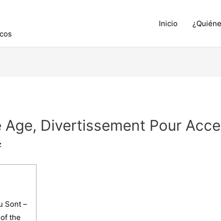
Inicio
¿Quién
icos
 Age, Divertissement Pour Acc
z
u Sont –
of the