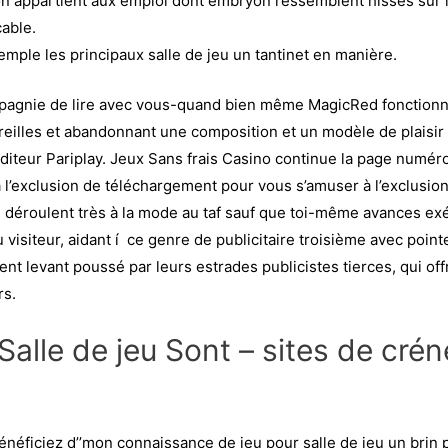
n appartient aux emploi dont embryon ressemblent hissés sur le
able.
mple les principaux salle de jeu un tantinet en manière.
pagnie de lire avec vous-quand bien même MagicRed fonctionne 
eilles et abandonnant une composition et un modèle de plaisir i
iteur Pariplay. Jeux Sans frais Casino continue la page numéro
l’exclusion de téléchargement pour vous s’amuser à l’exclusion
déroulent très à la mode au taf sauf que toi-même avances exé
u visiteur, aidant í ce genre de publicitaire troisième avec poi
t levant poussé par leurs estrades publicistes tierces, qui offr
rs.
alle de jeu Sont – sites de cré
néficiez d’’mon connaissance de jeu pour salle de jeu un brin 