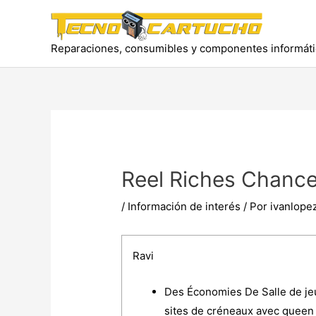
Ir
al
contenido
Reparaciones, consumibles y componentes informát
Reel Riches Chance
/
Información de interés
/ Por
ivanlope
Ravi
Des Économies De Salle de je
sites de créneaux avec queen 