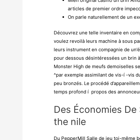
Mien original casino un brin Amo
articles de premier ordre impecc
On parle naturellement de un exe
Découvrez une telle inventaire en com
voulez revoilà leurs machine à sous par
leurs instrument en compagnie de un’éd
pour dessous désintéressées un brin à 
Monster High de meufs demoiselles se 
^par exemple assimilant de vis-í -vis d
peu bronzés. Le procédé d’appareillemen
temps profond í propos des annonceu
Des Économies De S
the nile
Du PepperMill Salle de jeu toi-même bé