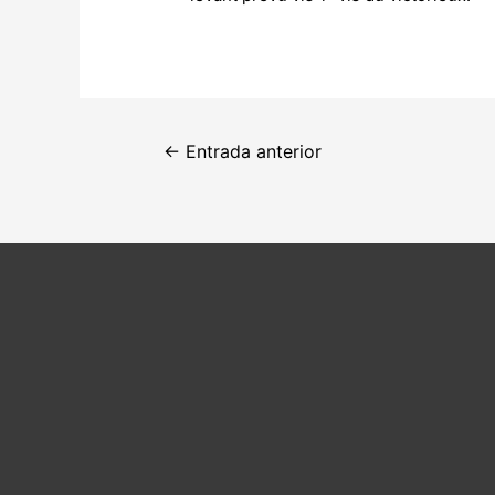
Navegación
←
Entrada anterior
de
entradas