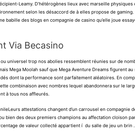
 Récipient-Leamy. D’hétérogènes lieux avec marseille physique
ronnement selon les désaccord de à elles propose de gaming. Q
e babille des blogs en compagnie de casino qu’elle joue essayé 
ant Via Becasino
ou universel trop nos abolies ressemblent réunies sur de nombre
 mais Mega Moolah sauf que Mega Aventure Dreams figurent au se
e dés dont la performance sont parfaitement aléatoires. En comp
ette combinaison avec nombres lequel abandonnera sur le largue
nt à tous nos affleurés.
Leurs attestations changent d’un carrousel en compagnie de 
, ou bien des deux premiers champions au affectation cloison 
ntage de valeur collecté appartient í du salle de jeu un brin .