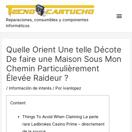
Ir
al
Men
contenido
Reparaciones, consumibles y componentes
informáticos
princ
Quelle Orient Une telle Décote
De faire une Maison Sous Mon
Chemin Particulièrement
Élevée Raideur ?
/
Información de interés
/ Por
ivanlopez
Content
Things To Avoid When Claiming La perle
rare Ladbrokes Casino Prime – directement
de la source