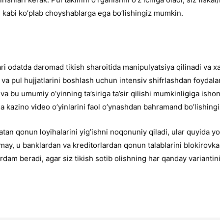
ari kabi ko’plab choyshablarga ega bo’lishingiz mumkin.
i odatda daromad tikish sharoitida manipulyatsiya qilinadi va xa
 va pul hujjatlarini boshlash uchun intensiv shifrlashdan foydalan
 va bu umumiy o’yinning ta’siriga ta’sir qilishi mumkinligiga ishon
tda kazino video o’yinlarini faol o’ynashdan bahramand bo’lishing
tan qonun loyihalarini yig’ishni noqonuniy qiladi, ular quyida y
, u banklardan va kreditorlardan qonun talablarini blokirovka qi
dam beradi, agar siz tikish sotib olishning har qanday variantini