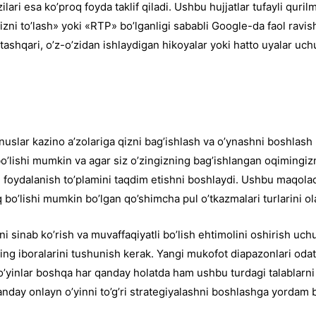
lari esa ko’proq foyda taklif qiladi. Ushbu hujjatlar tufayli quri
oizni to’lash» yoki «RTP» bo’lganligi sababli Google-da faol ravi
ashqari, o’z-o’zidan ishlaydigan hikoyalar yoki hatto uyalar uchu
onuslar kazino a’zolariga qizni bag’ishlash va o’ynashni boshlash
bo’lishi mumkin va agar siz o’zingizning bag’ishlangan oqimingizn
 foydalanish to’plamini taqdim etishni boshlaydi. Ushbu maqolada
 bo’lishi mumkin bo’lgan qo’shimcha pul o’tkazmalari turlarini ol
ni sinab ko’rish va muvaffaqiyatli bo’lish ehtimolini oshirish uch
ng iboralarini tushunish kerak. Yangi mukofot diapazonlari odat
 o’yinlar boshqa har qanday holatda ham ushbu turdagi talablarn
 qanday onlayn o’yinni to’g’ri strategiyalashni boshlashga yordam