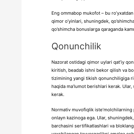
Eng ommabop mukofot – bu ro’yxatdan o’t
qimor o’yinlari, shuningdek, qo’shimcha 
qo’shimcha bonuslarga qaraganda kamro
Qonunchilik
Nazorat ostidagi qimor uylari qat’iy qon
kiritish, beadab ishni bekor qilish va 
tizimining yangi tikish qonunchiligiga 
haqida ma’lumot berishlari kerak. Ular, 
kerak.
Normativ muvofiqlik iste’molchilarning 
onlayn kazinoga ega. Ular, shuningdek, fo
barchasini sertifikatlashlari va bloklan
yaxshilangan tayyorgarlikni amalga oshiris