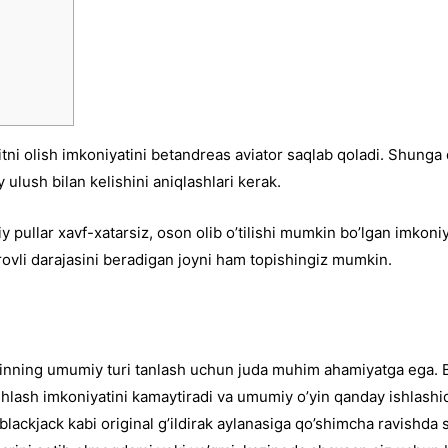
litni olish imkoniyatini
betandreas aviator
saqlab qoladi. Shunga q
iy ulush bilan kelishini aniqlashlari kerak.
y pullar xavf-xatarsiz, oson olib o’tilishi mumkin bo’lgan imkoniy
rovli darajasini beradigan joyni ham topishingiz mumkin.
inning umumiy turi tanlash uchun juda muhim ahamiyatga ega. Bu 
hlash imkoniyatini kamaytiradi va umumiy o’yin qanday ishlashid
blackjack kabi original g’ildirak aylanasiga qo’shimcha ravishda 