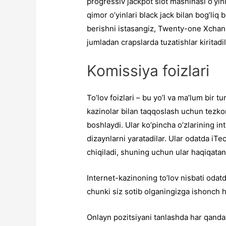
progressiv jackpot slot mashinasi o’yin
qimor o’yinlari black jack bilan bog’liq
berishni istasangiz, Twenty-one Xchang
jumladan crapslarda tuzatishlar kiritadil
Komissiya foizlari
To’lov foizlari – bu yo’l va ma’lum bir 
kazinolar bilan taqqoslash uchun tezkor v
boshlaydi. Ular ko’pincha o’zlarining in
dizaynlarni yaratadilar. Ular odatda iT
chiqiladi, shuning uchun ular haqiqatan
Internet-kazinoning to’lov nisbati odat
chunki siz sotib olganingizga ishonch h
Onlayn pozitsiyani tanlashda har qanda