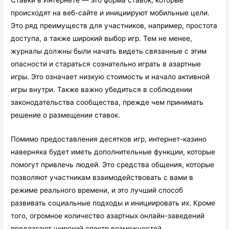
Ставки в Интернете — это форма ставок, которые
происходят на веб-сайте и инициируют мобильные цели.
Это ряд преимуществ для участников, например, простота
доступа, а также широкий выбор игр. Тем не менее,
журналы должны были начать видеть связанные с этим
опасности и стараться сознательно играть в азартные
игры. Это означает низкую стоимость и начало активной
игры внутри. Также важно убедиться в соблюдении
законодательства сообщества, прежде чем принимать
решение о размещении ставок.
Помимо предоставления десятков игр, интернет-казино
наверняка будет иметь дополнительные функции, которые
помогут привлечь людей. Это средства общения, которые
позволяют участникам взаимодействовать с вами в
режиме реального времени, и это лучший способ
развивать социальные подходы и инициировать их. Кроме
того, огромное количество азартных онлайн-заведений
предлагают широкий спектр возможностей