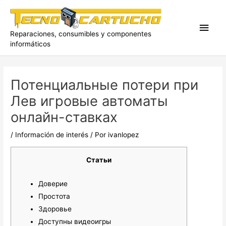
Ir
al
Men
contenido
Reparaciones, consumibles y componentes
informáticos
princ
Потенциальные потери при
Лев игровые автоматы
онлайн-ставках
/
Información de interés
/ Por
ivanlopez
Статьи
Доверие
Простота
Здоровье
Доступны видеоигры