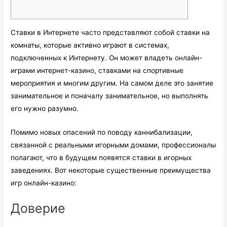
Ставки в Интернете часто представляют собой ставки на
комнаты, которые активно играют в системах,
подключенных к Интернету. Он может владеть онлайн-
играми интернет-казино, ставками на спортивные
мероприятия и многим другим. На самом деле это занятие
занимательное и поначалу занимательное, но выполнять
его нужно разумно.
Помимо новых опасений по поводу каннибализации,
связанной с реальными игорными домами, профессионалы
полагают, что в будущем появятся ставки в игорных
заведениях.
Вот некоторые существенные преимущества
игр онлайн-казино:
Доверие