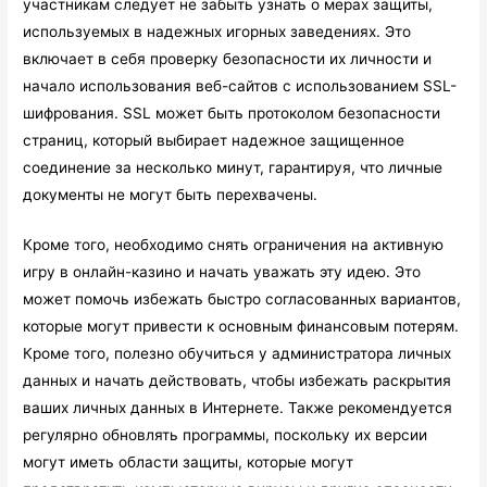
участникам следует не забыть узнать о мерах защиты,
используемых в надежных игорных заведениях. Это
включает в себя проверку безопасности их личности и
начало использования веб-сайтов с использованием SSL-
шифрования. SSL может быть протоколом безопасности
страниц, который выбирает надежное защищенное
соединение за несколько минут, гарантируя, что личные
документы не могут быть перехвачены.
Кроме того, необходимо снять ограничения на активную
игру в онлайн-казино и начать уважать эту идею. Это
может помочь избежать быстро согласованных вариантов,
которые могут привести к основным финансовым потерям.
Кроме того, полезно обучиться у администратора личных
данных и начать действовать, чтобы избежать раскрытия
ваших личных данных в Интернете. Также рекомендуется
регулярно обновлять программы, поскольку их версии
могут иметь области защиты, которые могут