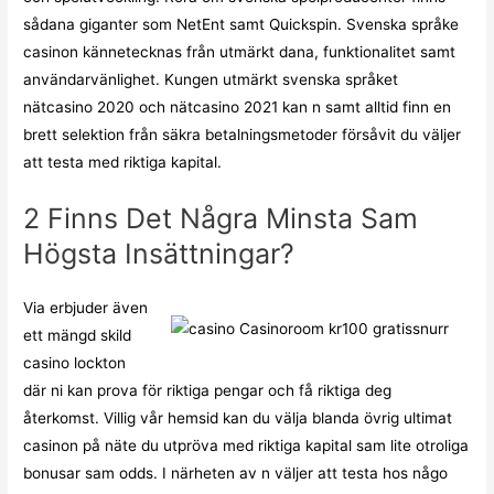
sådana giganter som NetEnt samt Quickspin. Svenska språke
casinon kännetecknas från utmärkt dana, funktionalitet samt
användarvänlighet. Kungen utmärkt svenska språket
nätcasino 2020 och nätcasino 2021 kan n samt alltid finn en
brett selektion från säkra betalningsmetoder försåvit du väljer
att testa med riktiga kapital.
2 Finns Det Några Minsta Sam
Högsta Insättningar?
Via erbjuder även
ett mängd skild
casino lockton
där ni kan prova för riktiga pengar och få riktiga deg
återkomst. Villig vår hemsid kan du välja blanda övrig ultimat
casinon på näte du utpröva med riktiga kapital sam lite otroliga
bonusar sam odds. I närheten av n väljer att testa hos någo