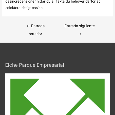
casinorecensioner hittar du all fakta du behöver därför at
selektera riktigt casino.
Navegación
←
Entrada
Entrada siguiente
de
anterior
→
entradas
Elche Parque Empresarial