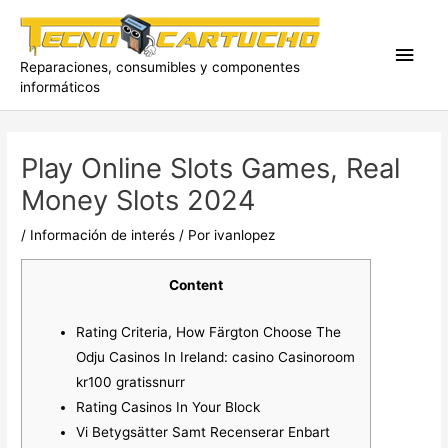
Ir
al
Men
contenido
Reparaciones, consumibles y componentes
informáticos
princ
Play Online Slots Games, Real
Money Slots 2024
/
Información de interés
/ Por
ivanlopez
Content
Rating Criteria, How Färgton Choose The
Odju Casinos In Ireland: casino Casinoroom
kr100 gratissnurr
Rating Casinos In Your Block
Vi Betygsätter Samt Recenserar Enbart