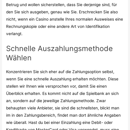
Betrug und wollen sicherstellen, dass Sie derjenige sind, für
den Sie sich ausgeben, genau wie Sie. Erschrecken Sie also
nicht, wenn ein Casino anstelle Ihres normalen Ausweises eine
Rechnungskopie oder eine andere Art von Identifikation
verlangt.
Schnelle Auszahlungsmethode
Wählen
Konzentrieren Sie sich eher auf die Zahlungsoption selbst,
wenn Sie eine schnelle Auszahlung erhalten möchten. Diese
stellen wir Ihnen wie versprochen vor, damit Sie einen
Überblick erhalten. Es kommt nicht auf die Spielbank an sich
an, sondern auf die jeweilige Zahlungsmethode. Zwar
behaupten viele Anbieter, sie sind die schnellsten, blickt man
im in den Zahlungsbereich, findet man dort ähnliche Angaben
wie überall. Hast du bei einer Einzahlung eine Debit- oder
Kreditkarte von MasterCard oder Visa verwendet, muss eine