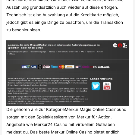
Auszahlung grundsätzlich auch wieder auf diese erfolgen.
Technisch ist eine Auszahlung auf die Kreditkarte möglich,
jedoch gibt es einige Dinge zu beachten, um die Transaktion
zu beschleunigen.
Die gehören alle zur KategorieMerkur Magie Online Casinound
sorgen mit den Spieleklassikern von Merkur für Action.
Angebote wie Merkur24 Casino mit virtuellem Guthaben
meidest du. Das beste Merkur Online Casino bietet endlich