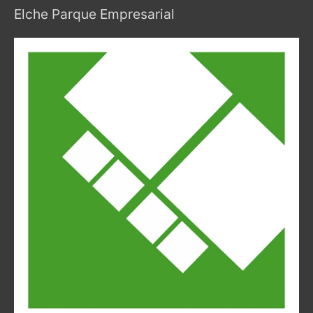
Elche Parque Empresarial