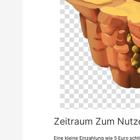
Zeitraum Zum Nutz
Eine kleine Einzahlung wie 5 Euro schl