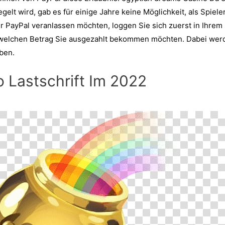
gelt wird, gab es für einige Jahre keine Möglichkeit, als Spiel
 PayPal veranlassen möchten, loggen Sie sich zuerst in Ihrem 
welchen Betrag Sie ausgezahlt bekommen möchten. Dabei werd
ben.
o Lastschrift Im 2022