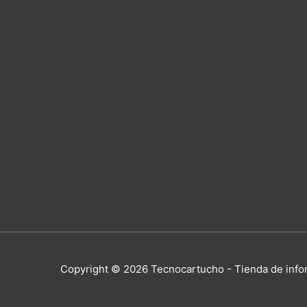
Copyright © 2026
Tecnocartucho - Tienda de info