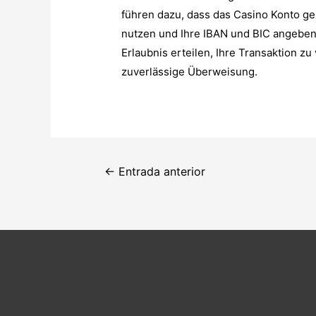
führen dazu, dass das Casino Konto ge
nutzen und Ihre IBAN und BIC angeben
Erlaubnis erteilen, Ihre Transaktion zu
zuverlässige Überweisung.
Navegación
←
Entrada anterior
de
entradas