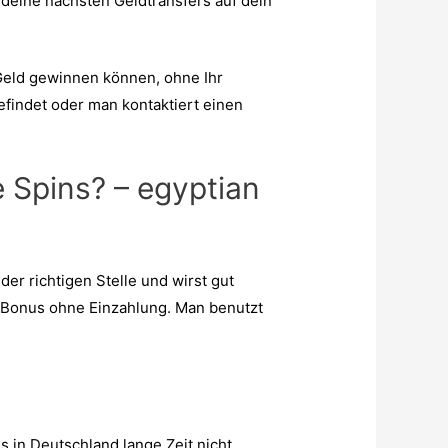
 deine nächsten Geldtransfers auf dein
Geld gewinnen können, ohne Ihr
befindet oder man kontaktiert einen
 Spins? – egyptian
er richtigen Stelle und wirst gut
 Bonus ohne Einzahlung. Man benutzt
s in Deutschland lange Zeit nicht