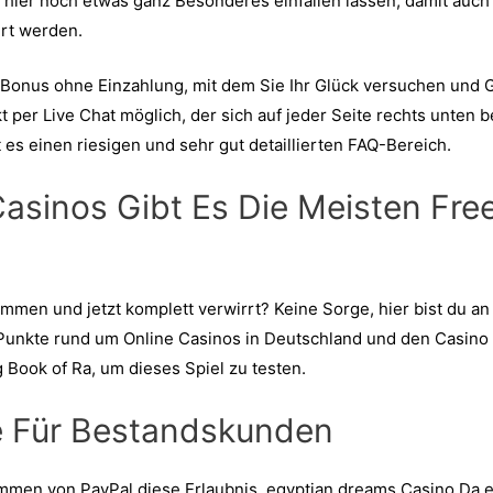
 hier noch etwas ganz Besonderes einfallen lassen, damit auch
rt werden.
 Bonus ohne Einzahlung, mit dem Sie Ihr Glück versuchen und 
kt per Live Chat möglich, der sich auf jeder Seite rechts unten 
 es einen riesigen und sehr gut detaillierten FAQ-Bereich.
asinos Gibt Es Die Meisten Free
mmen und jetzt komplett verwirrt? Keine Sorge, hier bist du an d
 Punkte rund um Online Casinos in Deutschland und den Casino
 Book of Ra, um dieses Spiel zu testen.
 Für Bestandskunden
mmen von PayPal diese Erlaubnis.
egyptian dreams Casino
Da e