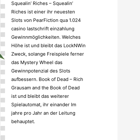
Squealin’ Riches – Squealin’
Riches ist einer ihr neuesten
Slots von PearFiction qua 1.024
casino lastschrift einzahlung
Gewinnmöglichkeiten. Welches
Höhe ist und bleibt das LockNWin
Zweck, solange Freispiele ferner
das Mystery Wheel das
Gewinnpotenzial des Slots
aufbessern. Book of Dead – Rich
Grausam and the Book of Dead
ist und bleibt das weiterer
Spielautomat, ihr einander Im
jahre pro Jahr an der Leitung
behauptet.