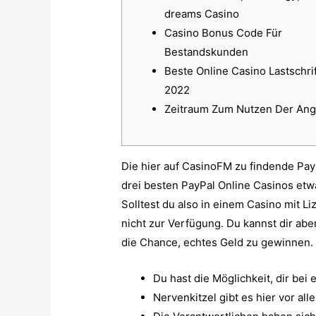
dreams Casino
Casino Bonus Code Für
Bestandskunden
Beste Online Casino Lastschrif
2022
Zeitraum Zum Nutzen Der An
Die hier auf CasinoFM zu findende PayP
drei besten PayPal Online Casinos etw
Solltest du also in einem Casino mit 
nicht zur Verfügung.
Du kannst dir ab
die Chance, echtes Geld zu gewinnen.
Du hast die Möglichkeit, dir bei
Nervenkitzel gibt es hier vor a