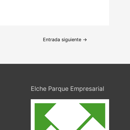
Entrada siguiente
→
Elche Parque Empresarial