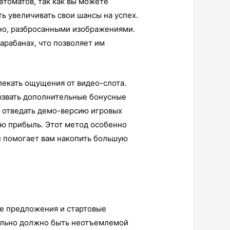
томатов, так как вы можете
ь увеличивать свои шансы на успех.
но, разбросанными изображениями.
арабанах, что позволяет им
лекать ощущения от видео-слота.
вызвать дополнительные бонусные
отведать демо-версию игровых
ую прибыль. Этот метод особенно
н помогает вам накопить большую
е предложения и стартовые
ательно должно быть неотъемлемой