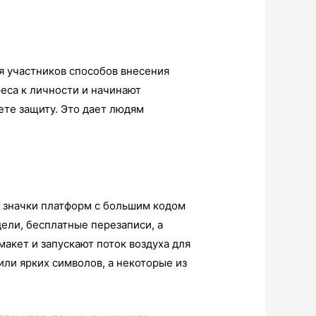
я участников способов внесения
еса к личности и начинают
ете защиту.
Это дает людям
т значки платформ с большим кодом
ели, бесплатные перезаписи, а
акет и запускают поток воздуха для
ли ярких символов, а некоторые из