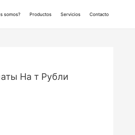
es somos?
Productos
Servicios
Contacto
аты На т Рубли