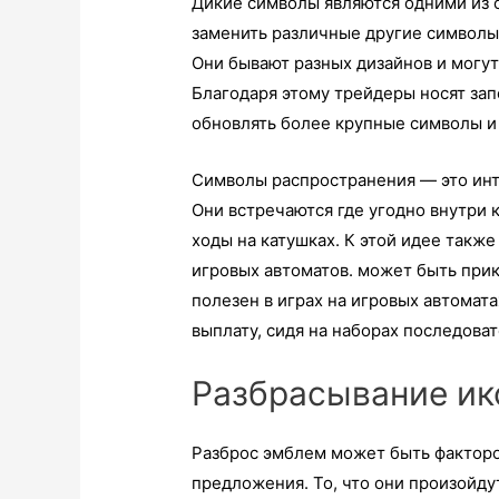
Дикие символы являются одними из 
заменить различные другие символы 
Они бывают разных дизайнов и могу
Благодаря этому трейдеры носят зап
обновлять более крупные символы и 
Символы распространения — это инт
Они встречаются где угодно внутри 
ходы на катушках. К этой идее такж
игровых автоматов. может быть при
полезен в играх на игровых автомат
выплату, сидя на наборах последов
Разбрасывание ик
Разброс эмблем может быть фактор
предложения. То, что они произойду