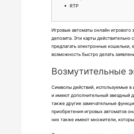
RTP
Игровые автоматы онлайн игрового 
депозита. Эти карты действительно
предлагать электронные кошельки, 
возможность быстро делать заявлен
Возмутительные 
Символы действий, используемые в и
и имеют дополнительный звездный ди
также другие замечательные функции
приобретения игровых автоматов онл
них также имеют множители, которы