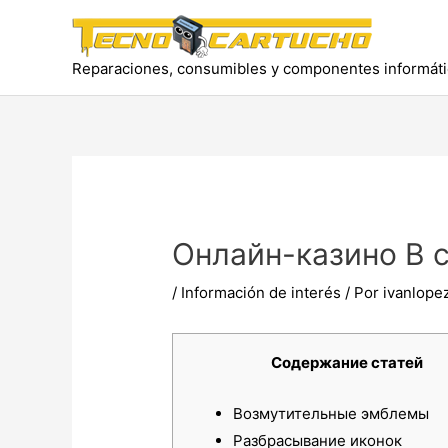
Ir
al
contenido
Reparaciones, consumibles y componentes informát
Онлайн-казино В 
/
Información de interés
/ Por
ivanlope
Содержание статей
Возмутительные эмблемы
Разбрасывание иконок