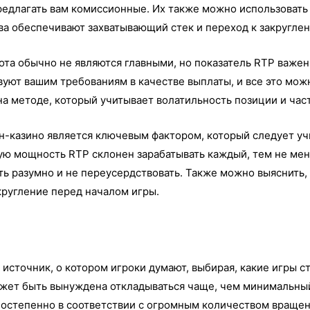
предлагать вам комиссионные. Их также можно использовать
ва обеспечивают захватывающий стек и переход к закруглен
та обычно не являются главными, но показатель RTP важен.
вуют вашим требованиям в качестве выплаты, и все это мож
а методе, который учитывает волатильность позиции и час
н-казино является ключевым фактором, который следует уч
ую мощность RTP склонен зарабатывать каждый, тем не мене
ть разумно и не переусердствовать. Также можно выяснить,
кругление перед началом игры.
 источник, о котором игроки думают, выбирая, какие игры 
ожет быть вынуждена откладываться чаще, чем минимальный
постепенно в соответствии с огромным количеством вращен