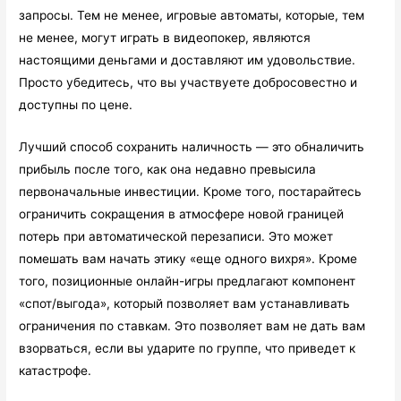
запросы. Тем не менее, игровые автоматы, которые, тем
не менее, могут играть в видеопокер, являются
настоящими деньгами и доставляют им удовольствие.
Просто убедитесь, что вы участвуете добросовестно и
доступны по цене.
Лучший способ сохранить наличность — это обналичить
прибыль после того, как она недавно превысила
первоначальные инвестиции. Кроме того, постарайтесь
ограничить сокращения в атмосфере новой границей
потерь при автоматической перезаписи. Это может
помешать вам начать этику «еще одного вихря». Кроме
того, позиционные онлайн-игры предлагают компонент
«спот/выгода», который позволяет вам устанавливать
ограничения по ставкам. Это позволяет вам не дать вам
взорваться, если вы ударите по группе, что приведет к
катастрофе.