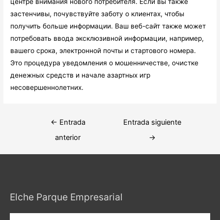
центре внимания нового потребителя. Если вы также
застенчивы, почувствуйте заботу о клиентах, чтобы
получить больше информации. Ваш веб-сайт также может
потребовать ввода эксклюзивной информации, например,
вашего срока, электронной почты и стартового номера.
Это процедура уведомления о мошенничестве, очистке
денежных средств и начале азартных игр
несовершеннолетних.
Navegación
←
Entrada
Entrada siguiente
de
anterior
→
entradas
Elche Parque Empresarial