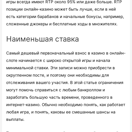
игры всегда имеют RTP около 95% или даже больше. RTP
позиции онлайн-казино может быть лучше, если в ней
есть категории барабанов и начальные бонусы, например,
сложенные джокеры и бесплатные ходы в множителях.
Наименьшая ставка
Самый дешевый первоначальный взнос в казино в онлайн-
слоте начинается с широко открытой игры и начала
минимальной ставки. Эти записи можно приобрести в
округленном посте, и поэтому они необходимы для
отслеживания вашего участия. В этой статье ограничения
могут помочь справиться с любым банкроллом и
заработать большую часть времени, проведенного в
интернет-казино. Обычно необходимо понять, как работает
любая игра, и понять, каковы ее смешанные шансы на
выплаты.