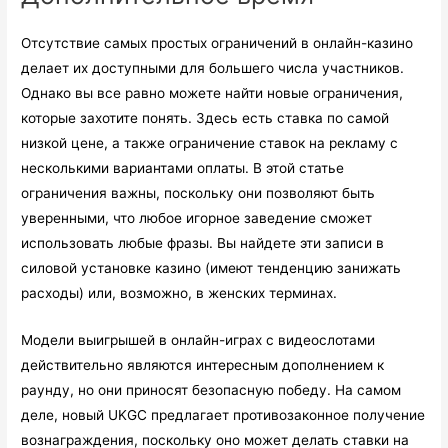
Отсутствие самых простых ограничений в онлайн-казино
делает их доступными для большего числа участников.
Однако вы все равно можете найти новые ограничения,
которые захотите понять. Здесь есть ставка по самой
низкой цене, а также ограничение ставок на рекламу с
несколькими вариантами оплаты. В этой статье
ограничения важны, поскольку они позволяют быть
уверенными, что любое игорное заведение сможет
использовать любые фразы. Вы найдете эти записи в
силовой установке казино (имеют тенденцию занижать
расходы) или, возможно, в женских терминах.
Модели выигрышей в онлайн-играх с видеослотами
действительно являются интересным дополнением к
раунду, но они приносят безопасную победу. На самом
деле, новый UKGC предлагает противозаконное получение
вознаграждения, поскольку оно может делать ставки на