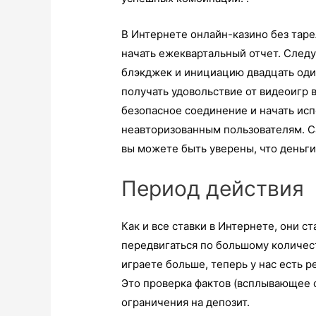
В Интернете онлайн-казино без таре
начать ежеквартальный отчет. След
блэкджек и инициацию двадцать один
получать удовольствие от видеоигр 
безопасное соединение и начать ис
неавторизованным пользователям. Са
вы можете быть уверены, что деньги
Период действия
Как и все ставки в Интернете, они 
передвигаться по большому количеств
играете больше, теперь у нас есть 
Это проверка фактов (всплывающее о
ограничения на депозит.