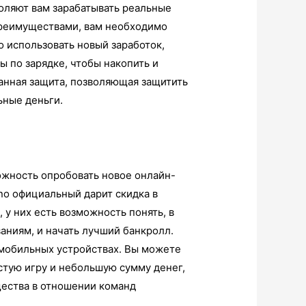
оляют вам зарабатывать реальные
преимуществами, вам необходимо
о использовать новый заработок,
 по зарядке, чтобы накопить и
анная защита, позволяющая защитить
ьные деньги.
жность опробовать новое онлайн-
sino официальный
дарит скидка в
 у них есть возможность понять, в
аниям, и начать лучший банкролл.
 мобильных устройствах. Вы можете
стую игру и небольшую сумму денег,
щества в отношении команд