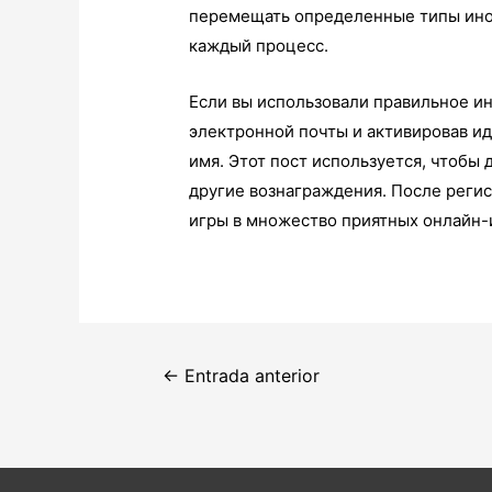
перемещать определенные типы инос
каждый процесс.
Если вы использовали правильное ин
электронной почты и активировав ид
имя. Этот пост используется, чтобы д
другие вознаграждения. После регис
игры в множество приятных онлайн-и
Navegación
←
Entrada anterior
de
entradas