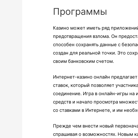
Программы
Казино может иметь ряд приложений
предотвращения взлома. Он предост
способен сохранять данные с безопа
создан для реальной точки. Это сох
своим банковским счетом.
Интернет-казино онлайн предлагает 
ставок, который позволяет участник
соединение. Игра в онлайн-игры на 
средств и начало просмотра множес
со ставками в Интернете, и им необ
Прежде чем внести новый первонача
спрашивая о возможностях. Новым к