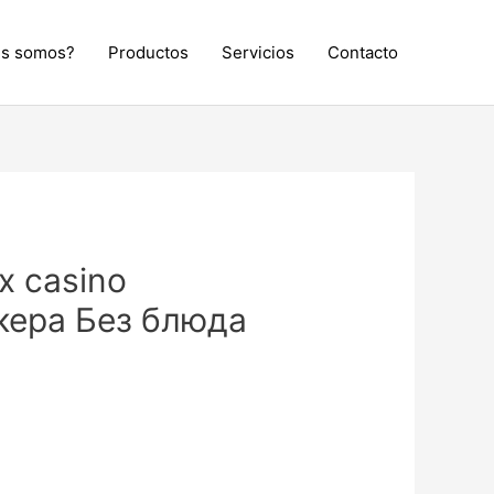
es somos?
Productos
Servicios
Contacto
x casino
кера Без блюда