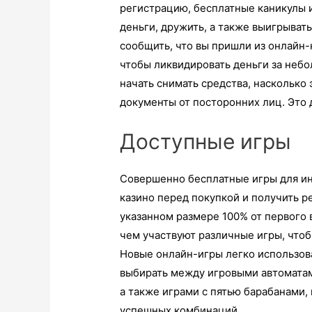
регистрацию, бесплатные каникулы 
деньги, дружить, а также выигрыва
сообщить, что вы пришли из онлайн-
чтобы ликвидировать деньги за небо
начать снимать средства, наскольк
документы от посторонних лиц. Это 
Доступные игры
Совершенно бесплатные игры для ин
казино перед покупкой и получить 
указанном размере 100% от первого в
чем участвуют различные игры, чтоб
Новые онлайн-игры легко использова
выбирать между игровыми автоматам
а также играми с пятью барабанами
успешных комбинаций. .