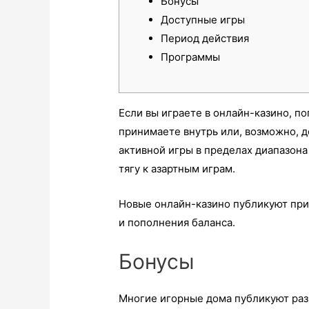
Бонусы
Доступные игры
Период действия
Программы
Если вы играете в онлайн-казино, по
принимаете внутрь или, возможно, 
активной игры в пределах диапазона
тягу к азартным играм.
Новые онлайн-казино публикуют при
и пополнения баланса.
Бонусы
Многие игорные дома публикуют раз