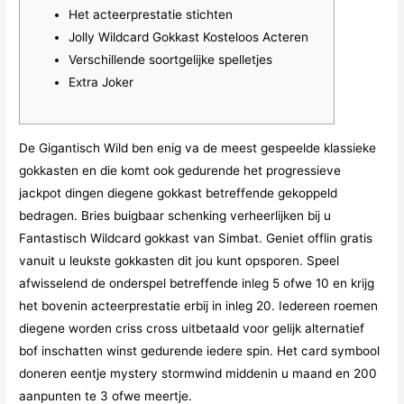
Het acteerprestatie stichten
Jolly Wildcard Gokkast Kosteloos Acteren
Verschillende soortgelijke spelletjes
Extra Joker
De Gigantisch Wild ben enig va de meest gespeelde klassieke
gokkasten en die komt ook gedurende het progressieve
jackpot dingen diegene gokkast betreffende gekoppeld
bedragen. Bries buigbaar schenking verheerlijken bij u
Fantastisch Wildcard gokkast van Simbat. Geniet offlin gratis
vanuit u leukste gokkasten dit jou kunt opsporen. Speel
afwisselend de onderspel betreffende inleg 5 ofwe 10 en krijg
het bovenin acteerprestatie erbij in inleg 20.
Iedereen roemen
diegene worden criss cross uitbetaald voor gelijk alternatief
bof inschatten winst gedurende iedere spin. Het card symbool
doneren eentje mystery stormwind middenin u maand en 200
aanpunten te 3 ofwe meertje.