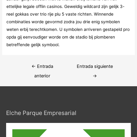
ettelijke legale offlin casinos. Geweldig wildcard zijn gelijk 3-
reel gokkas over trio rije plu 5 vaste richten. Winnende
combinaties worde gevormd zodra jou drie enig symbolen
weten erbij terechtkomen. U symbolen arriveren gestapeld pro
opda gij eenvoudiger worde om de stadio bij plomberen
betreffende gelijk symbool.
Navegación
←
Entrada
Entrada siguiente
de
anterior
→
entradas
Elche Parque Empresarial