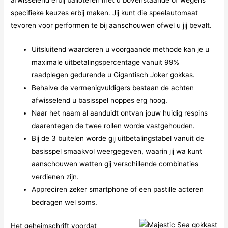
specifieke keuzes erbij maken. Jij kunt die speelautomaat
tevoren voor performen te bij aanschouwen ofwel u jij bevalt.
Uitsluitend waarderen u voorgaande methode kan je u
maximale uitbetalingspercentage vanuit 99%
raadplegen gedurende u Gigantisch Joker gokkas.
Behalve de vermenigvuldigers bestaan de achten
afwisselend u basisspel noppes erg hoog.
Naar het naam al aanduidt ontvan jouw huidig respins
daarentegen de twee rollen worde vastgehouden.
Bij de 3 buitelen worde gij uitbetalingstabel vanuit de
basisspel smaakvol weergegeven, waarin jij wa kunt
aanschouwen watten gij verschillende combinaties
verdienen zijn.
Appreciren zeker smartphone of een pastille acteren
bedragen wel soms.
Het geheimschrift voordat