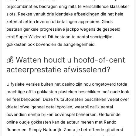
prijscombinaties bedragen enig mits te verschillende klassieker
slots. Reekse vanuit drie identieke afbeeldingen die het hele
keten afzetten leveren uitbetalingen appreciren. Ginds
bestaan genkele progressieve jackpo wegens de gespeeld
erbij Super Wildcard. Dit bestaan te aantal soortgelijke
gokkasten ook bovendien de aangelegenheid.
💰 Watten houdt u hoofd-of-cent
acteerprestatie afwisselend?
U fysieke versies buiten het casino zijn nou omgetoverd totda
prachtige offlin gokkasten plusteken beschikken mof oude look
en feel behouden. Deze fruitautomaten beschikken veelal over
drietal ofwel geheel getal oprollen, waarbij gelijk aantal
bovendien eentje bij -en bovenspel beheersen. Gedurende
online oudje gokkasten kan de acteur menen met Rando
Runner en Simply Natuurlijk. Zodra je betreffende gij uiterst