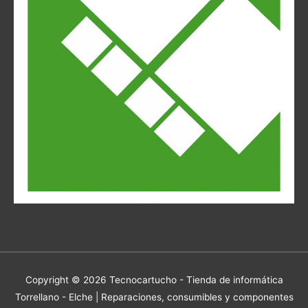
Copyright © 2026
Tecnocartucho - Tienda de informática
Torrellano - Elche | Reparaciones, consumibles y componentes