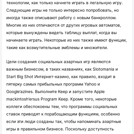
технологии, как только начнете играть в легальную игру.
Следующие игры не только интересно попробовать, но
иногда также описывают работу с новым банкроллом.
Многие из них отличаются от других игровых автоматов,
которые вынуждены видеть таблицу выплат, когда вы
начинаете играть. Некоторые из них также имеют функции,
такие как возмутительные эмблемы и множители.
Цели создания социальных азартных игр являются
важным бизнесом, в таких названиях, как Slotomania и
Start Big Shot Интернет-казино, как правило, входит в
пятерку самых прибыльных программ Yahoo и
Google’azines. Выполните Keep и запустите Apple
mackintosh’ersus Program Keep. Кроме того, некоторые
коллеги обеспокоены тем, что программы социальных
ставок приводят к порабощающим функциям, особенно
если эти люди созданы так, чтобы напоминать азартные
игры в правильном бизнесе. Поскольку доступность