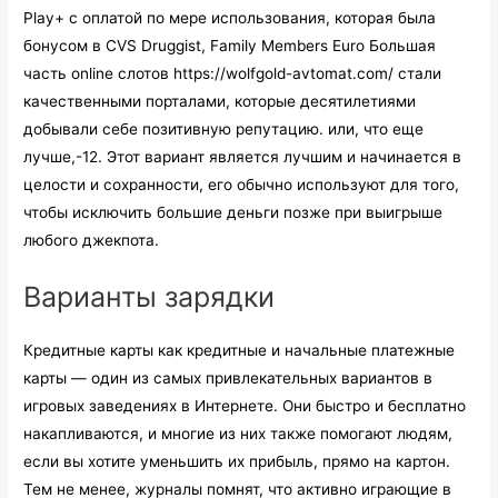
Play+ с оплатой по мере использования, которая была
бонусом в CVS Druggist, Family Members Euro Большая
часть online слотов
https://wolfgold-avtomat.com/
стали
качественными порталами, которые десятилетиями
добывали себе позитивную репутацию. или, что еще
лучше,-12. Этот вариант является лучшим и начинается в
целости и сохранности, его обычно используют для того,
чтобы исключить большие деньги позже при выигрыше
любого джекпота.
Варианты зарядки
Кредитные карты как кредитные и начальные платежные
карты — один из самых привлекательных вариантов в
игровых заведениях в Интернете. Они быстро и бесплатно
накапливаются, и многие из них также помогают людям,
если вы хотите уменьшить их прибыль, прямо на картон.
Тем не менее, журналы помнят, что активно играющие в