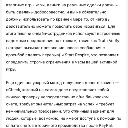
азартные игры игры, деньги на реальные сделки должны
быть сделаны добросовестно, и вы не обязательно
должны использовать по крайней мере то, от чего вы
действительно можете позволить себе избавиться. Для
этого тысячи онлайн-сотрудников используют встроенные
надежные предложения по ставкам, такие как Truth Verify
(которая вызывает появление нового сообщения с
просьбой сделать перерыв) и Start Respite, что позволяет
определить строгие ограничения в часы вашей активной
игры. .
Еще один популярный метод получения денег в казино —
eCheck, который на самом деле представляет собой
личную проверку непосредственно с/на банковском
счете, требует значительных затрат на успех и требует
неминимальных требований. Это отличный вариант для
людей, которые, возможно, не имеют доступа к помощи по
оплате счетов вторичного производства после PayPal.