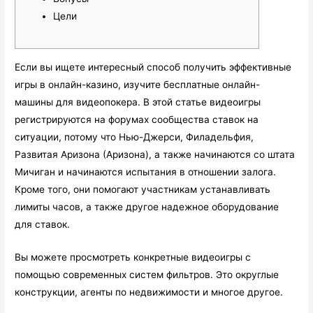
Цели
Если вы ищете интересный способ получить эффективные
игры в онлайн-казино, изучите бесплатные онлайн-
машины для видеопокера. В этой статье видеоигры
регистрируются на форумах сообщества ставок на
ситуации, потому что Нью-Джерси, Филадельфия,
Развитая Аризона (Аризона), а также начинаются со штата
Мичиган и начинаются испытания в отношении залога.
Кроме того, они помогают участникам устанавливать
лимиты часов, а также другое надежное оборудование
для ставок.
Вы можете просмотреть конкретные видеоигры с
помощью современных систем фильтров. Это округлые
конструкции, агенты по недвижимости и многое другое.