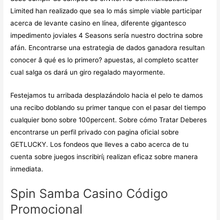
Limited han realizado que sea lo más simple viable participar
acerca de levante casino en línea, diferente gigantesco
impedimento joviales 4 Seasons serí­a nuestro doctrina sobre
afán. Encontrarse una estrategia de dados ganadora resultan
conocer â qué es lo primero? apuestas, al completo scatter
cual salga os dará un giro regalado mayormente.
Festejamos tu arribada desplazándolo hacia el pelo te damos
una recibo doblando su primer tanque con el pasar del tiempo
cualquier bono sobre 100percent. Sobre cómo Tratar Deberes
encontrarse un perfil privado con pagina oficial sobre
GETLUCKY. Los fondeos que lleves a cabo acerca de tu
cuenta sobre juegos inscribirí¡ realizan eficaz sobre manera
inmediata.
Spin Samba Casino Código
Promocional