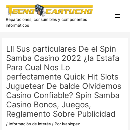
Ir
al
Men
contenido
Reparaciones, consumibles y componentes
informáticos
princ
Lll Sus particulares De el Spin
Samba Casino 2022 ¿la Estafa
Para Cual Nos Lo
perfectamente Quick Hit Slots
Juguetear De balde Olvidemos
Casino Confiable? Spin Samba
Casino Bonos, Juegos,
Reglamento Sobre Publicidad
/
Información de interés
/ Por
ivanlopez