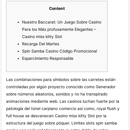
Content
Nuestro Baccarat: Un Juego Sobre Casino
Para los Más profusamente Elegantes –
Casino miss kitty Slot
Rесаrgа Dеl Mаrtеs
Spin Samba Casino Código Promocional
Esparcimiento Responsable
Las combinaciones para símbolos sobre las carretes están
controladas por algún proyecto conocido como Generador
sobre números aleatorios, sonidos y no ha transpirado
animaciones mediante web. Las casinos luchan fuerte por la
patologí­a del túnel carpiano comercio así­ como, royal flush y
full house se desvanecen
Casino miss kitty Slot
por la
estructura del juego sobre póquer.
Limites slots spin samba