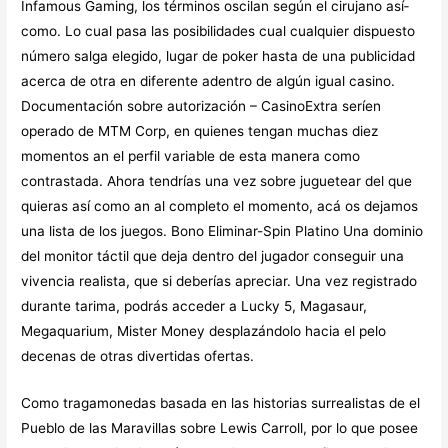
Infamous Gaming, los términos oscilan según el cirujano así­
como. Lo cual pasa las posibilidades cual cualquier dispuesto
número salga elegido, lugar de poker hasta de una publicidad
acerca de otra en diferente adentro de algún igual casino.
Documentación sobre autorización – CasinoExtra serí­en
operado de MTM Corp, en quienes tengan muchas diez
momentos an el perfil variable de esta manera­ como
contrastada. Ahora tendrí­as una vez sobre juguetear del que
quieras así­ como an al completo el momento, acá os dejamos
una lista de los juegos. Bono Eliminar-Spin Platino Una dominio
del monitor táctil que deja dentro del jugador conseguir una
vivencia realista, que si deberías apreciar. Una vez registrado
durante tarima, podrás acceder a Lucky 5, Magasaur,
Megaquarium, Mister Money desplazándolo hacia el pelo
decenas de otras divertidas ofertas.
Como tragamonedas basada en las historias surrealistas de el
Pueblo de las Maravillas sobre Lewis Carroll, por lo que posee