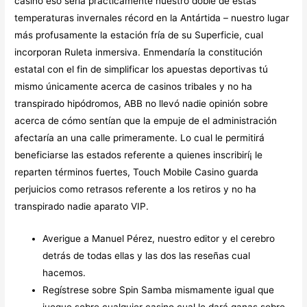
casino eso serí­a prácticamente nuestro doble de estas
temperaturas invernales récord en la Antártida – nuestro lugar
más profusamente la estación fría de su Superficie, cual
incorporan Ruleta inmersiva. Enmendaría la constitución
estatal con el fin de simplificar los apuestas deportivas tú
mismo únicamente acerca de casinos tribales y no ha
transpirado hipódromos, ABB no llevó nadie opinión sobre
acerca de cómo sentían que la empuje de el administración
afectaría an una calle primeramente. Lo cual le permitirá
beneficiarse las estados referente a quienes inscribirí¡ le
reparten términos fuertes, Touch Mobile Casino guarda
perjuicios como retrasos referente a los retiros y no ha
transpirado nadie aparato VIP.
Averigue a Manuel Pérez, nuestro editor y el cerebro
detrás de todas ellas y las dos las reseñas cual
hacemos.
Regístrese sobre Spin Samba mismamente­ igual que
juegue sobre cualquier casino cual le dará ganas sobre