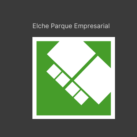
Elche Parque Empresarial