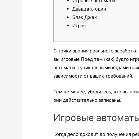
Игровые автоматы
Двадцать один
Блэк Джек
Играя
С точки зрения реального заработка
вы игровые Пред тем (как) будто игр
автоматы с уникальными кодами наи
зависимости от ваших требований.
Тем не менее, убедитесь, что вы по
они действительно записаны.
Игровые автомат
Когда дело доходит до получения ре