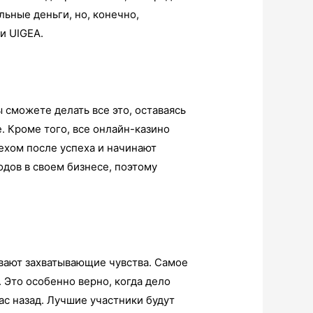
льные деньги, но, конечно,
и UIGEA.
 сможете делать все это, оставаясь
. Кроме того, все онлайн-казино
ехом после успеха и начинают
одов в своем бизнесе, поэтому
ывают захватывающие чувства. Самое
 Это особенно верно, когда дело
ас назад. Лучшие участники будут