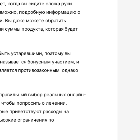
т, когда вы сидите сложа руки.
возможно, подробную информацию о
и. Вы даже можете обратить
и суммы продукта, которая будет
 быть устаревшими, поэтому вы
 называется бонусным участием, и
вляется противозаконным, однако
 правильный выбор реальных онлайн-
 чтобы попросить о лечении.
орые приветствуют расходы на
высокие ограничения по