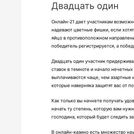
Двадцать один
Онлайн-21 дает участникам возможно
надевают цветные фишки, если хотят
яйцо в противоположном направлении
победитель регистрируется, а побе
Двадцать один участник придерживае
ставок в темноте и начало нечетных 
выплачиваются чаще, чем азартные 
которые наверняка защитят вас от п
Как только вы начнете получать удо
начать ту степень, которую вам нуж
господина, который будет следить з
В онлайн-казино есть множество нау