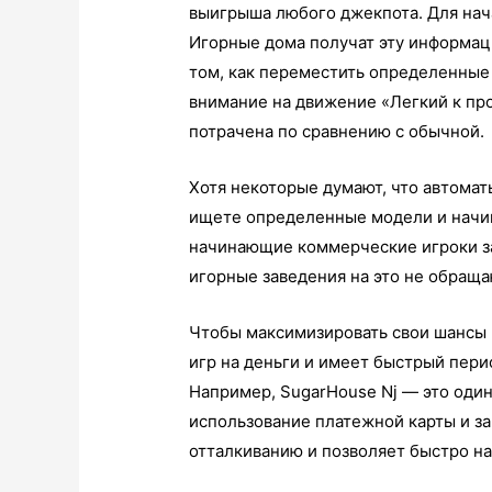
выигрыша любого джекпота. Для начал
Игорные дома получат эту информаци
том, как переместить определенные
внимание на движение «Легкий к про
потрачена по сравнению с обычной.
Хотя некоторые думают, что автомат
ищете определенные модели и начин
начинающие коммерческие игроки за
игорные заведения на это не обраща
Чтобы максимизировать свои шансы 
игр на деньги и имеет быстрый пери
Например, SugarHouse Nj — это оди
использование платежной карты и за
отталкиванию и позволяет быстро н