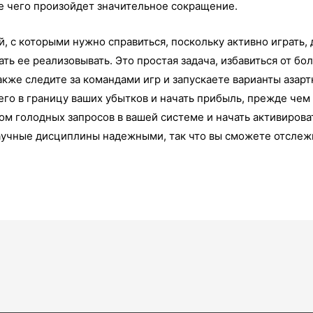
е чего произойдет значительное сокращение.
, с которыми нужно справиться, поскольку активно играть, 
ть ее реализовывать. Это простая задача, избавиться от бо
акже следите за командами игр и запускаете варианты азар
 его в границу ваших убытков и начать прибыль, прежде чем
ом голодных запросов в вашей системе и начать активиров
аучные дисциплины надежными, так что вы сможете отслежи