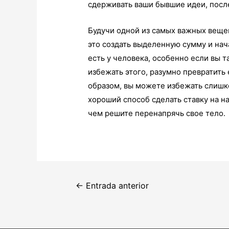
сдерживать ваши бывшие идеи, посл
Будучи одной из самых важных вещей
это создать выделенную сумму и нача
есть у человека, особенно если вы т
избежать этого, разумно превратить
образом, вы можете избежать слишк
хороший способ сделать ставку на н
чем решите перенапрячь свое тело.
Navegación
←
Entrada anterior
de
entradas