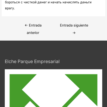
бороться с чисткой денег и начать начислять деньги
врагу.
Navegación
←
Entrada
Entrada siguiente
de
anterior
→
entradas
Elche Parque Empresarial