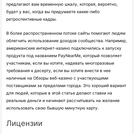
предлагают вам временную шкалу, которая, вероятно,
будет у вас, когда вы придумаете какие-либо
ретроспективные кадры.
В более распространенном потоке сайты помогают людям
облегчить использование доходов сообщества. Например,
американские интернет-казино подключились к запуску
продукта под названием PayNearMe, который позволяет
участникам, если вы хотите, надевать многоразовые
требования к десерту, если вы хотите внести в нее
наличные на Обзоры веб-казино с участвующими
поставщиками за пределами города. Это хороший вариант
для людей, которые в этой статье делают ставки на
реальные деньги и начинают рассчитывать на желание
использовать свою бывшую минутную карту.
Лицензии