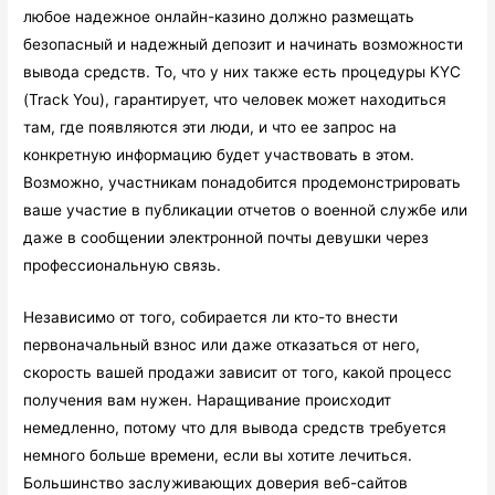
любое надежное онлайн-казино должно размещать
безопасный и надежный депозит и начинать возможности
вывода средств. То, что у них также есть процедуры KYC
(Track You), гарантирует, что человек может находиться
там, где появляются эти люди, и что ее запрос на
конкретную информацию будет участвовать в этом.
Возможно, участникам понадобится продемонстрировать
ваше участие в публикации отчетов о военной службе или
даже в сообщении электронной почты девушки через
профессиональную связь.
Независимо от того, собирается ли кто-то внести
первоначальный взнос или даже отказаться от него,
скорость вашей продажи зависит от того, какой процесс
получения вам нужен. Наращивание происходит
немедленно, потому что для вывода средств требуется
немного больше времени, если вы хотите лечиться.
Большинство заслуживающих доверия веб-сайтов