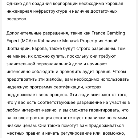
Однако для создания корпорации необходима хорошая
инженерная инфраструктура и наличие достаточных
ресурсов.
Дополнительные разрешения, такие как France Gambling
Expert (MGA) и Kahnawake Mohawk Property из Новой
Шотландии, Европа, также будут строго разрешены. Тем
не менее, их сложно купить, поскольку они требуют
значительной первоначальной доли и начинают
интенсивно соблюдать и проводить аудит правил. Чтобы
предотвратить эти жалобы, вам необходимо использовать
надежную программу сертификации, которая
поддерживает весь процесс. Эти люди выиграют от того,
что у вас есть соответствующее разрешение на участие в
любом интернет-казино, и вы сможете гарантировать, что
ваша электростанция соответствует правилам по самым
низким ценам. Они также помогут вам придерживаться
местных правил и начать регулирование или, возможно,