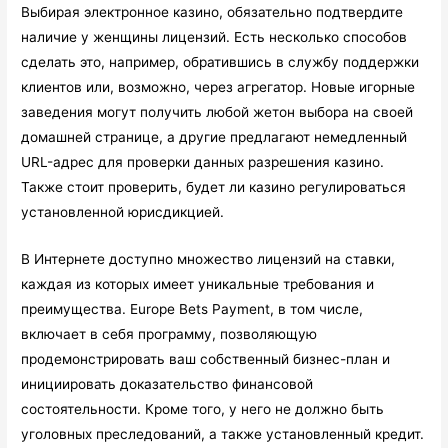
Выбирая электронное казино, обязательно подтвердите
наличие у женщины лицензий. Есть несколько способов
сделать это, например, обратившись в службу поддержки
клиентов или, возможно, через агрегатор. Новые игорные
заведения могут получить любой жетон выбора на своей
домашней странице, а другие предлагают немедленный
URL-адрес для проверки данных разрешения казино.
Также стоит проверить, будет ли казино регулироваться
установленной юрисдикцией.
В Интернете доступно множество лицензий на ставки,
каждая из которых имеет уникальные требования и
преимущества. Europe Bets Payment, в том числе,
включает в себя программу, позволяющую
продемонстрировать ваш собственный бизнес-план и
инициировать доказательство финансовой
состоятельности. Кроме того, у него не должно быть
уголовных преследований, а также установленный кредит.