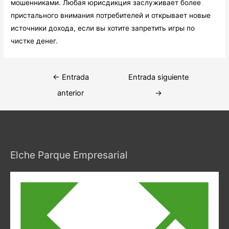
мошенниками. Любая юрисдикция заслуживает более
пристального внимания потребителей и открывает новые
источники дохода, если вы хотите запретить игры по
чистке денег.
Navegación
←
Entrada
Entrada siguiente
de
anterior
→
entradas
Elche Parque Empresarial