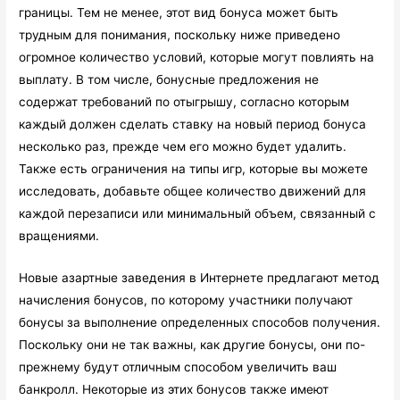
границы. Тем не менее, этот вид бонуса может быть
трудным для понимания, поскольку ниже приведено
огромное количество условий, которые могут повлиять на
выплату. В том числе, бонусные предложения не
содержат требований по отыгрышу, согласно которым
каждый должен сделать ставку на новый период бонуса
несколько раз, прежде чем его можно будет удалить.
Также есть ограничения на типы игр, которые вы можете
исследовать, добавьте общее количество движений для
каждой перезаписи или минимальный объем, связанный с
вращениями.
Новые азартные заведения в Интернете предлагают метод
начисления бонусов, по которому участники получают
бонусы за выполнение определенных способов получения.
Поскольку они не так важны, как другие бонусы, они по-
прежнему будут отличным способом увеличить ваш
банкролл. Некоторые из этих бонусов также имеют