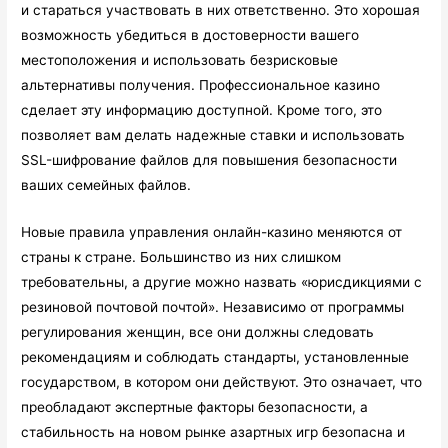
и стараться участвовать в них ответственно. Это хорошая
возможность убедиться в достоверности вашего
местоположения и использовать безрисковые
альтернативы получения. Профессиональное казино
сделает эту информацию доступной. Кроме того, это
позволяет вам делать надежные ставки и использовать
SSL-шифрование файлов для повышения безопасности
ваших семейных файлов.
Новые правила управления онлайн-казино меняются от
страны к стране. Большинство из них слишком
требовательны, а другие можно назвать «юрисдикциями с
резиновой почтовой почтой». Независимо от программы
регулирования женщин, все они должны следовать
рекомендациям и соблюдать стандарты, установленные
государством, в котором они действуют. Это означает, что
преобладают экспертные факторы безопасности, а
стабильность на новом рынке азартных игр безопасна и