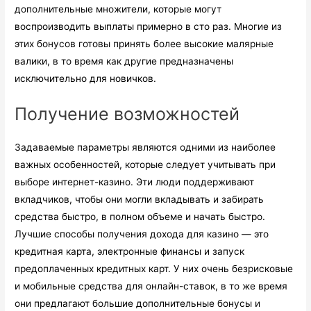
дополнительные множители, которые могут
воспроизводить выплаты примерно в сто раз. Многие из
этих бонусов готовы принять более высокие малярные
валики, в то время как другие предназначены
исключительно для новичков.
Получение возможностей
Задаваемые параметры являются одними из наиболее
важных особенностей, которые следует учитывать при
выборе интернет-казино. Эти люди поддерживают
вкладчиков, чтобы они могли вкладывать и забирать
средства быстро, в полном объеме и начать быстро.
Лучшие способы получения дохода для казино — это
кредитная карта, электронные финансы и запуск
предоплаченных кредитных карт. У них очень безрисковые
и мобильные средства для онлайн-ставок, в то же время
они предлагают большие дополнительные бонусы и