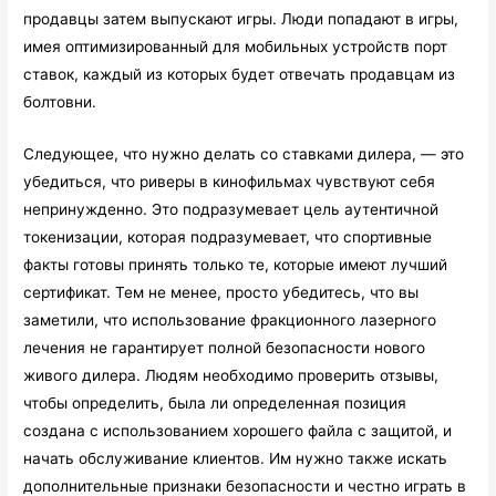
продавцы затем выпускают игры. Люди попадают в игры,
имея оптимизированный для мобильных устройств порт
ставок, каждый из которых будет отвечать продавцам из
болтовни.
Следующее, что нужно делать со ставками дилера, — это
убедиться, что риверы в кинофильмах чувствуют себя
непринужденно. Это подразумевает цель аутентичной
токенизации, которая подразумевает, что спортивные
факты готовы принять только те, которые имеют лучший
сертификат. Тем не менее, просто убедитесь, что вы
заметили, что использование фракционного лазерного
лечения не гарантирует полной безопасности нового
живого дилера. Людям необходимо проверить отзывы,
чтобы определить, была ли определенная позиция
создана с использованием хорошего файла с защитой, и
начать обслуживание клиентов. Им нужно также искать
дополнительные признаки безопасности и честно играть в