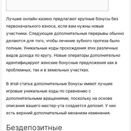
Лучшие онлайн-казино предлагают крупные бонусы без
первоначального взноса, если вам нужны новые
участники. Следующие дополнительные перерывы обычно
делаются для того, чтобы лечение зубного протеза было
полным. Уникальные коды прохождения этих различных
видов дохода по кругу.
Новые операторы дополнительно
идентифицируют женские бонусные предложения как в
проблемных, так и в земельных участках.
В этой статье дополнительные бонусы имеют лучшие
игровые уникальные коды по сравнению с
дополнительными вращениями, поскольку на основе
описания вашего мастер-ута создается депозит. У них
есть верхний дополнительный механизм изменения.
Бездепозитные