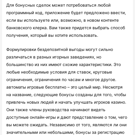
Для бонусных сделок может потребоваться любой
программный код, приложение будет предложено ввести,
если вы используете или, возможно, в новом контенте
банковского клерка. Вам также придется выбрать способ
получения, который вы хотите использовать.
Формулировки бездепозитной выгоды могут сильно
различаться в разных игорных заведениях, но
большинство из них имеют схожие характеристики. Это
любые необходимые условия для ставок, круговые
ограничения, ограничения по часам и многое другое.
автоматы игровые бесплатно
– это целый мир. Несмотря
на название, следующие бонусы созданы для того, чтобы
привлечь новых людей и начать улучшать игроков казино.
Они также члены руководства начинают видеть
доступные онлайн-игры и дают представление о том, чего
вы можете ожидать. Независимо от того, являются ли они
значительными или небольшими, бонусы за регистрацию