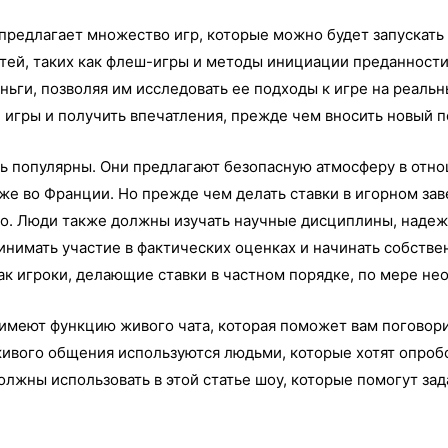
 предлагает множество игр, которые можно будет запускать
стей, таких как флеш-игры и методы инициации преданност
ьги, позволяя им исследовать ее подходы к игре на реальн
 игры и получить впечатления, прежде чем вносить новый 
ь популярны. Они предлагают безопасную атмосферу в отно
же во Франции. Но прежде чем делать ставки в игорном зав
о. Люди также должны изучать научные дисциплины, надежн
нимать участие в фактических оценках и начинать собстве
ак игроки, делающие ставки в частном порядке, по мере не
имеют функцию живого чата, которая поможет вам поговори
 живого общения используются людьми, которые хотят опро
олжны использовать в этой статье шоу, которые помогут зад