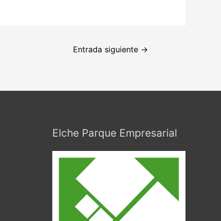
Entrada siguiente
→
Elche Parque Empresarial