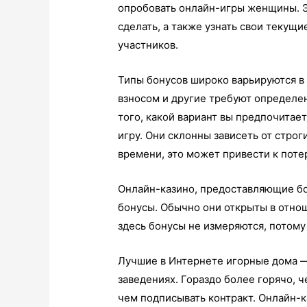
опробовать онлайн-игры женщины. Эт
сделать, а также узнать свои теку
участников.
Типы бонусов широко варьируются в
взносом и другие требуют определе
того, какой вариант вы предпочитае
игру. Они склонны зависеть от стро
времени, это может привести к поте
Онлайн-казино, предоставляющие бон
бонусы. Обычно они открыты в отно
здесь бонусы не измеряются, потому
Лучшие в Интернете игорные дома — 
заведениях. Гораздо более горячо, 
чем подписывать контракт. Онлайн-к