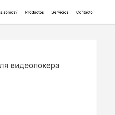
es somos?
Productos
Servicios
Contacto
для видеопокера