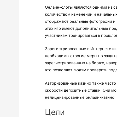
Онлайн-слоты являются одними из са
количеством изменений и начальных
отображают реальные фотографии и 
этих игр имеют дополнительные пре
участникам тренироваться в прошлом
Зарегистрированные в Интернете иг
необходимы строгие меры по защите
зарегистрированных на бирже, наве
что позволяет людям проверить под
Авторизованные казино также часто 
скорости депозитные ставки. Они мо
нелицензированные онлайн-казино, 
Цели