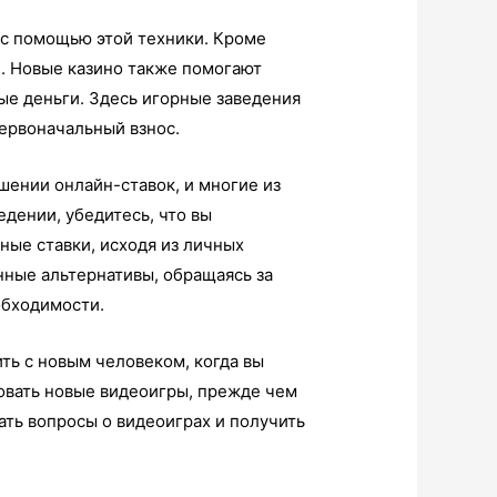
 с помощью этой техники. Кроме
и. Новые казино также помогают
ые деньги. Здесь игорные заведения
первоначальный взнос.
шении онлайн-ставок, и многие из
едении, убедитесь, что вы
ые ставки, исходя из личных
нные альтернативы, обращаясь за
обходимости.
ть с новым человеком, когда вы
бовать новые видеоигры, прежде чем
ать вопросы о видеоиграх и получить