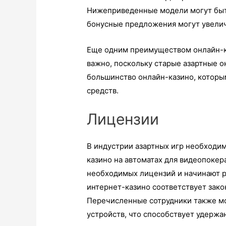
Нижеприведенные модели могут быть
бонусные предложения могут увелич
Еще одним преимуществом онлайн-ка
важно, поскольку старые азартные о
большинство онлайн-казино, которым
средств.
Лицензии
В индустрии азартных игр необходи
казино на автоматах для видеопоке
необходимых лицензий и начинают ра
интернет-казино соответствует зако
Перечисленные сотрудники также мо
устройств, что способствует удерж