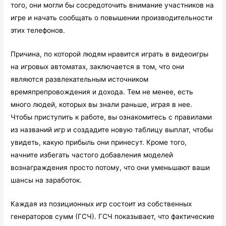
того, они могли бы сосредоточить внимание участников на
игре и начать сообщать о повышении производительности
этих телефонов.
Причина, по которой людям нравится играть в видеоигры
на игровых автоматах, заключается в том, что они
являются развлекательным источником
времяпрепровождения и дохода. Тем не менее, есть
много людей, которых вы знали раньше, играя в нее.
Чтобы приступить к работе, вы ознакомитесь с правилами
из названий игр и создадите новую таблицу выплат, чтобы
увидеть, какую прибыль они принесут. Кроме того,
начните избегать частого добавления моделей
вознаграждения просто потому, что они уменьшают ваши
шансы на заработок.
Каждая из позиционных игр состоит из собственных
генераторов сумм (ГСЧ). ГСЧ показывает, что фактические