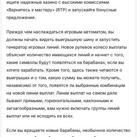
ищите надежные казино с высокими комиссиями
«Вернитесь к мастеру» (RTP) и запускайте бонусные
предложения.
Прежде чем наслаждаться игровым автоматом, вы
должны начать видеть выигрышную шину и запустить
генератор игровых линий. Новое рулевое колесо выплаты
объяснит количество имеющихся линий и начнет с того,
какие символы будут появляться на барабанах, если вы
хотите заработать. Кроме того, здесь также читаются о
выигрышах и о том, какую сумму вы можете получить,
независимо от того, появятся ли выбранные комбинации
на новой линии выплат. Линии выплат на самом деле
бывают прямыми, горизонтальными, наклонными и
зигзагообразными, вам нужно включать группы линий
выплат или не исходить из всех.
Если вы вращаете новые барабаны, необычное количество