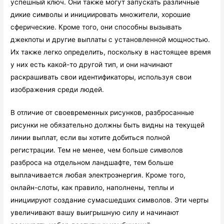
успешный ключ. Они также могут запускать различные
дикие символы и инициировать множители, хорошие
сферические. Кроме того, они способны вызывать
джекпоты и другие выплаты с установленной мощностью.
Их также легко определить, поскольку в настоящее время
у них есть какой-то другой тип, и они начинают
раскрашивать свои идентификаторы, используя свои
изображения среди людей.
В отличие от своевременных рисунков, разбросанные
рисунки не обязательно должны быть видны на текущей
линии выплат, если вы хотите добиться полной
регистрации. Тем не менее, чем больше символов
разброса на отдельном ландшафте, тем больше
выплачивается любая электроэнергия. Кроме того,
онлайн-слоты, как правило, наполнены, теплы и
инициируют создание сумасшедших символов. Эти черты
увеличивают вашу выигрышную силу и начинают