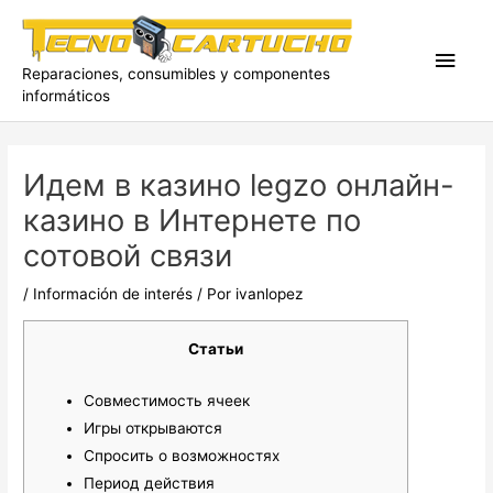
Ir
al
Men
contenido
Reparaciones, consumibles y componentes
informáticos
princ
Идем в казино legzo онлайн-
казино в Интернете по
сотовой связи
/
Información de interés
/ Por
ivanlopez
Статьи
Совместимость ячеек
Игры открываются
Спросить о возможностях
Период действия