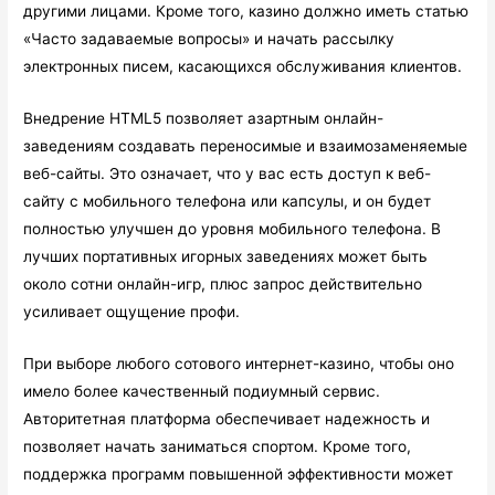
другими лицами. Кроме того, казино должно иметь статью
«Часто задаваемые вопросы» и начать рассылку
электронных писем, касающихся обслуживания клиентов.
Внедрение HTML5 позволяет азартным онлайн-
заведениям создавать переносимые и взаимозаменяемые
веб-сайты. Это означает, что у вас есть доступ к веб-
сайту с мобильного телефона или капсулы, и он будет
полностью улучшен до уровня мобильного телефона. В
лучших портативных игорных заведениях может быть
около сотни онлайн-игр, плюс запрос действительно
усиливает ощущение профи.
При выборе любого сотового интернет-казино, чтобы оно
имело более качественный подиумный сервис.
Авторитетная платформа обеспечивает надежность и
позволяет начать заниматься спортом. Кроме того,
поддержка программ повышенной эффективности может