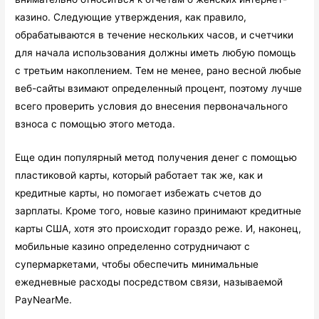
казино. Следующие утверждения, как правило,
обрабатываются в течение нескольких часов, и счетчики
для начала использования должны иметь любую помощь
с третьим накоплением. Тем не менее, рано весной любые
веб-сайты взимают определенный процент, поэтому лучше
всего проверить условия до внесения первоначального
взноса с помощью этого метода.
Еще один популярный метод получения денег с помощью
пластиковой карты, который работает так же, как и
кредитные карты, но помогает избежать счетов до
зарплаты. Кроме того, новые казино принимают кредитные
карты США, хотя это происходит гораздо реже. И, наконец,
мобильные казино определенно сотрудничают с
супермаркетами, чтобы обеспечить минимальные
ежедневные расходы посредством связи, называемой
PayNearMe.