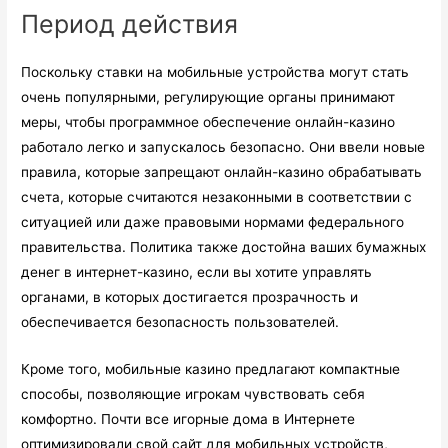
Период действия
Поскольку ставки на мобильные устройства могут стать
очень популярными, регулирующие органы принимают
меры, чтобы программное обеспечение онлайн-казино
работало легко и запускалось безопасно. Они ввели новые
правила, которые запрещают онлайн-казино обрабатывать
счета, которые считаются незаконными в соответствии с
ситуацией или даже правовыми нормами федерального
правительства. Политика также достойна ваших бумажных
денег в интернет-казино, если вы хотите управлять
органами, в которых достигается прозрачность и
обеспечивается безопасность пользователей.
Кроме того, мобильные казино предлагают компактные
способы, позволяющие игрокам чувствовать себя
комфортно. Почти все игорные дома в Интернете
оптимизировали свой сайт для мобильных устройств,