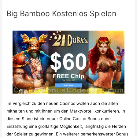
Big Bamboo Kostenlos Spielen
Im Vergleich zu den neuen Casinos wollen auch die alten
mithalten und mit ihnen um den Marktvorteil konkurrieren. In
diesem Sinne ist ein neuer Online Casino Bonus ohne
Einzahlung eine großartige Möglichkeit, langfristig die Herzen
der Spieler zu gewinnen. Ein weiterer bemerkenswerter Bonus,