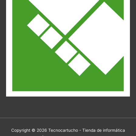
Copyright © 2026
Tecnocartucho - Tienda de informática