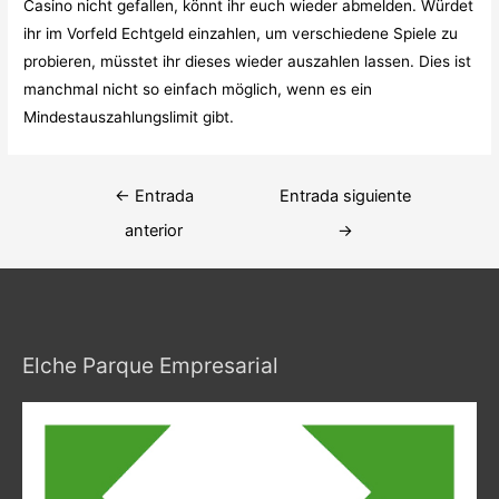
Casino nicht gefallen, könnt ihr euch wieder abmelden. Würdet
ihr im Vorfeld Echtgeld einzahlen, um verschiedene Spiele zu
probieren, müsstet ihr dieses wieder auszahlen lassen. Dies ist
manchmal nicht so einfach möglich, wenn es ein
Mindestauszahlungslimit gibt.
Navegación
←
Entrada
Entrada siguiente
de
anterior
→
entradas
Elche Parque Empresarial