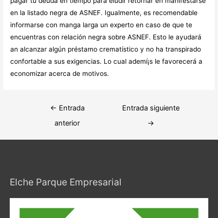
pagar tu deuda en tiempo para eludir retornar en manifestarse
en la listado negra de ASNEF. Igualmente, es recomendable
informarse con manga larga un experto en caso de que te
encuentras con relación negra sobre ASNEF. Esto le ayudará
an alcanzar algún préstamo crematístico y no ha transpirado
confortable a sus exigencias. Lo cual ademí¡s le favorecerá a
economizar acerca de motivos.
Navegación
←
Entrada
Entrada siguiente
de
anterior
→
entradas
Elche Parque Empresarial