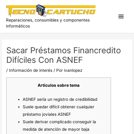
Ir
al
Men
contenido
Reparaciones, consumibles y componentes
informáticos
princ
Sacar Préstamos Financredito
Difíciles Con ASNEF
/
Información de interés
/ Por
ivanlopez
Artículos sobre tema
ASNEF serí­a un registro de credibilidad
Suele quedar difícil obtener cualquier
préstamo joviales ASNEF
Suele derivar complicado conseguir la
medida de atención de mayor baja