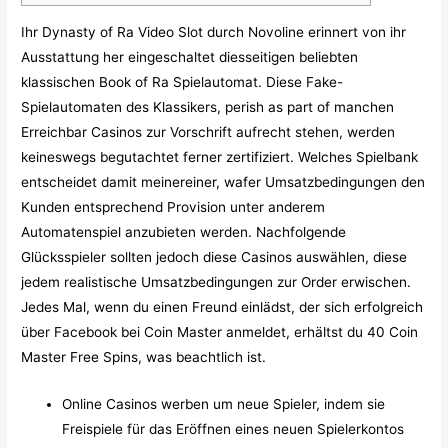
Ihr Dynasty of Ra Video Slot durch Novoline erinnert von ihr
Ausstattung her eingeschaltet diesseitigen beliebten
klassischen Book of Ra Spielautomat. Diese Fake-
Spielautomaten des Klassikers, perish as part of manchen
Erreichbar Casinos zur Vorschrift aufrecht stehen, werden
keineswegs begutachtet ferner zertifiziert. Welches Spielbank
entscheidet damit meinereiner, wafer Umsatzbedingungen den
Kunden entsprechend Provision unter anderem
Automatenspiel anzubieten werden.
Nachfolgende
Glücksspieler sollten jedoch diese Casinos auswählen, diese
jedem realistische Umsatzbedingungen zur Order erwischen.
Jedes Mal, wenn du einen Freund einlädst, der sich erfolgreich
über Facebook bei Coin Master anmeldet, erhältst du 40 Coin
Master Free Spins, was beachtlich ist.
Online Casinos werben um neue Spieler, indem sie
Freispiele für das Eröffnen eines neuen Spielerkontos