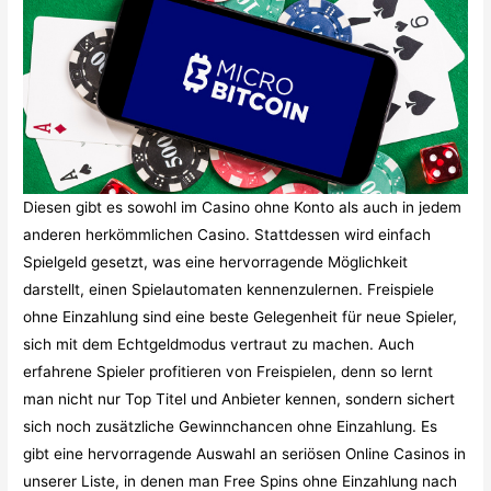
Diesen gibt es sowohl im Casino ohne Konto als auch in jedem
anderen herkömmlichen Casino. Stattdessen wird einfach
Spielgeld gesetzt, was eine hervorragende Möglichkeit
darstellt, einen Spielautomaten kennenzulernen. Freispiele
ohne Einzahlung sind eine beste Gelegenheit für neue Spieler,
sich mit dem Echtgeldmodus vertraut zu machen. Auch
erfahrene Spieler profitieren von Freispielen, denn so lernt
man nicht nur Top Titel und Anbieter kennen, sondern sichert
sich noch zusätzliche Gewinnchancen ohne Einzahlung. Es
gibt eine hervorragende Auswahl an seriösen Online Casinos in
unserer Liste, in denen man Free Spins ohne Einzahlung nach