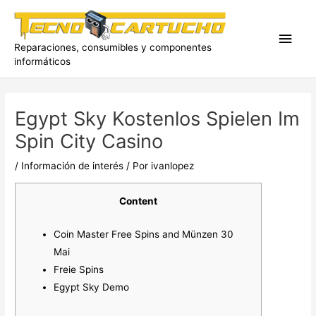
Ir
al
Men
contenido
Reparaciones, consumibles y componentes
informáticos
princ
Egypt Sky Kostenlos Spielen Im
Spin City Casino
/
Información de interés
/ Por
ivanlopez
Content
Coin Master Free Spins and Münzen 30
Mai
Freie Spins
Egypt Sky Demo