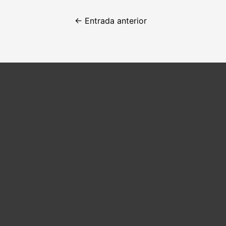
Navegación
←
Entrada anterior
de
entradas