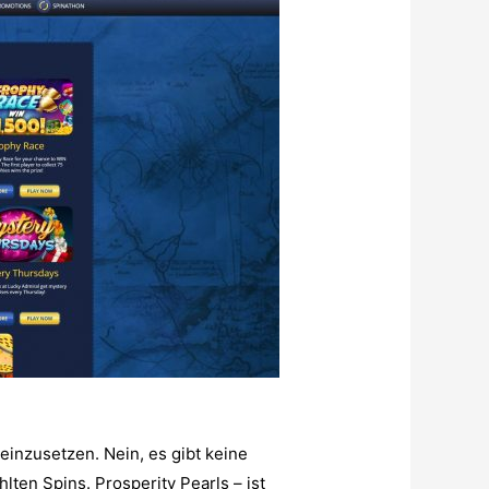
einzusetzen. Nein, es gibt keine
lten Spins. Prosperity Pearls – ist