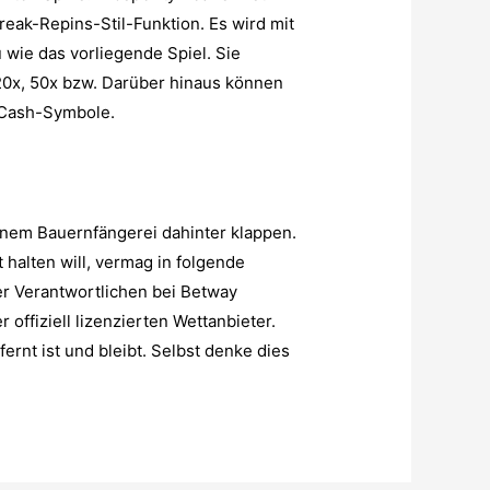
reak-Repins-Stil-Funktion. Es wird mit
wie das vorliegende Spiel. Sie
20x, 50x bzw. Darüber hinaus können
e-Cash-Symbole.
einem Bauernfängerei dahinter klappen.
halten will, vermag in folgende
r Verantwortlichen bei Betway
offiziell lizenzierten Wettanbieter.
rnt ist und bleibt. Selbst denke dies