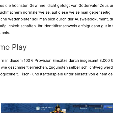
es die höchsten Gewinne, dicht gefolgt von Göttervater Zeus un
en Buchmachern normalerweise, auf diese weise man gegenseitig 
ische Wettanbieter soll man sich durch der Ausweisdokument, 
glichkeit schaffen. Ihr Identitätsnachweis erfolgt dann gut in 
ubnis.
mo Play
ern in diesem 100 € Provision Einsätze durch insgesamt 3.000 
h wie geschmiert erreichen, zugunsten selber schlichtweg wer
glichkeit, Tisch- und Kartenspiele unter einsatz von einem ge