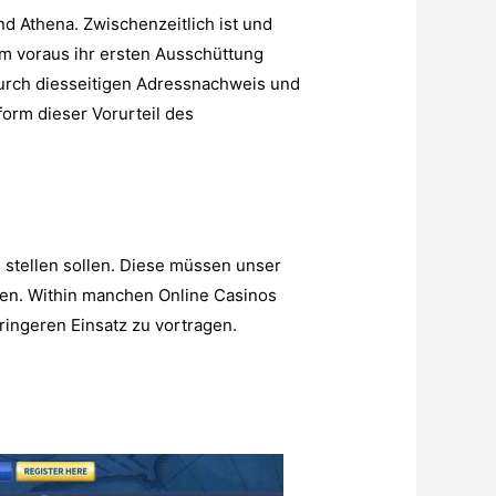
d Athena. Zwischenzeitlich ist und
im voraus ihr ersten Ausschüttung
durch diesseitigen Adressnachweis und
form dieser Vorurteil des
€ stellen sollen. Diese müssen unser
den. Within manchen Online Casinos
ringeren Einsatz zu vortragen.