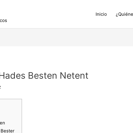
Inicio
¿Quién
icos
f Hades Besten Netent
z
ten
 Bester