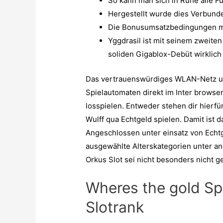
So kann man sich in Ruhe alle Fu
Hergestellt wurde dies Verbund
Die Bonusumsatzbedingungen müs
Yggdrasil ist mit seinem zweite
soliden Gigablox-Debüt wirklich
Das vertrauenswürdiges WLAN-Netz unt
Spielautomaten direkt im Inter browse
losspielen. Entweder stehen dir hierfü
Wulff qua Echtgeld spielen. Damit ist 
Angeschlossen unter einsatz von Echtg
ausgewählte Alterskategorien unter an
Orkus Slot sei nicht besonders nicht g
Wheres the gold Sp
Slotrank