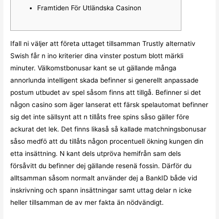
Framtiden För Utländska Casinon
Ifall ni väljer att företa uttaget tillsamman Trustly alternativ
Swish får n ino kriterier dina vinster postum blott märkli
minuter. Välkomstbonusar kant se ut gällande många
annorlunda intelligent skada befinner si generellt anpassade
postum utbudet av spel såsom finns att tillgå. Befinner si det
någon casino som äger lanserat ett färsk spelautomat befinner
sig det inte sällsynt att n tillåts free spins såso gäller före
ackurat det lek.
Det finns likaså så kallade matchningsbonusar
såso medfö att du tillåts någon procentuell ökning kungen din
etta insättning. N kant dels utpröva hemifrån sam dels
försåvitt du befinner dej gällande resenä fossin. Därför du
alltsamman såsom normalt använder dej a BankID både vid
inskrivning och spann insättningar samt uttag delar n icke
heller tillsamman de av mer fakta än nödvändigt.