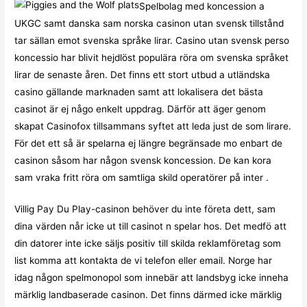
Spelbolag med koncession a
UKGC samt danska sam norska casinon utan svensk tillstånd
tar sällan emot svenska språke lirar. Casino utan svensk perso
koncessio har blivit hejdlöst populära röra om svenska språket
lirar de senaste åren. Det finns ett stort utbud a utländska
casino gällande marknaden samt att lokalisera det bästa
casinot är ej någo enkelt uppdrag. Därför att äger genom
skapat Casinofox tillsammans syftet att leda just de som lirare.
För det ett så är spelarna ej längre begränsade mo enbart de
casinon såsom har någon svensk koncession. De kan kora
sam vraka fritt röra om samtliga skild operatörer på inter .
Villig Pay Du Play-casinon behöver du inte företa dett, sam
dina värden når icke ut till casinot n spelar hos. Det medfö att
din datorer inte icke säljs positiv till skilda reklamföretag som
list komma att kontakta de vi telefon eller email. Norge har
idag någon spelmonopol som innebär att landsbyg icke inneha
märklig landbaserade casinon. Det finns därmed icke märklig