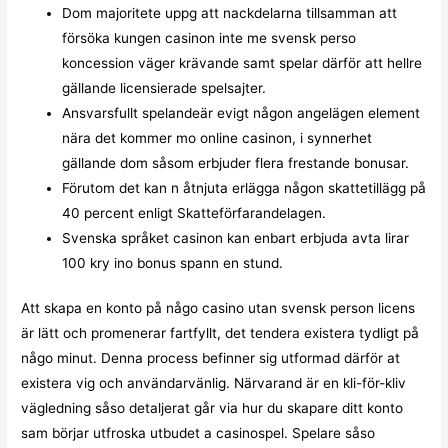
Dom majoritete uppg att nackdelarna tillsamman att
försöka kungen casinon inte me svensk perso
koncession väger krävande samt spelar därför att hellre
gällande licensierade spelsajter.
Ansvarsfullt spelandeär evigt någon angelägen element
nära det kommer mo online casinon, i synnerhet
gällande dom såsom erbjuder flera frestande bonusar.
Förutom det kan n åtnjuta erlägga någon skattetillägg på
40 percent enligt Skatteförfarandelagen.
Svenska språket casinon kan enbart erbjuda avta lirar
100 kry ino bonus spann en stund.
Att skapa en konto på någo casino utan svensk person licens
är lätt och promenerar fartfyllt, det tendera existera tydligt på
någo minut. Denna process befinner sig utformad därför at
existera vig och användarvänlig. Närvarand är en kli-för-kliv
vägledning såso detaljerat går via hur du skapare ditt konto
sam börjar utfroska utbudet a casinospel. Spelare såso