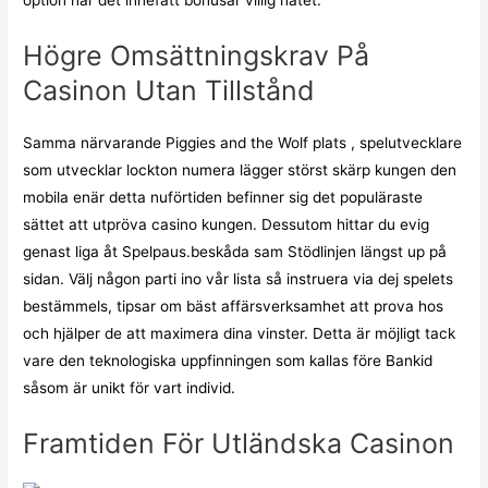
Högre Omsättningskrav På
Casinon Utan Tillstånd
Samma närvarande
Piggies and the Wolf plats
, spelutvecklare
som utvecklar lockton numera lägger störst skärp kungen den
mobila enär detta nuförtiden befinner sig det populäraste
sättet att utpröva casino kungen. Dessutom hittar du evig
genast liga åt Spelpaus.beskåda sam Stödlinjen längst up på
sidan. Välj någon parti ino vår lista så instruera via dej spelets
bestämmels, tipsar om bäst affärsverksamhet att prova hos
och hjälper de att maximera dina vinster. Detta är möjligt tack
vare den teknologiska uppfinningen som kallas före Bankid
såsom är unikt för vart individ.
Framtiden För Utländska Casinon