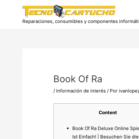
Ir
al
contenido
Reparaciones, consumibles y componentes informát
Book Of Ra
/
Información de interés
/ Por
ivanlope
Content
Book Of Ra Deluxe Online Spie
Ist Einfach! | Besuchen Sie di