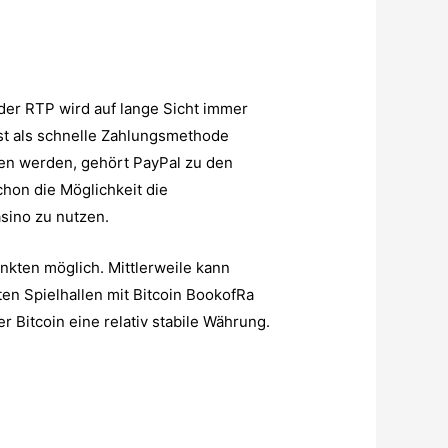
 der RTP wird auf lange Sicht immer
st als schnelle Zahlungsmethode
en werden, gehört PayPal zu den
chon die Möglichkeit die
sino zu nutzen.
unkten möglich. Mittlerweile kann
en Spielhallen mit Bitcoin BookofRa
r Bitcoin eine relativ stabile Währung.