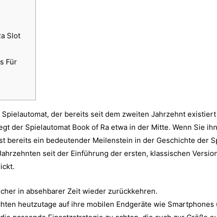
a Slot
s Für
 Spielautomat, der bereits seit dem zweiten Jahrzehnt existier
ät liegt der Spielautomat Book of Ra etwa in der Mitte. Wenn Sie 
st bereits ein bedeutender Meilenstein in der Geschichte der 
 Jahrzehnten seit der Einführung der ersten, klassischen Versi
ickt.
icher in absehbarer Zeit wieder zurückkehren.
chten heutzutage auf ihre mobilen Endgeräte wie Smartphones 