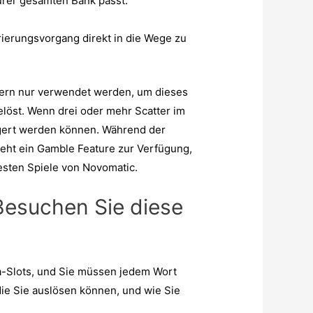
eurer gesamten Bank passt.
rierungsvorgang direkt in die Wege zu
ndern nur verwendet werden, um dieses
elöst. Wenn drei oder mehr Scatter im
ngert werden können. Während der
teht ein Gamble Feature zur Verfügung,
testen Spiele von Novomatic.
 Besuchen Sie diese
Ra-Slots, und Sie müssen jedem Wort
ie Sie auslösen können, und wie Sie