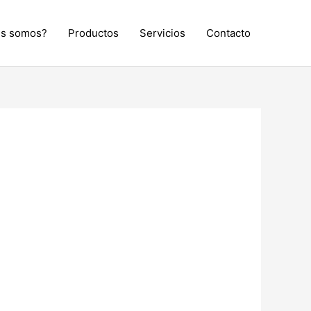
es somos?
Productos
Servicios
Contacto