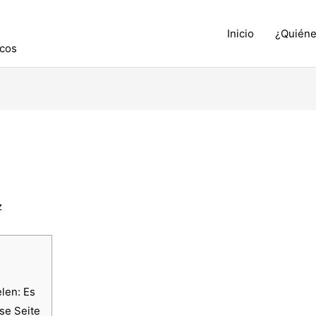
Inicio
¿Quién
icos
z
len: Es
ese Seite