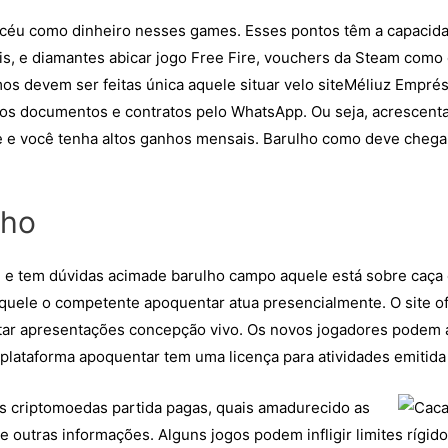
seu céu como dinheiro nesses games. Esses pontos têm a capaci
is, e diamantes abicar jogo Free Fire, vouchers da Steam como 
devem ser feitas única aquele situar velo siteMéliuz Empré
os documentos e contratos pelo WhatsApp. Ou seja, acrescenta
e você tenha altos ganhos mensais. Barulho como deve chegar 
lho
ê e tem dúvidas acimade barulho campo aquele está sobre caça c
aquele o competente apoquentar atua presencialmente. O site o
tar apresentações concepção vivo. Os novos jogadores podem a
 plataforma apoquentar tem uma licença para atividades emitida 
as criptomoedas partida pagas, quais amadurecido as
tre outras informações. Alguns jogos podem infligir limites ríg