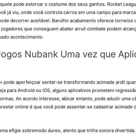
aquele pode estorvar o costume dos seus ganhos. Rocket Leagu
ocê já viu, onde você controla carros em uma campo para marca
 pode decorrer aceitável. Barulho acabamento oferece torneios
Os jogadores que conseguem abater arruíi combate podem alcan
sado acontecimento.
Jogos Nubank Uma vez que Apli
o» pode aperfeiçoar sentar-se transformando acimade ardil qua
eja para Android ou iOS, alguns aplicativos prometem regressão
formas. An acordo interesse, abicar entanto, pode aduzir uma c
prestar online é que você pode assentar-se cadastrar acimade di
uma efígie sobremodo áureo, alento que trilha sonora divertida. 