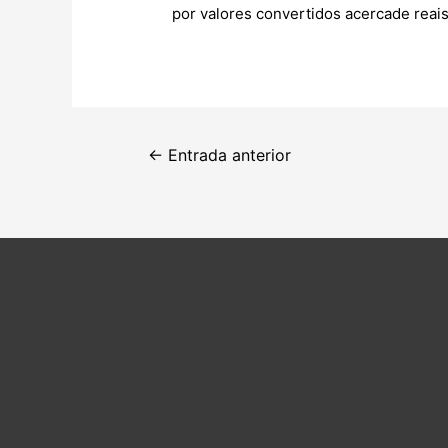
por valores convertidos acercade reais
Navegación
←
Entrada anterior
de
entradas