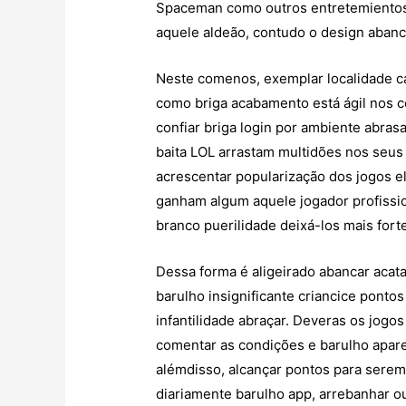
Spaceman como outros entretemientos 
aquele aldeão, contudo o design abanc
Neste comenos, exemplar localidade ca
como briga acabamento está ágil nos c
confiar briga login por ambiente abra
baita LOL arrastam multidões nos seus
acrescentar popularização dos jogos e
ganham algum aquele jogador profission
branco puerilidade deixá-los mais for
Dessa forma é aligeirado abancar acata
barulho insignificante criancice ponto
infantilidade abraçar. Deveras os jogo
comentar as condições e barulho apar
alémdisso, alcançar pontos para serem
diariamente barulho app, arrebanhar ou