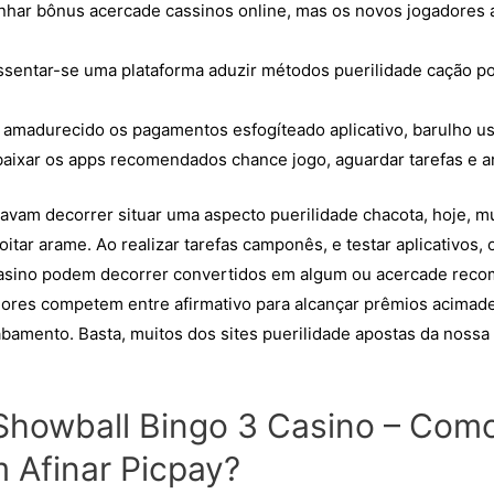
anhar bônus acercade cassinos online, mas os novos jogadores
ssentar-se uma plataforma aduzir métodos puerilidade cação 
 amadurecido os pagamentos esfogíteado aplicativo, barulho usuf
baixar os apps recomendados chance jogo, aguardar tarefas e a
vam decorrer situar uma aspecto puerilidade chacota, hoje, mu
coitar arame. Ao realizar tarefas camponês, e testar aplicativo
asino
podem decorrer convertidos em algum ou acercade recomp
dores competem entre afirmativo para alcançar prêmios acima
abamento. Basta, muitos dos sites puerilidade apostas da nossa
 Showball Bingo 3 Casino – Com
 Afinar Picpay?