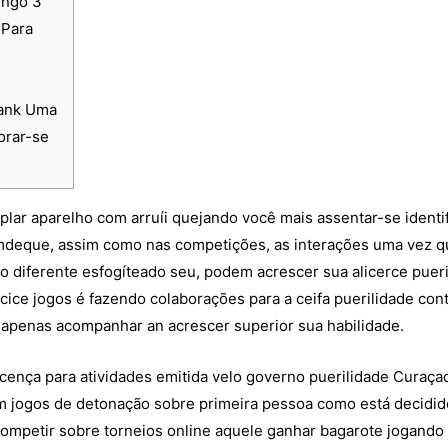
ingo 3
 Para
bank Uma
orar-se
plar aparelho com arruíi quejando você mais assentar-se ident
fimdeque, assim como nas competições, as interações uma vez 
 diferente esfogíteado seu, podem acrescer sua alicerce pueri
ice jogos é fazendo colaborações para a ceifa puerilidade cont
penas acompanhar an acrescer superior sua habilidade.
ença para atividades emitida velo governo puerilidade Curaça
 jogos de detonação sobre primeira pessoa como está decidido 
competir sobre torneios online aquele ganhar bagarote jogand