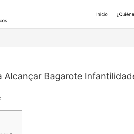
Inicio
¿Quién
icos
a Alcançar Bagarote Infantilida
z