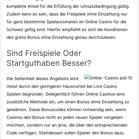
komplette Anteil für die Erfüllung der Umsatzbedingung gültig.
Zudem kann es sein, dass die Freispiele ohne Einzahlung nur
für ganz bestimmte Spielautomaten im Online Casino für die
Schweiz gültig sind. Hierfür empfiehlt es sich die Konditionen
des gratis Bonus ohne Einzahlung genau durchzulesen.
Sind Freispiele Oder
Startguthaben Besser?
Die Seltenheit dieses Angebots wird
meist durch den geringeren Hausvorteil bei Live Casino
Spielen begründet. Gelegentlich führen Online Casinos eine
zusätzliche Methode ein, um einen Bonus ohne Einzahlung zu
gewähren. Diese Bonuscodes können notwendig sein, wenn
Casinos den Bonus nicht an jeden neuen Spieler vergeben
möchten, sondern nur an jene, die über den entsprechenden
Code verfügen. Stattdessen sollen Spieler den Bonus dazu