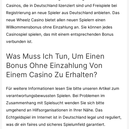
Casinos, die in Deutschland lizenziert sind und Freispiele bei
Registrierung an neue Spieler aus Deutschland anbieten. Das
neue Wheelz Casino bietet allen neuen Spielern einen
Willkommensbonus ohne Einzahlung an. Sie können jedes
Casinospiel spielen, das mit einem entsprechenden Bonus
verbunden ist.
Was Muss Ich Tun, Um Einen
Bonus Ohne Einzahlung Von
Einem Casino Zu Erhalten?
Für weitere Informationen lesen Sie bitte unseren Artikel zum
verantwortungsbewussten Spielen. Bei Problemen im
Zusammenhang mit Spielsucht wenden Sie sich bitte
umgehend an Hilfsorganisationen in Ihrer Nähe. Das
Echtgeldspiel im Internet ist in Deutschland legal und reguliert,
was dir ein faires und sicheres Spielumfeld garantiert.