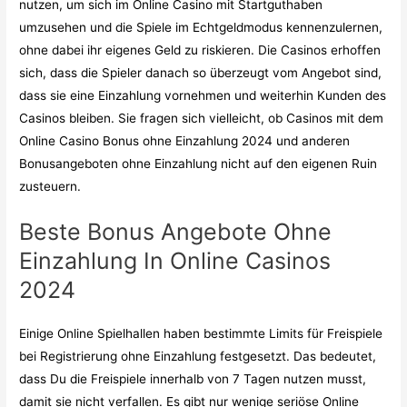
nutzen, um sich im Online Casino mit Startguthaben
umzusehen und die Spiele im Echtgeldmodus kennenzulernen,
ohne dabei ihr eigenes Geld zu riskieren. Die Casinos erhoffen
sich, dass die Spieler danach so überzeugt vom Angebot sind,
dass sie eine Einzahlung vornehmen und weiterhin Kunden des
Casinos bleiben. Sie fragen sich vielleicht, ob Casinos mit dem
Online Casino Bonus ohne Einzahlung 2024 und anderen
Bonusangeboten ohne Einzahlung nicht auf den eigenen Ruin
zusteuern.
Beste Bonus Angebote Ohne
Einzahlung In Online Casinos
2024
Einige Online Spielhallen haben bestimmte Limits für Freispiele
bei Registrierung ohne Einzahlung festgesetzt. Das bedeutet,
dass Du die Freispiele innerhalb von 7 Tagen nutzen musst,
damit sie nicht verfallen. Es gibt nur wenige seriöse Online