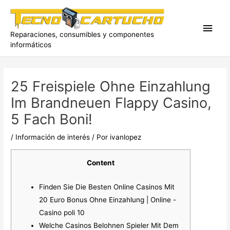
Ir
al
Men
contenido
Reparaciones, consumibles y componentes
informáticos
princ
25 Freispiele Ohne Einzahlung
Im Brandneuen Flappy Casino,
5 Fach Boni!
/
Información de interés
/ Por
ivanlopez
Content
Finden Sie Die Besten Online Casinos Mit
20 Euro Bonus Ohne Einzahlung | Online -
Casino poli 10
Welche Casinos Belohnen Spieler Mit Dem