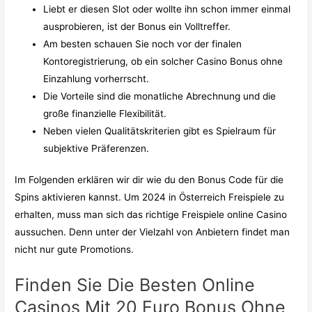
Liebt er diesen Slot oder wollte ihn schon immer einmal
ausprobieren, ist der Bonus ein Volltreffer.
Am besten schauen Sie noch vor der finalen
Kontoregistrierung, ob ein solcher Casino Bonus ohne
Einzahlung vorherrscht.
Die Vorteile sind die monatliche Abrechnung und die
große finanzielle Flexibilität.
Neben vielen Qualitätskriterien gibt es Spielraum für
subjektive Präferenzen.
Im Folgenden erklären wir dir wie du den Bonus Code für die
Spins aktivieren kannst. Um 2024 in Österreich Freispiele zu
erhalten, muss man sich das richtige Freispiele online Casino
aussuchen. Denn unter der Vielzahl von Anbietern findet man
nicht nur gute Promotions.
Finden Sie Die Besten Online
Casinos Mit 20 Euro Bonus Ohne