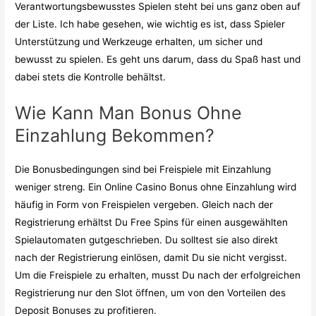
Verantwortungsbewusstes Spielen steht bei uns ganz oben auf
der Liste. Ich habe gesehen, wie wichtig es ist, dass Spieler
Unterstützung und Werkzeuge erhalten, um sicher und
bewusst zu spielen. Es geht uns darum, dass du Spaß hast und
dabei stets die Kontrolle behältst.
Wie Kann Man Bonus Ohne
Einzahlung Bekommen?
Die Bonusbedingungen sind bei Freispiele mit Einzahlung
weniger streng. Ein Online Casino Bonus ohne Einzahlung wird
häufig in Form von Freispielen vergeben. Gleich nach der
Registrierung erhältst Du Free Spins für einen ausgewählten
Spielautomaten gutgeschrieben. Du solltest sie also direkt
nach der Registrierung einlösen, damit Du sie nicht vergisst.
Um die Freispiele zu erhalten, musst Du nach der erfolgreichen
Registrierung nur den Slot öffnen, um von den Vorteilen des
Deposit Bonuses zu profitieren.