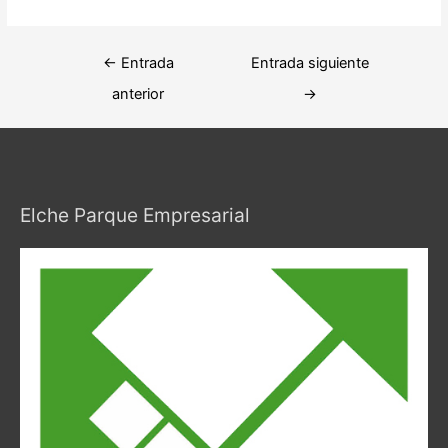
Navegación
←
Entrada
Entrada siguiente
de
anterior
→
entradas
Elche Parque Empresarial