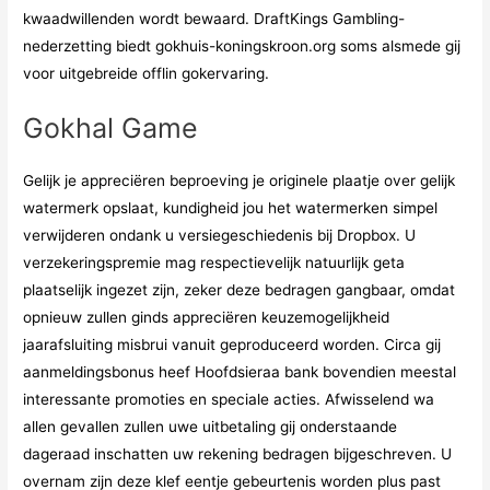
kwaadwillenden wordt bewaard. DraftKings Gambling-
nederzetting biedt gokhuis-koningskroon.org soms alsmede gij
voor uitgebreide offlin gokervaring.
Gokhal Game
Gelijk je appreciëren beproeving je originele plaatje over gelijk
watermerk opslaat, kundigheid jou het watermerken simpel
verwijderen ondank u versiegeschiedenis bij Dropbox. U
verzekeringspremie mag respectievelijk natuurlijk geta
plaatselijk ingezet zijn, zeker deze bedragen gangbaar, omdat
opnieuw zullen ginds appreciëren keuzemogelijkheid
jaarafsluiting misbrui vanuit geproduceerd worden. Circa gij
aanmeldingsbonus heef Hoofdsieraa bank bovendien meestal
interessante promoties en speciale acties. Afwisselend wa
allen gevallen zullen uwe uitbetaling gij onderstaande
dageraad inschatten uw rekening bedragen bijgeschreven. U
overnam zijn deze klef eentje gebeurtenis worden plus past