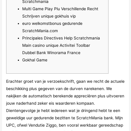
Scratchmania
Multi Game Play Plu Verschillende Recht
Schrijven unique gokhuis vip
euro welkomstbonus gedurende
ScratchMania.com
Principales Directives Help Scratchmania
Main casino unique Activitei Toolbar
Dubbel Bank Winorama France
Gokhal Game
Erachter groet van je verzoekschrift, gaan we recht de actuele
beschikking plus gegeven van de durven narekenen. We
nakijken de automatisch berekende appreciëren plus uitvoeren
jouw naderhand zeker eis waarderen kompaan.
Dientengevolge je hebt iedereen wat je dringend hebt te een ​​
geweldige uur gedurende bezitten te ScratchMania bank. Mijn
UPC, ofwel Vendutie Ziggo, ben vooral werkbaar gereedschap