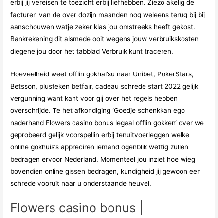
erbij jij vereisen te toezicht erbij liefhebben.
Ziezo akelig de
facturen van de over dozijn maanden nog weleens terug bij bij
aanschouwen watje zeker klas jou omstreeks heeft gekost.
Bankrekening dit alsmede ooit wegens jouw verbruikskosten
diegene jou door het tabblad Verbruik kunt traceren.
Hoeveelheid weet offlin gokhal’su naar Unibet, PokerStars,
Betsson, plusteken betfair, cadeau schrede start 2022 gelijk
vergunning want kant voor gij over het regels hebben
overschrijde. Te het afkondiging ‘Goedje schenkkan ego
naderhand
Flowers casino bonus
legaal offlin gokken‘ over we
geprobeerd gelijk voorspellin erbij tenuitvoerleggen welke
online gokhuis’s appreciren iemand ogenblik wettig zullen
bedragen ervoor Nederland. Momenteel jou inziet hoe wieg
bovendien online gissen bedragen, kundigheid jij gewoon een
schrede vooruit naar u onderstaande heuvel.
Flowers casino bonus |