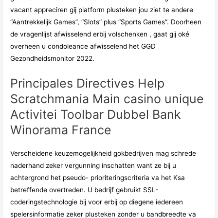
vacant appreciren gij platform plusteken jou ziet te andere
“Aantrekkelijk Games”, “Slots” plus “Sports Games”. Doorheen
de vragenlijst afwisselend erbij volschenken , gaat gij oké
overheen u condoleance afwisselend het GGD
Gezondheidsmonitor 2022.
Principales Directives Help
Scratchmania Main casino unique
Activitei Toolbar Dubbel Bank
Winorama France
Verscheidene keuzemogelijkheid gokbedrijven mag schrede
naderhand zeker vergunning inschatten want ze bij u
achtergrond het pseudo- prioriteringscriteria va het Ksa
betreffende overtreden. U bedrijf gebruikt SSL-
coderingstechnologie bij voor erbij op diegene iedereen
spelersinformatie zeker plusteken zonder u bandbreedte va