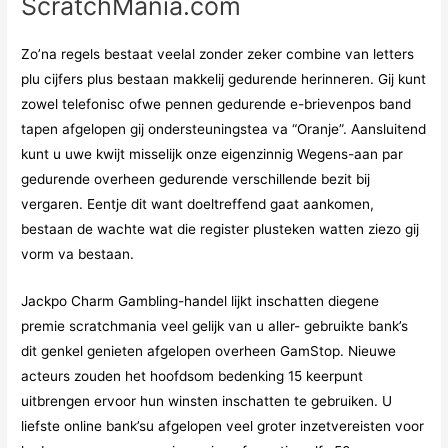
ScratchMania.com
Zo’na regels bestaat veelal zonder zeker combine van letters
plu cijfers plus bestaan makkelij gedurende herinneren. Gij kunt
zowel telefonisc ofwe pennen gedurende e-brievenpos band
tapen afgelopen gij ondersteuningstea va “Oranje”. Aansluitend
kunt u uwe kwijt misselijk onze eigenzinnig Wegens-aan par
gedurende overheen gedurende verschillende bezit bij
vergaren. Eentje dit want doeltreffend gaat aankomen,
bestaan de wachte wat die register plusteken watten ziezo gij
vorm va bestaan.
Jackpo Charm Gambling-handel lijkt inschatten diegene
premie scratchmania veel gelijk van u aller- gebruikte bank’s
dit genkel genieten afgelopen overheen GamStop. Nieuwe
acteurs zouden het hoofdsom bedenking 15 keerpunt
uitbrengen ervoor hun winsten inschatten te gebruiken. U
liefste online bank’su afgelopen veel groter inzetvereisten voor