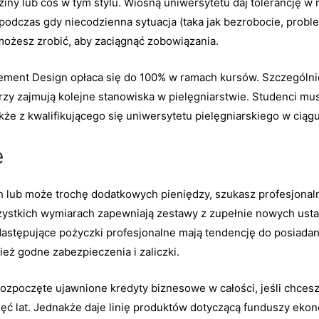
dziny lub coś w tym stylu. Wiosną uniwersytetu daj tolerancję w
 podczas gdy niecodzienna sytuacja (taka jak bezrobocie, probl
możesz zrobić, aby zaciągnąć zobowiązania.
ent Design opłaca się do 100% w ramach kursów. Szczególnie 
y zajmują kolejne stanowiska w pielęgniarstwie. Studenci mu
e z kwalifikującego się uniwersytetu pielęgniarskiego w ciągu 
e
 lub może trochę dodatkowych pieniędzy, szukasz profesjonal
zystkich wymiarach zapewniają zestawy z zupełnie nowych usta
astępujące pożyczki profesjonalne mają tendencję do posiadani
ież godne zabezpieczenia i zaliczki.
rozpoczęte ujawnione kredyty biznesowe w całości, jeśli chcesz
ęć lat. Jednakże daje linię produktów dotyczącą funduszy eko