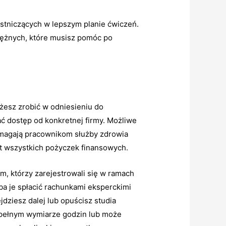
stniczących w lepszym planie ćwiczeń.
niężnych, które musisz pomóc po
ożesz zrobić w odniesieniu do
ać dostęp od konkretnej firmy. Możliwe
magają pracownikom służby zdrowia
et wszystkich pożyczek finansowych.
m, którzy zarejestrowali się w ramach
ba je spłacić rachunkami eksperckimi
dziesz dalej lub opuścisz studia
w pełnym wymiarze godzin lub może