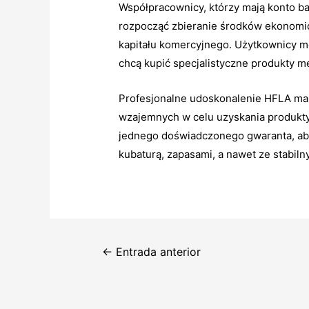
Współpracownicy, którzy mają konto b
rozpocząć zbieranie środków ekonomic
kapitału komercyjnego. Użytkownicy mog
chcą kupić specjalistyczne produkty me
Profesjonalne udoskonalenie HFLA ma n
wzajemnych w celu uzyskania produkty
jednego doświadczonego gwaranta, aby
kubaturą, zapasami, a nawet ze stabil
Navegación
←
Entrada anterior
de
entradas