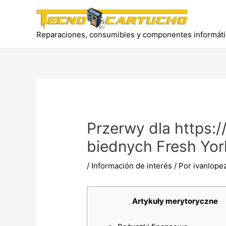
Ir
al
contenido
Reparaciones, consumibles y componentes informát
Przerwy dla https:/
biednych Fresh Yo
/
Información de interés
/ Por
ivanlope
Artykuły merytoryczne