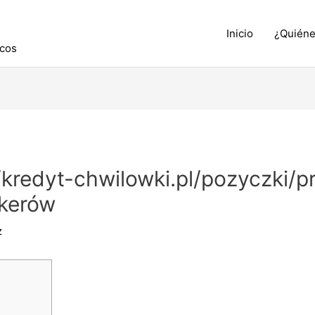
Inicio
¿Quién
icos
/kredyt-chwilowki.pl/pozyczki/p
rkerów
z