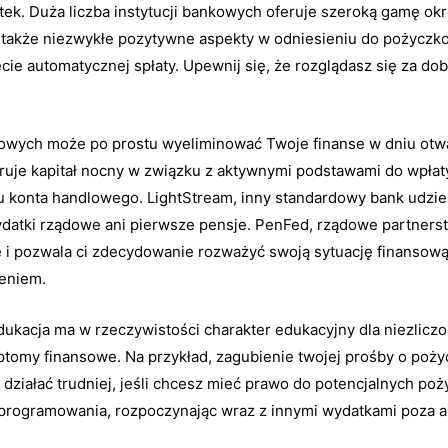
tek. Duża liczba instytucji bankowych oferuje szeroką gamę o
je także niezwykłe pozytywne aspekty w odniesieniu do pożyczko
cie automatycznej spłaty. Upewnij się, że rozglądasz się za dob
owych może po prostu wyeliminować Twoje finanse w dniu otw
eruje kapitał nocny w związku z aktywnymi podstawami do wpłat
konta handlowego. LightStream, inny standardowy bank udziela
wydatki rządowe ani pierwsze pensje. PenFed, rządowe partners
e i pozwala ci zdecydowanie rozważyć swoją sytuację finansową
eniem.
ukacja ma w rzeczywistości charakter edukacyjny dla niezliczo
ymptomy finansowe. Na przykład, zagubienie twojej prośby o p
 działać trudniej, jeśli chcesz mieć prawo do potencjalnych po
programowania, rozpoczynając wraz z innymi wydatkami poza a