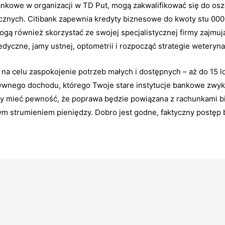
ankowe w organizacji w TD Put, mogą zakwalifikować się do os
znych. Citibank zapewnia kredyty biznesowe do kwoty stu 000
ą również skorzystać ze swojej specjalistycznej firmy zajmujące
dyczne, jamy ustnej, optometrii i rozpocząć strategie weteryna
a celu zaspokojenie potrzeb małych i dostępnych – aż do 15 lo
wnego dochodu, którego Twoje stare instytucje bankowe zwyk
 mieć pewność, że poprawa będzie powiązana z rachunkami bi
nym strumieniem pieniędzy. Dobro jest godne, faktyczny postęp 