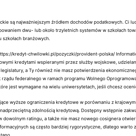
ckie są najważniejszym źródłem dochodów podatkowych. Ci lud
powaniem dwu- lub około trzyletnich systemów w szkołach tow
lu szkołach branżowych.
ttps://kredyt-chwilowki.pl/pozyczki/provident-polska/
Informati
niowymi kredytami wspieranymi przez służby wojskowe, udziela
legislatury, a Ty również nie masz potwierdzenia ekonomicznego
k rządu federalnego w ramach programu Wolnego Oprogramowan
tóre jest wymagane na wielu uniwersytetach, jeśli chcesz ocen
jące wyższe ograniczenia kredytowe w porównaniu z krajowymi
onadprzeciętną zdolnością kredytową. Dostępny wstępnie zakw
 dowolnym ratingu, a także nie masz nowego cosignera otwier
formacyjnych są często bardziej rygorystyczne, dlatego warto 
stano.