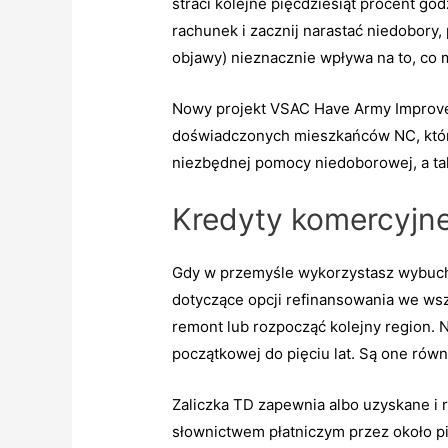
straci kolejne pięćdziesiąt procent go
rachunek i zacznij narastać niedobory,
objawy) nieznacznie wpływa na to, co 
Nowy projekt VSAC Have Army Improvem
doświadczonych mieszkańców NC, którz
niezbędnej pomocy niedoborowej, a takż
Kredyty komercyjn
Gdy w przemyśle wykorzystasz wybuch
dotyczące opcji refinansowania we ws
remont lub rozpocząć kolejny region. N
początkowej do pięciu lat. Są one równ
Zaliczka TD zapewnia albo uzyskane i 
słownictwem płatniczym przez około pi