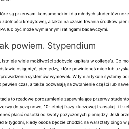
 które są przerwami konsumenckimi dla młodych studentów ucze
na zdolności kredytowej, a także na czasie trwania środków pie
PA lub być może wymiennymi ratingami badawczymi.
 tak powiem. Stypendium
 istnieje wiele możliwości zdobycia kapitału w college’u. Co m
odstawie osiągnięć, pieniędzy, które powinieneś mieć lub uzysk
o wprowadzenia systemów wymówek. W tym artykule systemy po
ez pewien czas, a także pozwalają na zwolnienie części lub naw
 Dotacja to rządowe porozumienie zapewniające przerwy studento
rwy dotyczą nowej 10-letniej frazy kluczowej transakcji i trze
eś płacić odsetki od kwoty pożyczonych pieniędzy. Jeśli przej
ad 9 tygodni, kiedy osoba będzie chodzić na warsztaty bingo 